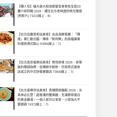
【懶人包】貓大爺大稻埕慈聖宮美食街全部20
攤介紹特輯 2026：通往台北老味道的時光隧道
(附影片) 7322(線上：8)
【台北信義安和站美食】吉品海鮮餐廳：「輝
達」黃仁勳光臨，傳承「新同樂」的高檔廣東
料理與港式點心 6390(線上：7)
【台北南京復興站美食】君悅排骨 2026：排骨
飯的價錢指標，從傳統中創新，仿效西式速食
店成立的中式快餐連鎖店 7364(線上：7)
【台北善導寺站美食】青嬌膠原麵館 2026：米
其林必比登！超香濃的蟹黃麵、充滿膠原蛋白
的黃金雞湯，一個人就可以享受，小菜強大不
要錯過 7437(線上：7)