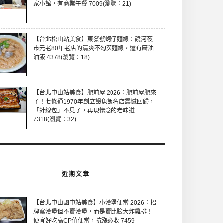
家小館，有商業午餐 7009(瀏覽：21)
【台北松山站美食】東發號蚵仔麵線：饒河夜
市元老80年老店的清爽不勾芡麵線，還有麻油
油飯 4378(瀏覽：18)
【台北中山站美食】肥前屋 2026：肥前屋肥來
了！七條通1970年創立饅魚飯名店震憾回歸，
「針線包」不見了，再現懷念的老味道
7318(瀏覽：32)
近期文章
【台北中山國中站美食】小漢堡便當 2026：招
牌寫漢堡但不賣漢堡，而是賣比臉大炸雞排！
便宜好吃高CP值便當，抗漲必收 7459