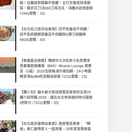
跳！信義區新開幕中餐廳，主打京魯菜與淮揚
菜，蓑衣花刀法666刀見功夫，海膽水餃很創新
7284(瀏覽：32)
【台北松江南京站美食】四平街番茄牛肉麵：
四平街商圈鮮甜番茄牛肉麵與Q彈刀削麵條
6934(瀏覽：43)
【泰國曼谷旅遊】傳說中JCB信用卡友免費享
受素萬那普機場（BKK）Miracle Lounge 貴賓
室（G區）2026全新裝潢升級回歸，24小時服
務享用Buffet吃到飽自助餐 7210(瀏覽：23)
【懶人包】貓大爺大稻埕慈聖宮美食街全部20
攤介紹特輯 2026：通往台北老味道的時光隧道
(附影片) 7322(瀏覽：35)
【台北南京復興站美食】廚房客家美食：「輝
達」黃仁勳帶家人一起用餐，20年家常風味客