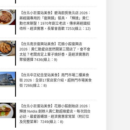
【台北小巨蛋站美食】碧海廚房敦北店 2026：
蔣經國專用的「復興鍋」餐具，「輝達」黃仁
勳也來朝聖！1970年創立老店，傳承蔣經國招
待所，經濟實惠，長輩會喜歡 7253(線上：12)
【台北南京復興站美食】花娘小館復興店
2026：黃仁勳愛店居然開第三間店了，會不會
太扯？老闆肯定上輩子燒好香，是經濟實惠的
聚餐選擇 7436(線上：9)
【台北中正紀念堂站美食】南門市場二樓美食
街 2026：全部17家店家介紹，超熱門市場美食
街 7266(線上：8)
【台北小巨蛋站美食】花娘小館創始店 2026：
輝達 Nvidia 創辦人黃仁勳超級愛店，每次回台
必訪，最愛蒼蠅頭，經濟實惠家常菜（附訂位
及完整菜單）7249(線上：8)