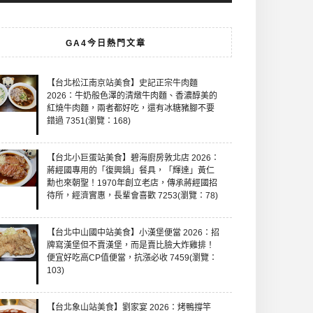
GA4今日熱門文章
【台北松江南京站美食】史記正宗牛肉麵
2026：牛奶般色澤的清燉牛肉麵、香濃醇美的
紅燒牛肉麵，兩者都好吃，還有冰糖豬腳不要
錯過 7351(瀏覽：168)
【台北小巨蛋站美食】碧海廚房敦北店 2026：
蔣經國專用的「復興鍋」餐具，「輝達」黃仁
勳也來朝聖！1970年創立老店，傳承蔣經國招
待所，經濟實惠，長輩會喜歡 7253(瀏覽：78)
【台北中山國中站美食】小漢堡便當 2026：招
牌寫漢堡但不賣漢堡，而是賣比臉大炸雞排！
便宜好吃高CP值便當，抗漲必收 7459(瀏覽：
103)
【台北象山站美食】劉家宴 2026：烤鴨撐竿