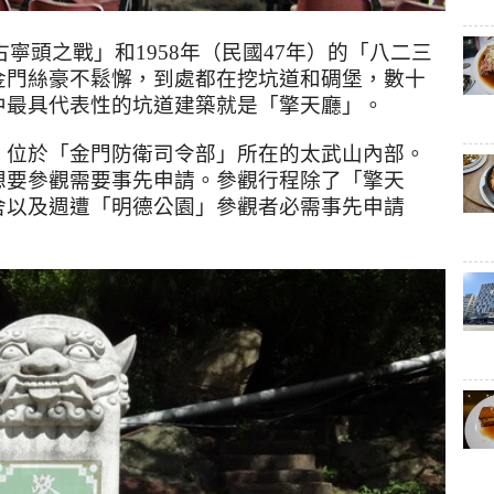
古寧頭之戰」和
1958
年（民國
47
年）的「八二三
金門絲豪不鬆懈，到處都在挖坑道和碉堡，數十
中最具代表性的坑道建築就是「擎天廳」。
，位於「金門防衛司令部」所在的太武山內部。
想要參觀需要事先申請。參觀行程除了「擎天
舍以及週遭「明德公園」參觀者必需事先申請