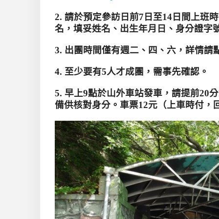
2.
請於預定參訪日前
7
日至
14
日間上班時
名，填妥姓名、出生年月日、身分證字
3.
出團時間僅有週二、四、六，詳情請
4.
至少要有
5
人才成團，需事先確認。
5.
早上
9
點於山外車站發車，請提前
20
分
備供核對身分。車票
12
元（上車時付，