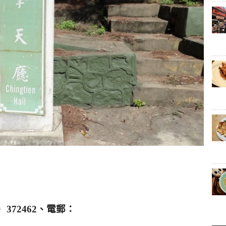
）
372462
、電郵：