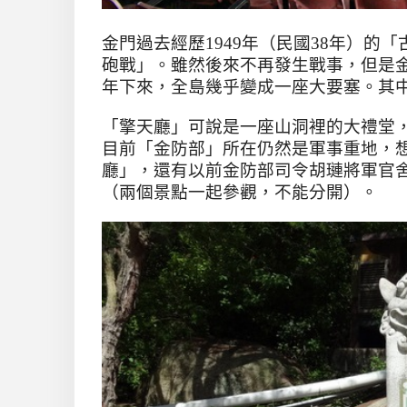
金門過去經歷
1949
年（民國
38
年）的「
砲戰」。雖然後來不再發生戰事，但是
年下來，全島幾乎變成一座大要塞。其
「擎天廳」可說是一座山洞裡的大禮堂
目前「金防部」所在仍然是軍事重地，
廳」，還有以前金防部司令胡璉將軍官
（兩個景點一起參觀，不能分開）。