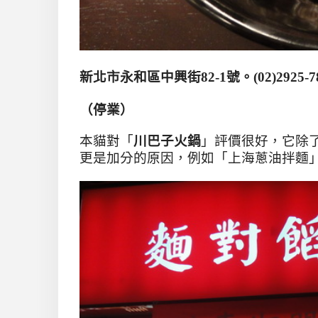
新北市永和區中興街82-1
號
。
(
02)2925-7
（停業）
本貓對「
川巴子火鍋
」評價很好，它除
更是加分的原因，例如「上海蔥油拌麵