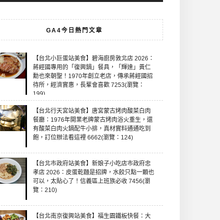
GA4今日熱門文章
【台北小巨蛋站美食】碧海廚房敦北店 2026：
蔣經國專用的「復興鍋」餐具，「輝達」黃仁
勳也來朝聖！1970年創立老店，傳承蔣經國招
待所，經濟實惠，長輩會喜歡 7253(瀏覽：
199)
【台北行天宮站美食】唐宮蒙古烤肉酸菜白肉
餐廳：1976年開業老牌蒙古烤肉浴火重生，還
有酸菜白肉火鍋配牛小排，真材實料通通吃到
飽，訂位辦法看這裡 6662(瀏覽：124)
【台北市政府站美食】新娘子小吃店市政府忠
孝店 2026：皮蛋乾麵是招牌，水餃只點一顆也
可以，太貼心了！信義區上班族必收 7456(瀏
覽：210)
【台北南京復興站美食】福生園鐵板快餐：大