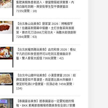
隻肥美鯖魚香氣迷人，便當簡餐經濟實惠，內
用白飯吃到飽，興安街學生型平價便當店
7155(瀏覽：18)
【台北象山站美食】劉家宴 2026：烤鴨撐竿
跳！信義區新開幕中餐廳，主打京魯菜與淮揚
菜，蓑衣花刀法666刀見功夫，海膽水餃很創新
7284(瀏覽：63)
【台北民權西路站美食】品司和食 2026：看似
平凡的日料食堂居然可以吃到五星級飯店手
藝，雙人套餐太超值 7368(瀏覽：42)
【台北中山國中站美食】小漢堡便當 2026：招
牌寫漢堡但不賣漢堡，而是賣比臉大炸雞排！
便宜好吃高CP值便當，抗漲必收 7459(瀏覽：
134)
【泰國曼谷美食】遊泰國曼谷一定要知道的情
報，BKK 素萬那普機場奇蹟美食街全部17家攤