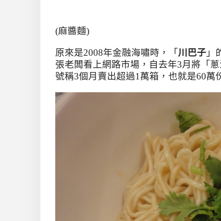
(麻醬麵)
原來是
2008
年金融海嘯時，
「
川巴子
」
張老闆看上網路市場，自去年
3
月將「蔥
號稱
3
個月賣出超過
1
萬箱，也就是
60
萬