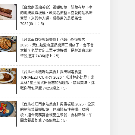
【台北劍潭站美食】讚鐵板燒：隱藏在地下室
的總統級鐵板燒，政商名流藝人喜愛的超私密
空間，米其林入選，餐盤用的是愛馬仕
7032(線上：5)
【台北南京復興站美食】花娘小館復興店
2026：黃仁勳愛店居然開第三間店了，會不會
太扯？老闆肯定上輩子燒好香，是經濟實惠的
聚餐選擇 7436(線上：5)
【台北松山機場站美食】武田咖哩食堂
TORIAEZU CURRY 2026：米其林必比登！米
其林2星主廚武田健志的咖哩飯，精緻美味，挑
戰你荷包深度 7425(線上：5)
【台北松江南京站美食】男鐵板燒 2026：全預
約制無菜單鐵板燒，包廂隱私性高還可以唱
歌，適合商務宴會或慶生聚餐，食材新鮮，午
間套餐最划算 7458(線上：5)