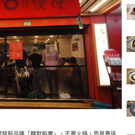
開發新品牌「麵對餡實」
，不賣火鍋，而是賣這