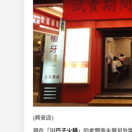
(興安店)
現在
「
川巴子火鍋
」的
老闆張永華另外