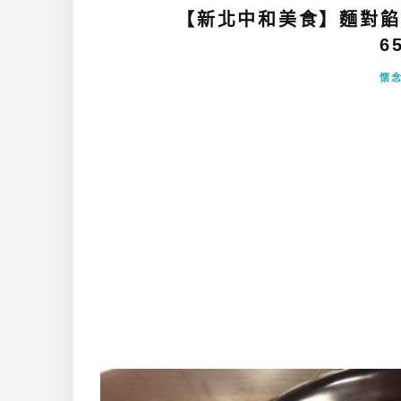
【新北中和美食】麵對餡
6
懷