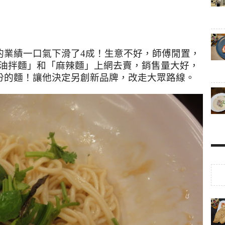
的業績一口氣下滑了
4
成
！
生意不好，師傅閒置，
油拌麵」和「麻辣麵」上網去賣，銷售量大好，
份的麵！讓他決定另創新品牌，改走大眾路線。