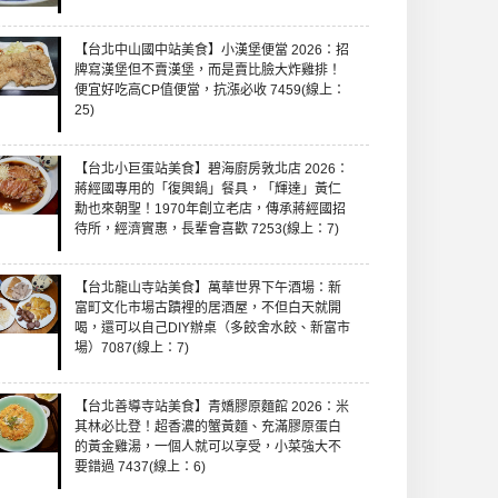
【台北中山國中站美食】小漢堡便當 2026：招
牌寫漢堡但不賣漢堡，而是賣比臉大炸雞排！
便宜好吃高CP值便當，抗漲必收 7459(線上：
25)
【台北小巨蛋站美食】碧海廚房敦北店 2026：
蔣經國專用的「復興鍋」餐具，「輝達」黃仁
勳也來朝聖！1970年創立老店，傳承蔣經國招
待所，經濟實惠，長輩會喜歡 7253(線上：7)
【台北龍山寺站美食】萬華世界下午酒場：新
富町文化市場古蹟裡的居酒屋，不但白天就開
喝，還可以自己DIY辦桌（多餃舍水餃、新富市
場）7087(線上：7)
【台北善導寺站美食】青嬌膠原麵館 2026：米
其林必比登！超香濃的蟹黃麵、充滿膠原蛋白
的黃金雞湯，一個人就可以享受，小菜強大不
要錯過 7437(線上：6)