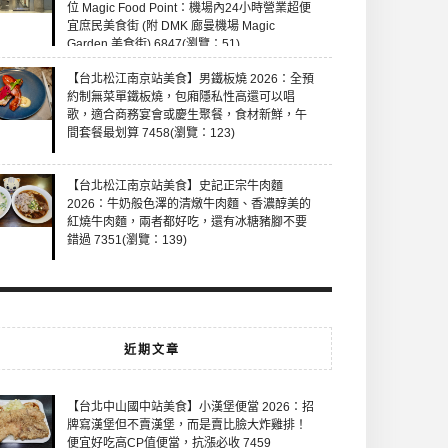
位 Magic Food Point：機場內24小時營業超便
宜庶民美食街 (附 DMK 廊曼機場 Magic
Garden 美食街) 6847(瀏覽：51)
【台北松江南京站美食】男鐵板燒 2026：全預
約制無菜單鐵板燒，包廂隱私性高還可以唱
歌，適合商務宴會或慶生聚餐，食材新鮮，午
間套餐最划算 7458(瀏覽：123)
【台北松江南京站美食】史記正宗牛肉麵
2026：牛奶般色澤的清燉牛肉麵、香濃醇美的
紅燒牛肉麵，兩者都好吃，還有冰糖豬腳不要
錯過 7351(瀏覽：139)
近期文章
【台北中山國中站美食】小漢堡便當 2026：招
牌寫漢堡但不賣漢堡，而是賣比臉大炸雞排！
便宜好吃高CP值便當，抗漲必收 7459