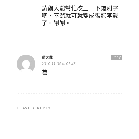
請貓大爺幫忙校正一下錯別字
吧，不然就可就變成張冠李戴
了。謝謝。
Reply
貓大爺
2010-11-08 at 01:46
善
LEAVE A REPLY