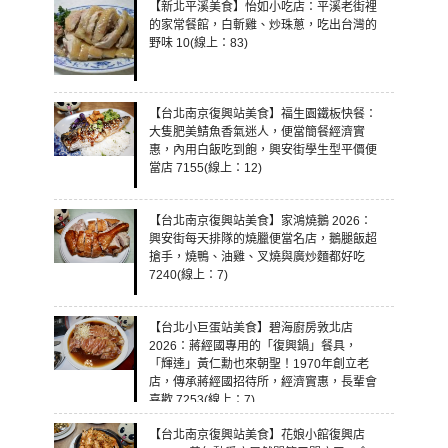
【新北平溪美食】怡如小吃店：平溪老街裡
的家常餐館，白斬雞、炒珠蔥，吃出台灣的
野味 10(線上：83)
【台北南京復興站美食】福生園鐵板快餐：
大隻肥美鯖魚香氣迷人，便當簡餐經濟實
惠，內用白飯吃到飽，興安街學生型平價便
當店 7155(線上：12)
【台北南京復興站美食】家鴻燒鵝 2026：
興安街每天排隊的燒臘便當名店，鵝腿飯超
搶手，燒鴨、油雞、叉燒與廣炒麵都好吃
7240(線上：7)
【台北小巨蛋站美食】碧海廚房敦北店
2026：蔣經國專用的「復興鍋」餐具，
「輝達」黃仁勳也來朝聖！1970年創立老
店，傳承蔣經國招待所，經濟實惠，長輩會
喜歡 7253(線上：7)
【台北南京復興站美食】花娘小館復興店