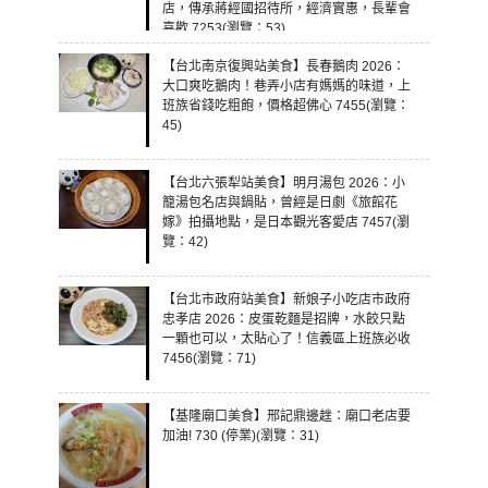
店，傳承蔣經國招待所，經濟實惠，長輩會
喜歡 7253(瀏覽：53)
【台北南京復興站美食】長春鵝肉 2026：
大口爽吃鵝肉！巷弄小店有媽媽的味道，上
班族省錢吃粗飽，價格超佛心 7455(瀏覽：
45)
【台北六張犁站美食】明月湯包 2026：小
籠湯包名店與鍋貼，曾經是日劇《旅館花
嫁》拍攝地點，是日本觀光客愛店 7457(瀏
覽：42)
【台北市政府站美食】新娘子小吃店市政府
忠孝店 2026：皮蛋乾麵是招牌，水餃只點
一顆也可以，太貼心了！信義區上班族必收
7456(瀏覽：71)
【基隆廟口美食】邢記鼎邊趖：廟口老店要
加油! 730 (停業)(瀏覽：31)