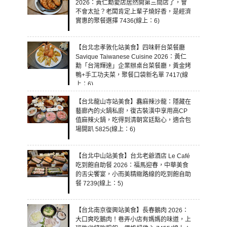
2026：黃仁勳愛店居然開第三間店了，會
不會太扯？老闆肯定上輩子燒好香，是經濟
實惠的聚餐選擇 7436(線上：6)
【台北忠孝敦化站美食】四味軒台菜餐廳
Savique Taiwanese Cuisine 2026：黃仁
勳「台灣輝達」企業辦桌台菜餐廳，黃金烤
鴨+手工功夫菜，聚餐口袋新名單 7417(線
上：6)
【台北龍山寺站美食】馫麻辣沙龍：隱藏在
藝廊內的火鍋私廚，復古裝潢中享用高CP
值麻辣火鍋，吃得到清朝宮廷點心，適合包
場開趴 5825(線上：6)
【台北中山站美食】台北老爺酒店 Le Café
吃到飽自助餐 2026：福馬迎春，中華美食
的舌尖饗宴，小而美精緻路線的吃到飽自助
餐 7239(線上：5)
【台北南京復興站美食】長春鵝肉 2026：
大口爽吃鵝肉！巷弄小店有媽媽的味道，上