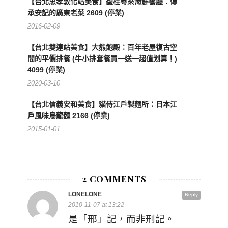
【台北忠孝敦化站美食】馥桂粵來海鮮餐廳：傳
承安記的廣東老菜 2609 (停業)
2016-02-09
【台北雙連站美食】大熊飽殿：百年老屋復古空
間的平價排餐 (牛小排套餐買一送一超值划算！)
4099 (停業)
2020-03-10
【台北信義安和美食】貓侍江戶製麵所：日本江
戶風味烏龍麵 2166 (停業)
2015-01-01
2 COMMENTS
LONELONE
Reply
2010-11-07 at 13:22
是「邢」記，而非刑記。