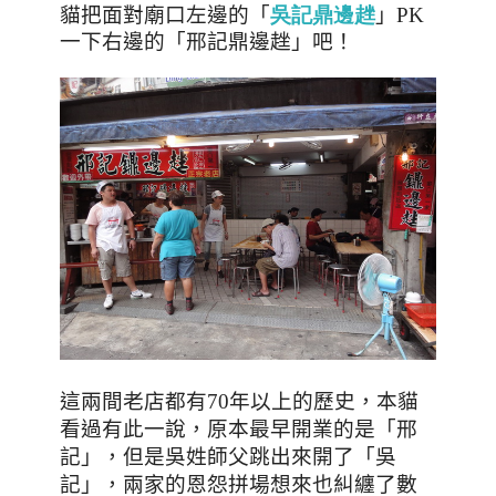
貓把面對廟口左邊的「
吳記鼎邊趖
」
PK
一下右邊的「邢記鼎邊趖」吧！
這兩間老店都有70年以上的歷史
，
本貓
看過有此一說
，原本最早開業的是「邢
記」，但是吳姓師父跳出來開了「吳
記」，兩家的恩怨拼場想來也糾纏了數