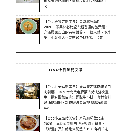
班族省錢吃粗飽，價格超佛心 7455(線上：
5)
【台北善導寺站美食】青嬌膠原麵館
2026：米其林必比登！超香濃的蟹黃麵、
充滿膠原蛋白的黃金雞湯，一個人就可以享
受，小菜強大不要錯過 7437(線上：5)
GA4今日熱門文章
【台北行天宮站美食】唐宮蒙古烤肉酸菜白
肉餐廳：1976年開業老牌蒙古烤肉浴火重
生，還有酸菜白肉火鍋配牛小排，真材實料
通通吃到飽，訂位辦法看這裡 6662(瀏覽：
44)
【台北小巨蛋站美食】碧海廚房敦北店
2026：蔣經國專用的「復興鍋」餐具，
「輝達」黃仁勳也來朝聖！1970年創立老