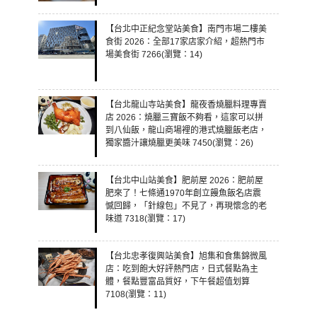
【台北中正紀念堂站美食】南門市場二樓美
食街 2026：全部17家店家介紹，超熱門市
場美食街 7266(瀏覽：14)
【台北龍山寺站美食】龍夜香燒臘料理專賣
店 2026：燒臘三寶飯不夠看，這家可以拼
到八仙飯，龍山商場裡的港式燒臘飯老店，
獨家醬汁讓燒臘更美味 7450(瀏覽：26)
【台北中山站美食】肥前屋 2026：肥前屋
肥來了！七條通1970年創立饅魚飯名店震
憾回歸，「針線包」不見了，再現懷念的老
味道 7318(瀏覽：17)
【台北忠孝復興站美食】旭集和食集錦微風
店：吃到飽大好評熱門店，日式餐點為主
體，餐點豐富品質好，下午餐超值划算
7108(瀏覽：11)