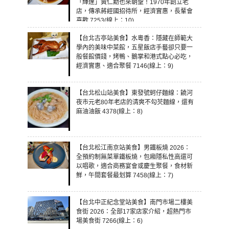
「輝達」黃仁勳也來朝聖！1970年創立老
店，傳承蔣經國招待所，經濟實惠，長輩會
喜歡 7253(線上：10)
【台北古亭站美食】水粵香：隱藏在師範大
學內的美味中菜館，五星飯店手藝卻只要一
般餐館價錢，烤鴨、鵝掌和港式點心必吃，
經濟實惠、適合聚餐 7146(線上：9)
【台北松山站美食】東發號蚵仔麵線：饒河
夜市元老80年老店的清爽不勾芡麵線，還有
麻油油飯 4378(線上：8)
【台北松江南京站美食】男鐵板燒 2026：
全預約制無菜單鐵板燒，包廂隱私性高還可
以唱歌，適合商務宴會或慶生聚餐，食材新
鮮，午間套餐最划算 7458(線上：7)
【台北中正紀念堂站美食】南門市場二樓美
食街 2026：全部17家店家介紹，超熱門市
場美食街 7266(線上：6)