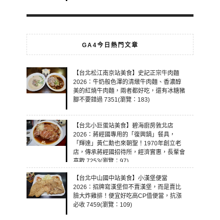
GA4今日熱門文章
【台北松江南京站美食】史記正宗牛肉麵
2026：牛奶般色澤的清燉牛肉麵、香濃醇
美的紅燒牛肉麵，兩者都好吃，還有冰糖豬
腳不要錯過 7351(瀏覽：183)
【台北小巨蛋站美食】碧海廚房敦北店
2026：蔣經國專用的「復興鍋」餐具，
「輝達」黃仁勳也來朝聖！1970年創立老
店，傳承蔣經國招待所，經濟實惠，長輩會
喜歡 7253(瀏覽：97)
【台北中山國中站美食】小漢堡便當
2026：招牌寫漢堡但不賣漢堡，而是賣比
臉大炸雞排！便宜好吃高CP值便當，抗漲
必收 7459(瀏覽：109)