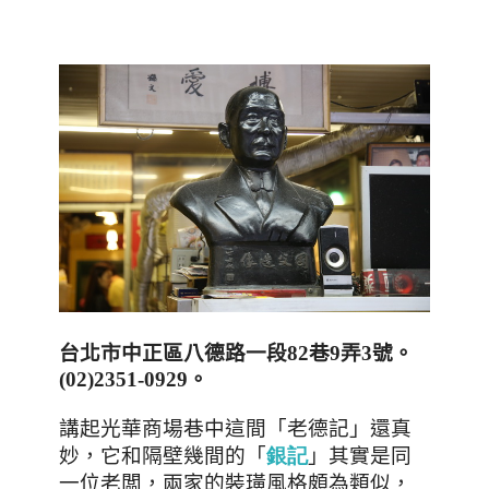
台北市中正區八德路一段
82
巷
9
弄
3
號。
(
02)2351-0929
。
講起光華商場巷中這間
「老德記」還真
妙，它和隔壁幾間的「
」其實是同
銀
記
一位老闆，兩家的裝璜風格頗為類似，