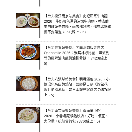
【台北松江南京站美食】史記正宗牛肉麵
2026：牛奶般色澤的清燉牛肉麵、香濃醇
美的紅燒牛肉麵，兩者都好吃，還有冰糖豬
腳不要錯過 7351(線上：6)
【台北世貿站美食】開囍滷肉飯專賣店
Opensmile 2026：米其林必比登！洋派創
新的麻辣滷肉飯與滷排骨飯， 7423(線上：
5)
【台北六張犁站美食】明月湯包 2026：小
籠湯包名店與鍋貼，曾經是日劇《旅館花
嫁》拍攝地點，是日本觀光客愛店 7457(線
上：5)
【台北南京復興站美食】香而廉小館
2026：小巷隱藏版熱炒店，好吃、便宜、
大份量，抗漲省荷包 7376(線上：5)