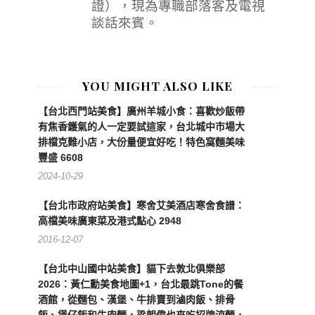
證），現為專職部落客及電視
談話來賓。
YOU MIGHT ALSO LIKE
【台北西門站美食】廣州羊城小食：喜歡炒飯帶
有焦香鑊氣的人一定要試這家，台北城中市場大
排檔克難小店，大份量便宜好吃！特色窩麵美味
豐盛 6608
2024-10-29
【台北市政府站美食】寒舍艾美酒店寒舍食譜：
高檔美味廣東菜及港式點心 2948
2016-12-07
【台北中山國中站美食】貓下去敦北俱樂部
2026：黃仁勳美食地圖+1，台北最跳Tone的餐
酒館，從麵包、漢堡、牛排賣到滷肉飯、排骨