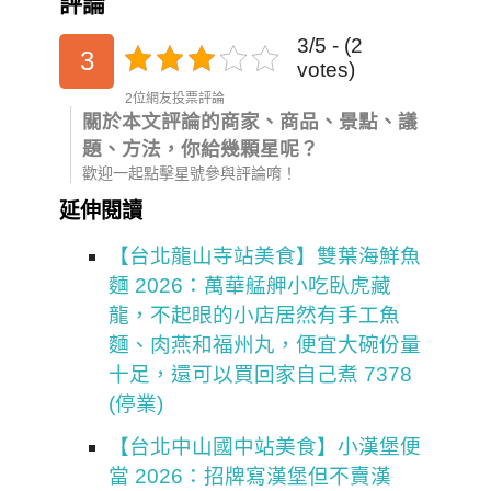
評論
3/5 - (2
3
votes)
2位網友投票評論
關於本文評論的商家、商品、景點、議
題、方法，你給幾顆星呢？
歡迎一起點擊星號參與評論唷！
延伸閱讀
【台北龍山寺站美食】雙葉海鮮魚
麵 2026：萬華艋舺小吃臥虎藏
龍，不起眼的小店居然有手工魚
麵、肉燕和福州丸，便宜大碗份量
十足，還可以買回家自己煮 7378
(停業)
【台北中山國中站美食】小漢堡便
當 2026：招牌寫漢堡但不賣漢