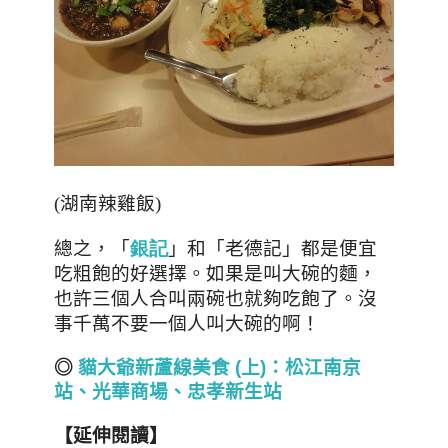
(湖南辣雞飯)
總之，
「
」
和「老德記」都是便宜
銀記
吃粗飽的好選擇。如果是叫大碗的麵，
也許三個人合叫兩碗也就夠吃飽了。沒
事千萬不要一個人叫大碗的啊！
◎
貓大爺新蘆線美食 (
上)
：松江南京
站、光華商場、忠孝新生站
【延伸閱讀】