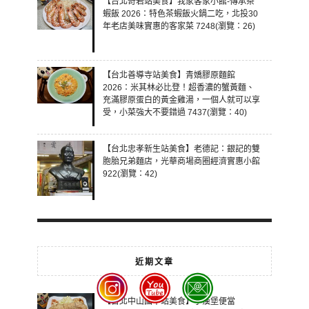
【台北奇岩站美食】我家客家小館-傳承茶
蝦飯 2026：特色茶蝦飯火鍋二吃，北投30
年老店美味實惠的客家菜 7248(瀏覽：26)
【台北善導寺站美食】青嬌膠原麵館
2026：米其林必比登！超香濃的蟹黃麵、
充滿膠原蛋白的黃金雞湯，一個人就可以享
受，小菜強大不要錯過 7437(瀏覽：40)
【台北忠孝新生站美食】老德記：銀記的雙
胞胎兄弟麵店，光華商場商圈經濟實惠小館
922(瀏覽：42)
近期文章
【台北中山國中站美食】小漢堡便當