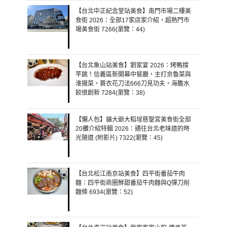
【台北中正紀念堂站美食】南門市場二樓美
食街 2026：全部17家店家介紹，超熱門市
場美食街 7266(瀏覽：44)
【台北象山站美食】劉家宴 2026：烤鴨撐
竿跳！信義區新開幕中餐廳，主打京魯菜與
淮揚菜，蓑衣花刀法666刀見功夫，海膽水
餃很創新 7284(瀏覽：38)
【懶人包】貓大爺大稻埕慈聖宮美食街全部
20攤介紹特輯 2026：通往台北老味道的時
光隧道 (附影片) 7322(瀏覽：45)
【台北松江南京站美食】四平街番茄牛肉
麵：四平街商圈鮮甜番茄牛肉麵與Q彈刀削
麵條 6934(瀏覽：52)