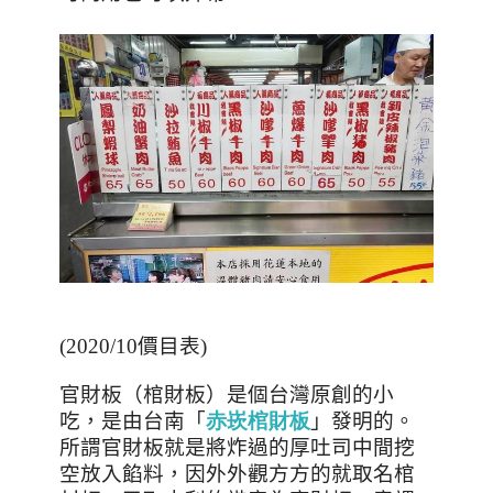
(2020/10
價目表
)
官財板（棺財板）是個台灣原創的小
吃，是由台南「
赤崁棺財板
」發明的。
所謂官財板就是將炸過的厚吐司中間挖
空放入餡料，因外外觀方方的就取名棺