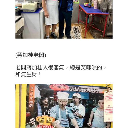
(蔣加桂老闆)
老闆蔣加桂人很客氣，總是笑咪咪的，
和氣生財！