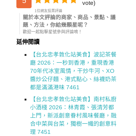
5
vote)
1位網友投票評論
關於本文評論的商家、商品、景點、議
題、方法，你給幾顆星呢？
歡迎一起點擊星號參與評論唷！
延伸閱讀
【台北忠孝敦化站美食】波記茶餐
廳 2026：一秒到香港，重現香港
70年代冰室風情，干炒牛河、XO
醬炒公仔麵、港式點心、絲襪奶茶
都是滿滿港味 7461
【台北忠孝敦化站美食】南村私廚
小酒棧 2026：林青霞、張清芳都
上門，新派創意眷村風味餐廳，融
合中菜與台菜，獨樹一幟的創意料
理 7451