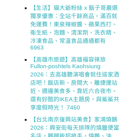
【生活】貓大爺粉絲 x 鬍子哥嚴選
獨享優惠：全站千餘商品，滿百就
免運費！東泉辣椒醬、蘋果西打、
衛生紙、泡麵、清潔劑、洗衣精、
冷凍食品、常溫食品通通都有
6963
【高雄市旅遊】高雄福容徠旅
Fullon-poshtels Kaohsiung
2026：去高雄聽演唱會就住這家酒
店吧！飯店新、房間大、離捷運站
近、週邊美食多、靠近六合夜市、
還有好酷的IKEA主題房，與鯊鯊共
享度假時光！ 7460
【台北南京復興站美食】家鴻燒鵝
2026：興安街每天排隊的燒臘便當
名店，鵝腿飯超搶手，燒鴨、油