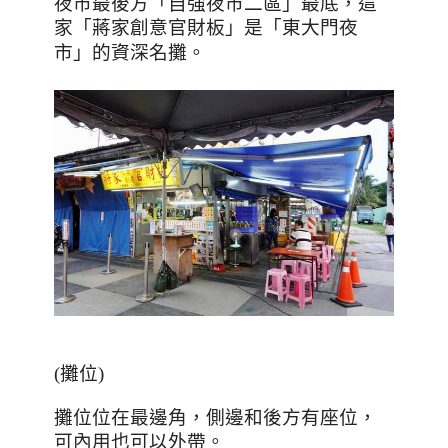
夜市最後方「自強夜市二區」最底，這
家「蔣家創意官財板」是「東大門夜
市
」的資深名攤。
(
攤位
)
攤位位在最邊角，側邊和後方有座位，
可內用也可以外帶。