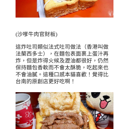
(沙嗲牛肉官財板)
這炸吐司類似法式吐司做法（香港叫做
法蘭西多士），在麵包表面裹上蛋汁再
炸，但是炸得火候及瀝油都很好，仍然
保持麵包香軟而不會太酥脆，吃起來也
不會油膩。這種口感本貓喜歡！覺得比
台南的原創店更好吃啊！