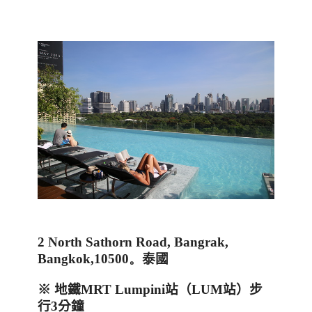
2 North Sathorn Road, Bangrak,
Bangkok,10500。
泰國
※ 地鐵
MRT Lumpini
站（
LUM
站）步
行
3
分鐘