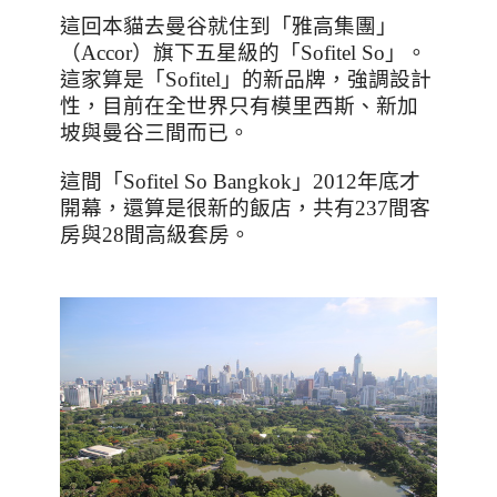
這回本貓去曼谷就住到「雅高集團」
（
Accor
）旗下五星級的「
Sofitel So
」。
這家算是「
Sofitel
」的新品牌，強調設計
性，目前在全世界只有模里西斯、新加
坡與曼谷三間而已。
這間「
Sofitel So Bangkok
」
2012
年底才
開幕，還算是很新的飯店，共有
237
間客
房與
28
間高級套房。