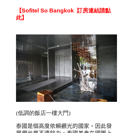
【
Sofitel So Bangkok
訂
房
連
結
請
點
此
】
(低調的飯店一樓大門)
泰國是個高度依賴觀光的國家，因此發