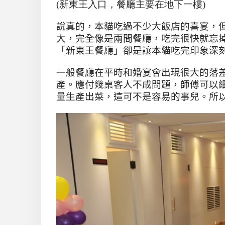
(新東王入口，餐廳主要在地下一樓)
說真的，本貓吃過不少大飯店的喜宴，
大，完全像是兩間餐廳，吃完很快就忘
「新東王餐廳」卻是讓本貓吃完印象深
一般餐廳在平時和婚宴會出現很大的落
產。應付幾桌客人不成問題，師傅可以
量生產出菜，這可不是容易的事兒。所