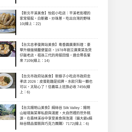
【新北平溪美食】怡如小吃店：平溪老街裡的
家常餐館，白斬雞、炒珠蔥，吃出台灣的野味
10(線上：22)
【台北忠孝復興站美食】粵香園廣東料理：豪
華升級版燒臘便當店，1978年創立廣東菜及煲
仔飯老店，祖孫三代的用餐回憶，適合帶長輩
來 7109(線上：14)
【台北市政府站美食】新娘子小吃店市政府忠
孝店 2026：皮蛋乾麵是招牌，水餃只點一顆也
可以，太貼心了！信義區上班族必收 7456(線
上：6)
【台北陽明山美食】絹絲谷 Silk Valley：陽明
山秘境無菜單私廚與湯屋，大自然裡的世外桃
源，在森林溪谷中享受美食與泡湯（貓大爺x絹
絲谷精品蛋糕與巧克力團購）7172(線上：6)