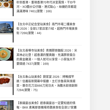
秒到香港，重現香港70年代冰室風情，干炒牛
河、XO醬炒公仔麵、港式點心、絲襪奶茶都是
滿滿港味 7461(瀏覽：166)
【台北中正紀念堂站美食】南門市場二樓美食
街 2026：全部17家店家介紹，超熱門市場美食
街 7266(瀏覽：44)
【台北善導寺站美食】青嬌膠原麵館 2026：米
其林必比登！超香濃的蟹黃麵、充滿膠原蛋白
的黃金雞湯，一個人就可以享受，小菜強大不
要錯過 7437(瀏覽：169)
【台北象山站美食】劉家宴 2026：烤鴨撐竿
跳！信義區新開幕中餐廳，主打京魯菜與淮揚
菜，蓑衣花刀法666刀見功夫，海膽水餃很創新
7284(瀏覽：75)
【泰國曼谷美食】遊泰國曼谷一定要知道的情
報，BKK 素萬那普機場奇蹟美食街全部17家攤