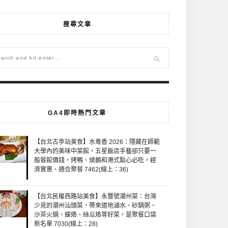
搜尋文章
GA4即時熱門文章
【台北古亭站美食】水粵香 2026：隱藏在師範
大學內的美味中菜館，五星飯店手藝卻只要一
般餐館價錢，烤鴨、燒鵝和港式點心必吃，經
濟實惠、適合聚餐 7462(線上：36)
【台北民權西路站美食】永豐號潮州菜：台灣
少見的潮州汕頭菜，帶來道地滷水、砂鍋粥、
沙茶火鍋、蠔烙、絲瓜烙等好菜，是聚餐口袋
新名單 7030(線上：28)