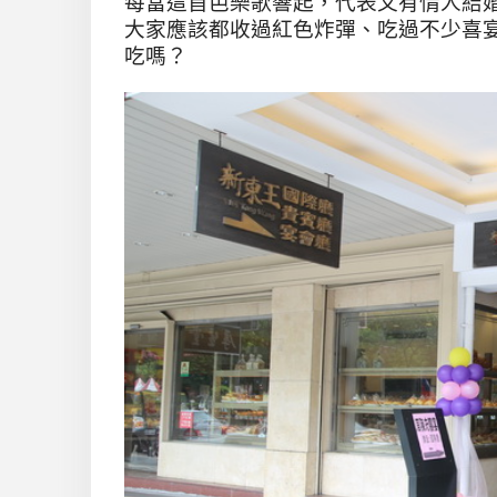
每當這首芭樂歌響起，代表又有情人結
大家應該都收過紅色炸彈、吃過不少喜
吃嗎？