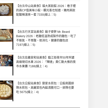
【台北中山站美食】福大蒸餃館 2026：巷子裡
的高CP值美味小館，觀光客也知道，豬肉蒸餃
配酸辣湯來一套 7330(線上：5)
【台北行天宮站美食】鬍子麥胖 Mr. Beard
Bakery 2026：老麵低溫熟成製作的麵包，吃了
不賬氣、不胃酸、助消化，健康的麵包店
7197(線上：5)
【台北信義安和站美食】臨江街夜市50年阿婆
高級現切水果 2026：「輝達」黃仁勳大推的夜
市水果攤 7188(線上：4)
【台北公館站美食】劉家水煎包：公館商圈排
隊水煎包，高麗菜包內餡清脆可口，排隊也要
吃 5675(線上：4)