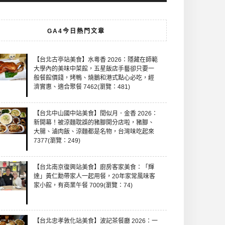
GA4今日熱門文章
【台北古亭站美食】水粵香 2026：隱藏在師範
大學內的美味中菜館，五星飯店手藝卻只要一
般餐館價錢，烤鴨、燒鵝和港式點心必吃，經
濟實惠、適合聚餐 7462(瀏覽：481)
【台北中山國中站美食】閏似月．金香 2026：
新開幕！被涼麵耽誤的豬腳開分店啦，豬腳、
大腸、滷肉飯、涼麵都是名物，台灣味吃起來
7377(瀏覽：249)
【台北南京復興站美食】廚房客家美食：「輝
達」黃仁勳帶家人一起用餐，20年家常風味客
家小館，有商業午餐 7009(瀏覽：74)
【台北忠孝敦化站美食】波記茶餐廳 2026：一