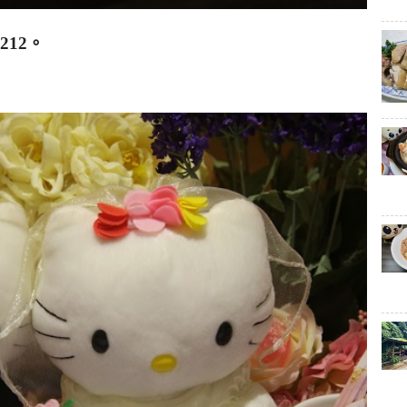
1212
。