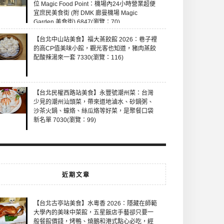
位 Magic Food Point：機場內24小時營業超便
宜庶民美食街 (附 DMK 廊曼機場 Magic
Garden 美食街) 6847(瀏覽：70)
【台北中山站美食】福大蒸餃館 2026：巷子裡
的高CP值美味小館，觀光客也知道，豬肉蒸餃
配酸辣湯來一套 7330(瀏覽：116)
【台北民權西路站美食】永豐號潮州菜：台灣
少見的潮州汕頭菜，帶來道地滷水、砂鍋粥、
沙茶火鍋、蠔烙、絲瓜烙等好菜，是聚餐口袋
新名單 7030(瀏覽：99)
近期文章
【台北古亭站美食】水粵香 2026：隱藏在師範
大學內的美味中菜館，五星飯店手藝卻只要一
般餐館價錢，烤鴨、燒鵝和港式點心必吃，經