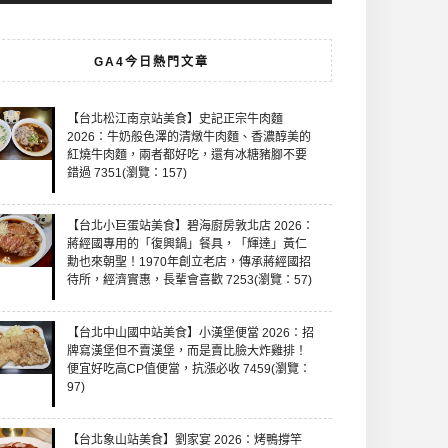
GA4今日熱門文章
【台北松江南京站美食】史記正宗牛肉麵
2026：牛奶般色澤的清燉牛肉麵、香濃醇美的
紅燒牛肉麵，兩者都好吃，還有冰糖豬腳不要
錯過 7351(瀏覽：157)
【台北小巨蛋站美食】碧海廚房敦北店 2026：
蔣經國專用的「復興鍋」餐具，「輝達」黃仁
勳也來朝聖！1970年創立老店，傳承蔣經國招
待所，經濟實惠，長輩會喜歡 7253(瀏覽：57)
【台北中山國中站美食】小漢堡便當 2026：招
牌寫漢堡但不賣漢堡，而是賣比臉大炸雞排！
便宜好吃高CP值便當，抗漲必收 7459(瀏覽：
97)
【台北象山站美食】劉家宴 2026：烤鴨撐竿