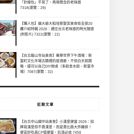
「針線包」不見了，再現懷念的老味道
7318(瀏覽：29)
【懶人包】貓大爺大稻埕慈聖宮美食街全部20
攤介紹特輯 2026：通往台北老味道的時光隧道
(附影片) 7322(瀏覽：22)
【台北龍山寺站美食】萬華世界下午酒場：新
富町文化市場古蹟裡的居酒屋，不但白天就開
喝，還可以自己DIY辦桌（多餃舍水餃、新富市
場）7087(瀏覽：32)
近期文章
【台北中山國中站美食】小漢堡便當 2026：招
牌寫漢堡但不賣漢堡，而是賣比臉大炸雞排！
便宜好吃高CP值便當，抗漲必收 7459