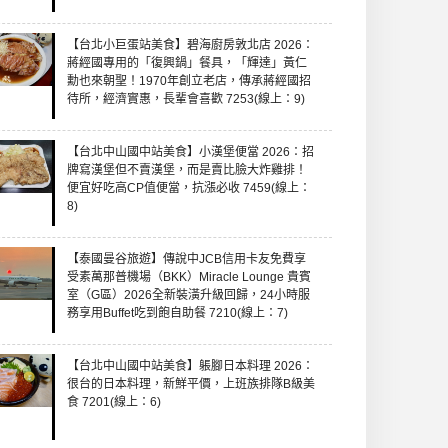
【台北小巨蛋站美食】碧海廚房敦北店 2026：
蔣經國專用的「復興鍋」餐具，「輝達」黃仁
勳也來朝聖！1970年創立老店，傳承蔣經國招
待所，經濟實惠，長輩會喜歡 7253(線上：9)
【台北中山國中站美食】小漢堡便當 2026：招
牌寫漢堡但不賣漢堡，而是賣比臉大炸雞排！
便宜好吃高CP值便當，抗漲必收 7459(線上：
8)
【泰國曼谷旅遊】傳說中JCB信用卡友免費享
受素萬那普機場（BKK）Miracle Lounge 貴賓
室（G區）2026全新裝潢升級回歸，24小時服
務享用Buffet吃到飽自助餐 7210(線上：7)
【台北中山國中站美食】躼腳日本料理 2026：
很台的日本料理，新鮮平價，上班族排隊B級美
食 7201(線上：6)