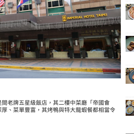
是間老牌五星級飯店，其二樓中菜廳「帝國會
深厚、菜單豐富，其烤鴨與特大龍蝦餐都相當令