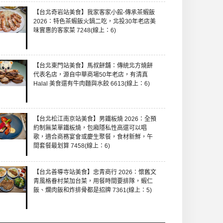
【台北奇岩站美食】我家客家小館-傳承茶蝦飯
2026：特色茶蝦飯火鍋二吃，北投30年老店美
味實惠的客家菜 7248(線上：6)
【台北東門站美食】馬叔餅舖：傳統北方燒餅
代表名店，源自中華商場50年老店，有清真
Halal 美食還有牛肉麵與水餃 6613(線上：6)
【台北松江南京站美食】男鐵板燒 2026：全預
約制無菜單鐵板燒，包廂隱私性高還可以唱
歌，適合商務宴會或慶生聚餐，食材新鮮，午
間套餐最划算 7458(線上：6)
【台北善導寺站美食】忠青商行 2026：懷舊文
青風格眷村菜加台菜，用餐時間要排隊，蝦仁
飯、爛肉飯和炸排骨都是招牌 7361(線上：5)