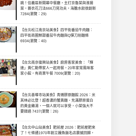
跳！信義區新開幕中餐廳，主打京魯菜與淮揚
菜，蓑衣花刀法666刀見功夫，海膽水餃很創新
7284(瀏覽：29)
【台北松江南京站美食】四平街番茄牛肉麵：
四平街商圈鮮甜番茄牛肉麵與Q彈刀削麵條
6934(瀏覽：40)
【台北南京復興站美食】廚房客家美食：「輝
達」黃仁勳帶家人一起用餐，20年家常風味客
家小館，有商業午餐 7009(瀏覽：20)
【台北善導寺站美食】青嬌膠原麵館 2026：米
其林必比登！超香濃的蟹黃麵、充滿膠原蛋白
的黃金雞湯，一個人就可以享受，小菜強大不
要錯過 7437(瀏覽：26)
【台北中山站美食】肥前屋 2026：肥前屋肥來
了！七條通1970年創立饅魚飯名店震憾回歸，