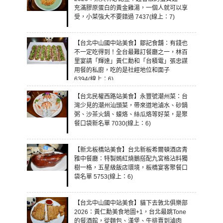
充滿膠原蛋白的黃金雞湯，一個人就可以享
受，小菜強大不要錯過 7437(線上：7)
【台北中山國中站美食】鄒記食舖：有錢也
不一定吃得到！全台最難訂餐廳之一，林百
里宴請「輝達」黃仁勳和「台積電」張忠謀
用餐的私廚，吃的是社經地位和面子
6394(線上：6)
【台北民權西路站美食】永豐號潮州菜：台
灣少見的潮州汕頭菜，帶來道地滷水、砂鍋
粥、沙茶火鍋、蠔烙、絲瓜烙等好菜，是聚
餐口袋新名單 7030(線上：6)
【新北板橋站美食】台北新板希爾頓酒店青
雅中餐廳：特製嫣紅燒鵝搭配九宮格沾料獨
樹一格，五星級飯店環境，板橋宴客聚餐口
袋名單 5753(線上：6)
【台北中山國中站美食】貓下去敦北俱樂部
2026：黃仁勳美食地圖+1，台北最跳Tone
的餐酒館，從麵包、漢堡、牛排賣到滷肉