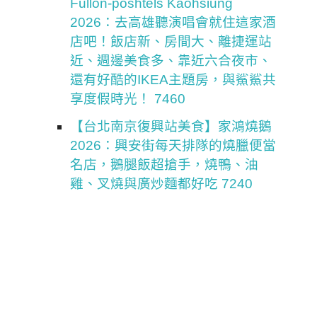
Fullon-poshtels Kaohsiung
2026：去高雄聽演唱會就住這家酒
店吧！飯店新、房間大、離捷運站
近、週邊美食多、靠近六合夜市、
還有好酷的IKEA主題房，與鯊鯊共
享度假時光！ 7460
【台北南京復興站美食】家鴻燒鵝
2026：興安街每天排隊的燒臘便當
名店，鵝腿飯超搶手，燒鴨、油
雞、叉燒與廣炒麵都好吃 7240