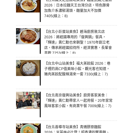
【台北國父紀念館站美食】麵屋武藏光復店
2026：日本拉麵天王台灣分店，特色豚骨
加魚介系濃郁湯頭，麵量加大不加價
7405(線上：8)
【台北小巨蛋站美食】碧海廚房敦北店
2026：蔣經國專用的「復興鍋」餐具，
「輝達」黃仁勳也來朝聖！1970年創立老
店，傳承蔣經國招待所，經濟實惠，長輩會
喜歡 7253(線上：8)
【台北中山站美食】福大蒸餃館 2026：巷
子裡的高CP值美味小館，觀光客也知道，
豬肉蒸餃配酸辣湯來一套 7330(線上：7)
【台北南京復興站美食】廚房客家美食：
「輝達」黃仁勳帶家人一起用餐，20年家常
風味客家小館，有商業午餐 7009(線上：7)
【台北善導寺站美食】青嬌膠原麵館
2026：米其林必比登！超香濃的蟹黃麵、