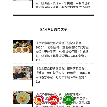
飯、排骨飯、煲仔飯和牛肉麵，梁朝偉也來
吃招牌涼麵，還有一個奇怪的店名 7250(線
上：5)
GA4今日熱門文章
【台北忠孝敦化站美食】波記茶餐廳
2026：一秒到香港，重現香港70年代冰室
風情，干炒牛河、XO醬炒公仔麵、港式點
心、絲襪奶茶都是滿滿港味 7461(瀏覽：
118)
【台北南京復興站美食】廚房客家美食：
「輝達」黃仁勳帶家人一起用餐，20年家常
風味客家小館，有商業午餐 7009(瀏覽：
21)
【台北善導寺站美食】青嬌膠原麵館
2026：米其林必比登！超香濃的蟹黃麵、
充滿膠原蛋白的黃金雞湯，一個人就可以享