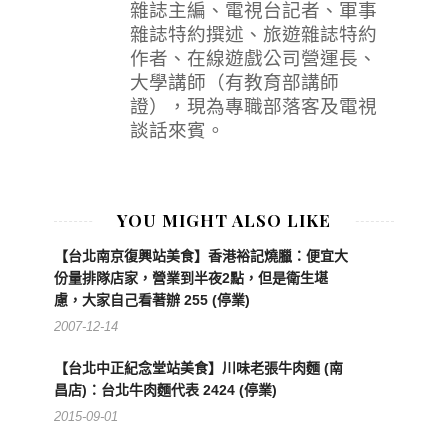
雜誌主編、電視台記者、軍事
雜誌特約撰述、旅遊雜誌特約
作者、在線遊戲公司營運長、
大學講師（有教育部講師
證），現為專職部落客及電視
談話來賓。
YOU MIGHT ALSO LIKE
【台北南京復興站美食】香港裕記燒臘：便宜大
份量排隊店家，營業到半夜2點，但是衛生堪
慮，大家自己看著辦 255 (停業)
2007-12-14
【台北中正紀念堂站美食】川味老張牛肉麵 (南
昌店)：台北牛肉麵代表 2424 (停業)
2015-09-01