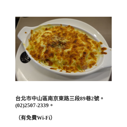
台北市中山區南京東路三段
89
巷
2
號。
(02)2507-2339
。
（有免費
Wi-Fi
）