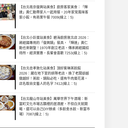
【台北南京復興站美食】廚房客家美食：「輝
達」黃仁勳帶家人一起用餐，20年家常風味客
家小館，有商業午餐 7009(線上：5)
【台北小巨蛋站美食】碧海廚房敦北店 2026：
蔣經國專用的「復興鍋」餐具，「輝達」黃仁
勳也來朝聖！1970年創立老店，傳承蔣經國招
待所，經濟實惠，長輩會喜歡 7253(線上：5)
【台北忠孝敦化站美食】頂好紫琳蒸餃館
2026：藏在地下室的排隊老店，換了老闆卻越
做越好！蒸餃、鍋貼必吃，還有牛肉蛋花湯，
店名取自女藝人的名字 7412(線上：5)
【台北龍山寺站美食】萬華世界下午酒場：新
富町文化市場古蹟裡的居酒屋，不但白天就開
喝，還可以自己DIY辦桌（多餃舍水餃、新富市
場）7087(線上：5)