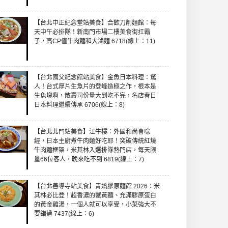
【台北中正紀念堂站美食】合歡刀削麵館：每
天中午必排隊！新南門市場二樓美食街扛霸
子，高CP值牛肉麵和大滷麵 6718(線上：11)
【台北國父紀念館站美食】金魚日本料理：驚
人！台式厚片生魚片的登峰造極之作，根本是
生魚塊啊，散壽司份量大到吃不完，名店春日
日本料理繼續傳承 6706(線上：8)
【台北北門站美食】江牛樓：外國和尚會唸
經，日本主廚煮牛肉麵好吃耶！突破傳統紅燒
牛肉麵框架，米其林入選排隊熱門店，每天限
量66位客人，晚來吃不到 6819(線上：7)
【台北善導寺站美食】青嬌膠原麵館 2026：米
其林必比登！超香濃的蟹黃麵、充滿膠原蛋白
的黃金雞湯，一個人就可以享受，小菜強大不
要錯過 7437(線上：6)