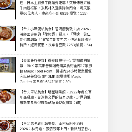
經，日本主廚煮牛肉麵好吃耶！突破傳統紅燒
牛肉麵框架，米其林入選排隊熱門店，每天限
量66位客人，晚來吃不到 6819(瀏覽：115)
【台北小巨蛋站美食】碧海廚房敦北店 2026：
蔣經國專用的「復興鍋」餐具，「輝達」黃仁
勳也來朝聖！1970年創立老店，傳承蔣經國招
待所，經濟實惠，長輩會喜歡 7253(瀏覽：54)
【泰國曼谷美食】遊泰國曼谷一定要知道的情
報，BKK 素萬那普機場奇蹟美食街全部17家攤
位 Magic Food Point：機場內24小時營業超便
宜庶民美食街 (附 DMK 廊曼機場 Magic
Garden 美食街) 6847(瀏覽：30)
【台北車站美食】明星咖啡館：1922年創立百
年西餐廳，台灣藝文界的傳奇沙龍，少見的俄
羅斯美食與俄羅斯軟糖 6429(瀏覽：65)
【台北忠孝敦化站美食】南村私廚小酒棧
2026：林青霞、張清芳都上門，新派創意眷村