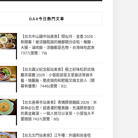
GA4今日熱門文章
【台北中山國中站美食】閏似月．金香 2026：
新開幕！被涼麵耽誤的豬腳開分店啦，豬腳、
大腸、滷肉飯、涼麵都是名物，台灣味吃起來
7377(瀏覽：79)
【台北國父紀念館站美食】極之好味松菸店燒
臘茶餐廳 2026：小餐館卻是五星飯店等級手
藝，燒臘飯、脆皮燒肉和肥龍叉燒太迷人（開
幕有優惠） 7446(瀏覽：91)
【台北善導寺站美食】青嬌膠原麵館 2026：米
其林必比登！超香濃的蟹黃麵、充滿膠原蛋白
的黃金雞湯，一個人就可以享受，小菜強大不
要錯過 7437(瀏覽：60)
【台北北門站美食】江牛樓：外國和尚會唸