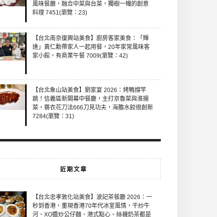
風味餐廳，融合中菜與台菜，獨樹一幟的創意
料理 7451(瀏覽：23)
【台北南京復興站美食】廚房客家美食：「輝
達」黃仁勳帶家人一起用餐，20年家常風味客
家小館，有商業午餐 7009(瀏覽：42)
【台北象山站美食】劉家宴 2026：烤鴨撐竿
跳！信義區新開幕中餐廳，主打京魯菜與淮揚
菜，蓑衣花刀法666刀見功夫，海膽水餃很創新
7284(瀏覽：31)
近期文章
【台北忠孝敦化站美食】波記茶餐廳 2026：一
秒到香港，重現香港70年代冰室風情，干炒牛
河、XO醬炒公仔麵、港式點心、絲襪奶茶都是