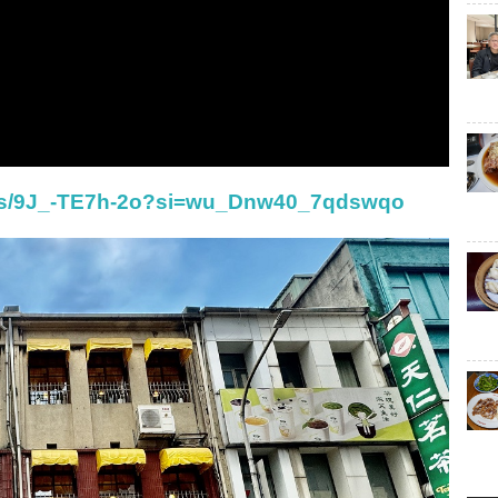
rts/9J_-TE7h-2o?si=wu_Dnw40_7qdswqo