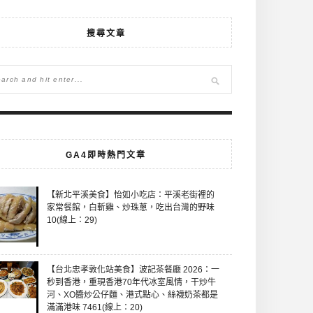
搜尋文章
GA4即時熱門文章
【新北平溪美食】怡如小吃店：平溪老街裡的
家常餐館，白斬雞、炒珠蔥，吃出台灣的野味
10(線上：29)
【台北忠孝敦化站美食】波記茶餐廳 2026：一
秒到香港，重現香港70年代冰室風情，干炒牛
河、XO醬炒公仔麵、港式點心、絲襪奶茶都是
滿滿港味 7461(線上：20)