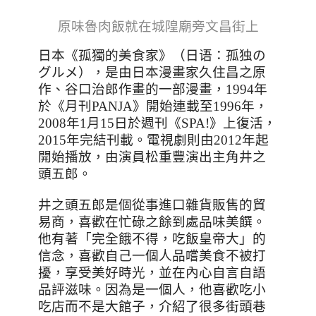
原味魯肉飯就在城隍廟旁文昌街上
日本《孤獨的美食家》（日语：孤独の
グルメ），是由日本漫畫家久住昌之原
作、谷口治郎作畫的一部漫畫，
1994
年
於《月刊
PANJA
》開始連載至
1996
年，
2008
年
1
月
15
日於週刊《
SPA!
》上復活，
2015
年完結刊載。電視劇則由
2012
年起
開始播放，由演員松重豐演出主角井之
頭五郎。
井之頭五郎是個從事進口雜貨販售的貿
易商，喜歡在忙碌之餘到處品味美饌。
他有著「完全餓不得，吃飯皇帝大」的
信念，喜歡自己一個人品嚐美食不被打
擾，享受美好時光，並在內心自言自語
品評滋味。因為是一個人，他喜歡吃小
吃店而不是大館子，介紹了很多街頭巷