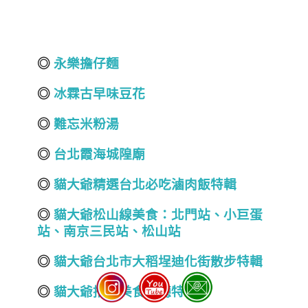
◎
永樂擔仔麵
◎
冰霖古早味豆花
◎
難忘米粉湯
◎
台北霞海城隍廟
◎
貓大爺精選
台北必吃滷肉飯特輯
◎
貓大爺松山線美食：北門站、小巨蛋
站、南京三民站、松山站
◎
貓大爺台北市大稻埕迪化街散步特輯
◎
貓大爺推薦美食餐廳特輯