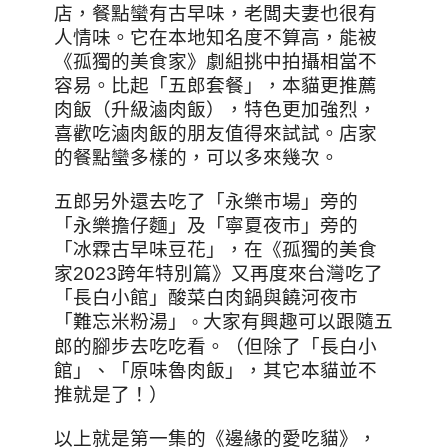
店，餐點蠻有古早味，老闆夫妻也很有
人情味。它在本地知名度不算高，能被
《孤獨的美食家》劇組挑中拍攝相當不
容易。比起「五郎套餐」，本貓更推薦
肉飯（升級滷肉飯），特色更加強烈，
喜歡吃滷肉飯的朋友值得來試試。店家
的餐點蠻多樣的，可以多來幾次。
五郎另外還去吃了
「永樂市場」旁的
「永樂擔仔麵」及「寧夏夜市」旁的
「冰霖古早味豆花」，在
《孤獨的美食
家2023跨年特別篇》又再度來台灣吃了
「長白小館」酸菜白肉鍋與饒河夜市
「難忘米粉湯」
大家有興趣可以跟隨五
。
郎的腳步去吃吃看。（但除了
「長白小
館」
、「原味魯肉飯」，其它本貓並不
推就是了！）
以上就是第一集的《邊緣的愛吃貓》，