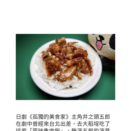
日劇《孤獨的美食家》主角井之頭五郎
在劇中曾經來台北出差，去大稻埕吃了
這家「原味魯肉飯」，飾演五郎的演員