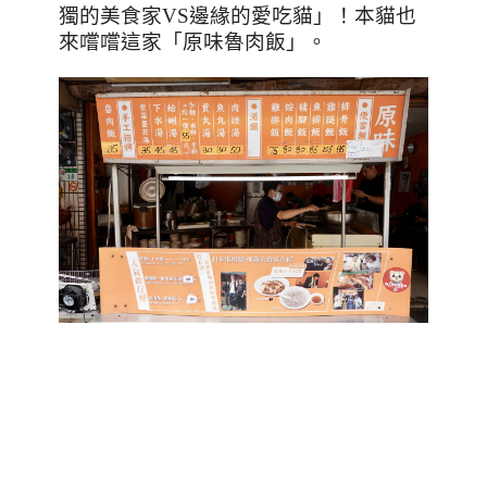
獨的美食家
VS
邊緣的愛吃貓」！本貓也
來嚐嚐這家「原味魯肉飯」。