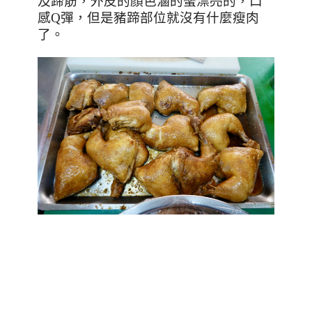
及蹄筋，外皮的顏色滷的蠻漂亮的，口
感Q彈，但是豬蹄部位就沒有什麼瘦肉
了。