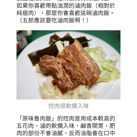
如果你喜歡帶點油潤的滷肉飯（相對於
純瘦肉），那麼你會喜歡這碗滷肉飯。
（五郎應該要吃滷肉飯啊！）
焢肉很軟爛入味
「原味魯肉飯」的
焢肉是用成本較高的
五花肉，滷的軟爛入味，鹹香開胃，肥
肉的部份不會油膩，反而油脂會在口中