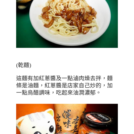
(
乾麵
)
這麵有加紅蔥醬及一點滷肉燥去拌，麵
條是油麵，紅蔥醬是店家自己炒的，加
一點烏醋調味，吃起來油潤濃郁。