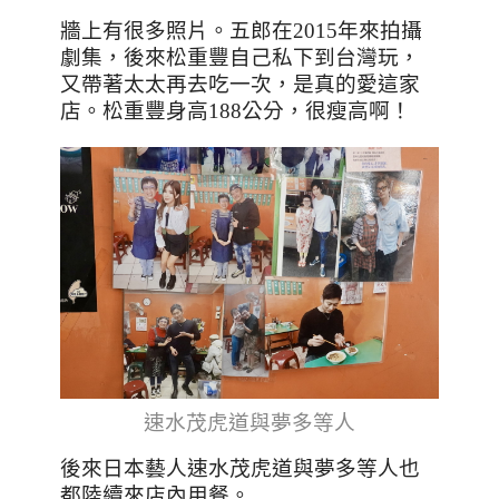
牆上有很多照片。五郎在
2015
年來拍攝
劇集，後來松重豐自己私下到台灣玩，
又帶著太太再去吃一次，是真的愛這家
店。
松重豐身高
188
公分，很瘦高啊！
速水茂虎道與夢多等人
後來日本藝人速水茂虎道與夢多等人也
都陸續來店內用餐
。