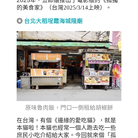
2025年，五郎還推出了電影版的
《孤獨
的美食家》（台灣2025/3/14上映）。
◎
台北大稻埕霞海城隍廟
原味魯肉飯，門口一側租給胡椒餅
在台灣，有個《邊緣的愛吃貓》，就是
本貓啦！本貓也經常一個人跑去吃一些
庶民小吃介紹給大家。今回就來個「孤