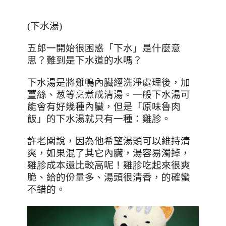
(
下水湯
)
五郎一開始很困惑「下水」是什麼意
思？難到是下水道的水嗎？
下水湯是將雞鴨內臟經洗淨處理後，加
薑絲、葱等烹煮成清湯。一般下水湯可
能會有好幾種內臟，但是「原味魯肉
飯」的下水湯就只有一種：雞胗。
許老闆說，因為他希望湯頭可以維持清
爽，如果混了其它內臟，湯容易濁掉，
雞胗成本還比較高呢！雞胗吃起來很爽
脆、給的份量多、湯頭很清香，的確蠻
不錯的。