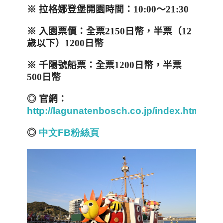
※ 拉格娜登堡開園時間：
10:00
～
21:30
※
入園票價：全票
2150
日幣，半票（
12
歲以下）
1200
日幣
※
千陽號船票：全票
1200
日幣，半票
500
日幣
◎ 官
網：
http://lagunatenbosch.co.jp/index.html
◎
中文FB
粉絲頁