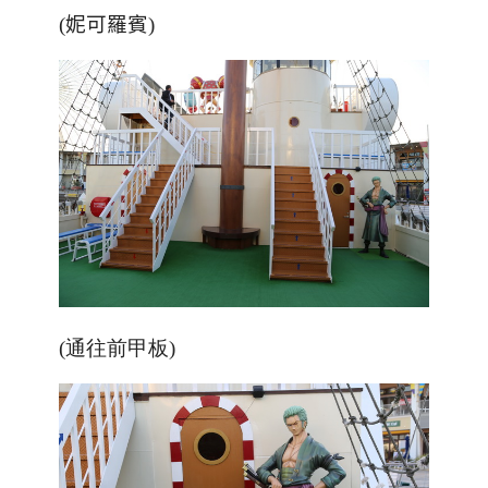
(
妮可羅賓
)
(通往前甲板)