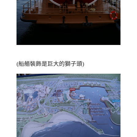
(船艏裝飾是巨大的獅子頭)