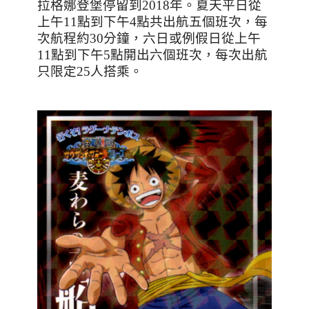
拉格娜登堡停留到
2018
年。夏天平日從
上午
11
點到下午
4
點共出航五個班次，每
次航程約
30
分鐘，六日或例假日從上午
11
點到下午
5
點開出六個班次，每次出航
只限定
25
人搭乘。