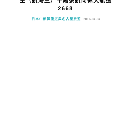
王（航海王）千陽號航向偉大航道
2668
日本中部昇龍道與名古屋旅遊
2016-04-04