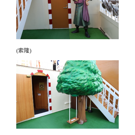
(
索隆
)