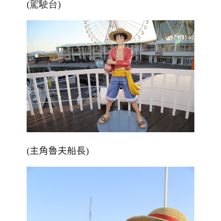
(駕駛台)
(
主角魯夫船長
)