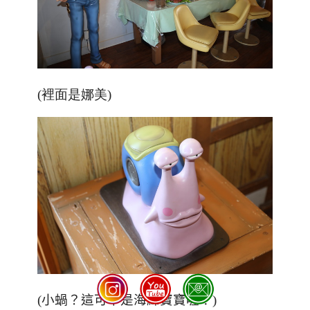
(裡面是
娜美
)
(小蝸？這可不是海綿寶寶喔！)