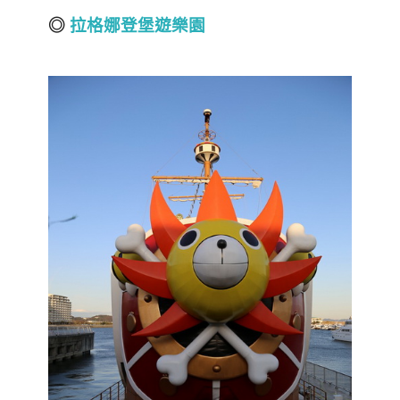
◎
拉格娜登堡遊樂園