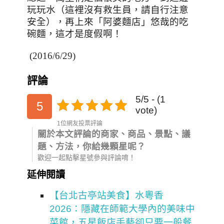
玩玩水（這裡沒有救生員，請自行注意
安全），再上來「阿婆麵店」悠哉的吃
碗麵，這才是度假啊！
(2016/6/29)
評論
5/5 - (1
5
vote)
1位網友投票評論
關於本文評論的商家、商品、景點、議
題、方法，你給幾顆星呢？
歡迎一起點擊星號參與評論唷！
延伸閱讀
【台北古亭站美食】水粵香
2026：隱藏在師範大學內的美味中
菜館，五星飯店手藝卻只要一般餐