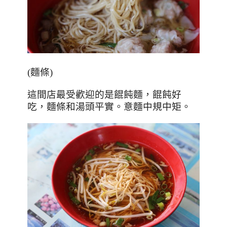
(麵條)
這間店最受歡迎的是餛飩麵，餛飩好
吃，麵條和湯頭平實。意麵中規中矩。