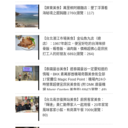
【屏東美食】萬里桐阿嬤麵店：墾丁浮潛看
海秘境之餛飩麵 2760(瀏覽：117)
【台北濱江市場美食】金仙魚丸店（總
店）：1967年創立，便宜好吃的台灣味排
骨飯、蝦卷飯、滷肉飯，價格超佛心是庶民
打工人的好朋友 6892(瀏覽：264)
【泰國曼谷美食】遊泰國曼谷一定要知道的
情報，BKK 素萬那普機場奇蹟美食街全部
17家攤位 Magic Food Point：機場內24小
時營業超便宜庶民美食街 (附 DMK 廊曼機
場 Magic Garden 美食街) 6847(瀏覽：49)
【台北南京復興站美食】廚房客家美食：
「輝達」黃仁勳帶家人一起用餐，20年家常
風味客家小館，有商業午餐 7009(瀏覽：
80)