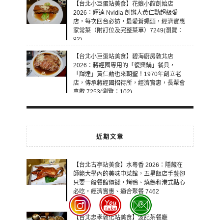
【台北小巨蛋站美食】花娘小館創始店
2026：輝達 Nvidia 創辦人黃仁勳超級愛
店，每次回台必訪，最愛蒼蠅頭，經濟實惠
家常菜（附訂位及完整菜單）7249(瀏覽：
92)
【台北小巨蛋站美食】碧海廚房敦北店
2026：蔣經國專用的「復興鍋」餐具，
「輝達」黃仁勳也來朝聖！1970年創立老
店，傳承蔣經國招待所，經濟實惠，長輩會
喜歡 7253(瀏覽：102)
近期文章
【台北古亭站美食】水粵香 2026：隱藏在
師範大學內的美味中菜館，五星飯店手藝卻
只要一般餐館價錢，烤鴨、燒鵝和港式點心
必吃，經濟實惠、適合聚餐 7462
【台北忠孝敦化站美食】波記茶餐廳