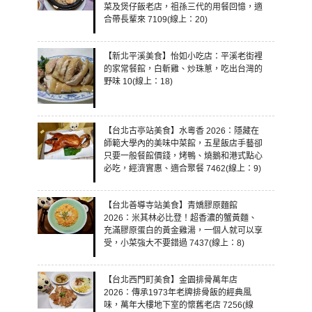
菜及煲仔飯老店，祖孫三代的用餐回憶，適
合帶長輩來 7109(線上：20)
【新北平溪美食】怡如小吃店：平溪老街裡
的家常餐館，白斬雞、炒珠蔥，吃出台灣的
野味 10(線上：18)
【台北古亭站美食】水粵香 2026：隱藏在
師範大學內的美味中菜館，五星飯店手藝卻
只要一般餐館價錢，烤鴨、燒鵝和港式點心
必吃，經濟實惠、適合聚餐 7462(線上：9)
【台北善導寺站美食】青嬌膠原麵館
2026：米其林必比登！超香濃的蟹黃麵、
充滿膠原蛋白的黃金雞湯，一個人就可以享
受，小菜強大不要錯過 7437(線上：8)
【台北西門町美食】金園排骨萬年店
2026：傳承1973年老牌排骨飯的經典風
味，萬年大樓地下室的懷舊老店 7256(線