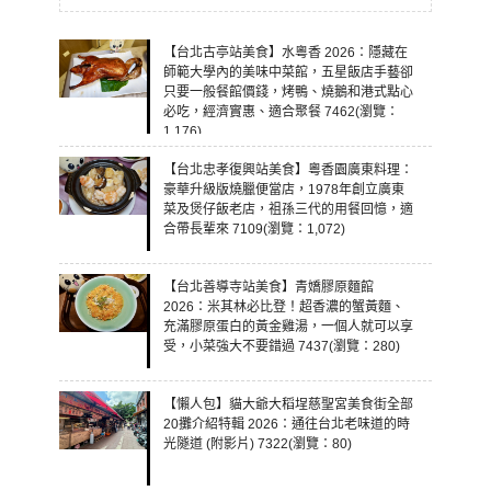
【台北古亭站美食】水粵香 2026：隱藏在
師範大學內的美味中菜館，五星飯店手藝卻
只要一般餐館價錢，烤鴨、燒鵝和港式點心
必吃，經濟實惠、適合聚餐 7462(瀏覽：
1,176)
【台北忠孝復興站美食】粵香園廣東料理：
豪華升級版燒臘便當店，1978年創立廣東
菜及煲仔飯老店，祖孫三代的用餐回憶，適
合帶長輩來 7109(瀏覽：1,072)
【台北善導寺站美食】青嬌膠原麵館
2026：米其林必比登！超香濃的蟹黃麵、
充滿膠原蛋白的黃金雞湯，一個人就可以享
受，小菜強大不要錯過 7437(瀏覽：280)
【懶人包】貓大爺大稻埕慈聖宮美食街全部
20攤介紹特輯 2026：通往台北老味道的時
光隧道 (附影片) 7322(瀏覽：80)