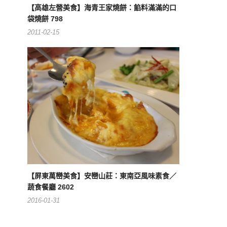
【高雄左營美食】海青王家燒餅：餡料滿滿的口
袋燒餅 798
2011-02-15
【屏東萬巒美食】安巒山莊：東南亞風味素食／
蔬食餐廳 2602
2016-01-31