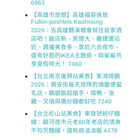
6963
【高雄市旅遊】高雄福容徠旅
Fullon-poshtels Kaohsiung
2026：去高雄聽演唱會就住這家酒
店吧！飯店新、房間大、離捷運站
近、週邊美食多、靠近六合夜市、
還有好酷的IKEA主題房，與鯊鯊共
享度假時光！ 7460
【台北南京復興站美食】家鴻燒鵝
2026：興安街每天排隊的燒臘便當
名店，鵝腿飯超搶手，燒鴨、油
雞、叉燒與廣炒麵都好吃 7240
【台北松山站美食】東發號蚵仔麵
線：饒河夜市元老80年老店的清爽
不勾芡麵線，還有麻油油飯 4378