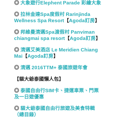
◎
大象遊行Elephent Parade 彩繪大象
◎
拉林金達Spa度假村 Rarinjinda
Wellness Spa Resort
【
Agoda訂房
】
◎
邦維曼清邁Spa渡假村 Panviman
chiangmai spa resort
【
Agoda訂房
】
◎
清邁艾美酒店 Le Meridien Chiang
Mai
【
Agoda訂房
】
◎
清邁 2016TTM+ 泰國旅遊年會
【貓大爺泰國懶人包】
◎
泰國自由行SIM
卡、捷運車票、門票
及一日遊優惠
◎
貓大爺泰國自由行旅遊及美食特
輯
（總目錄）