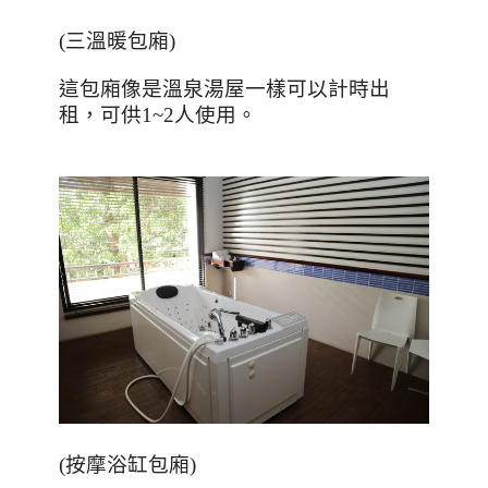
(
三溫暖包廂
)
這包廂像是溫泉湯屋一樣可以計時出
租，可供
1~2
人使用。
(
按摩浴缸包廂
)