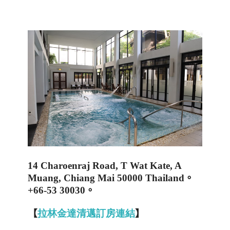
14 Charoenraj Road, T Wat Kate, A
Muang, Chiang Mai 50000 Thailand
。
+66-53 30030
。
【
拉林金達清邁訂房連結
】