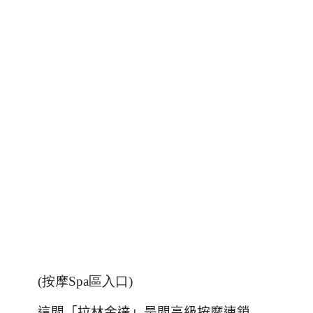
(按摩Spa區入口)
這間「拉林金達」是間高級按摩連鎖