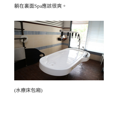
躺在裏面
Spa
應該很爽。
(
水療床包廂
)