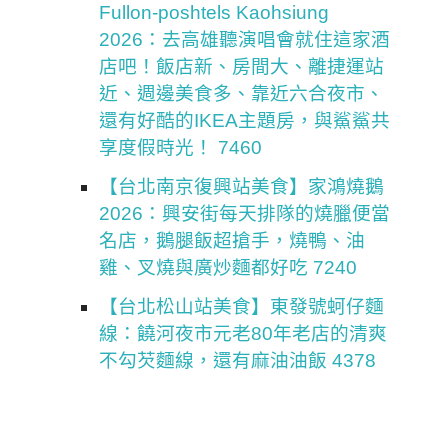
Fullon-poshtels Kaohsiung
2026：去高雄聽演唱會就住這家酒
店吧！飯店新、房間大、離捷運站
近、週邊美食多、靠近六合夜市、
還有好酷的IKEA主題房，與鯊鯊共
享度假時光！ 7460
【台北南京復興站美食】家鴻燒鵝
2026：興安街每天排隊的燒臘便當
名店，鵝腿飯超搶手，燒鴨、油
雞、叉燒與廣炒麵都好吃 7240
【台北松山站美食】東發號蚵仔麵
線：饒河夜市元老80年老店的清爽
不勾芡麵線，還有麻油油飯 4378