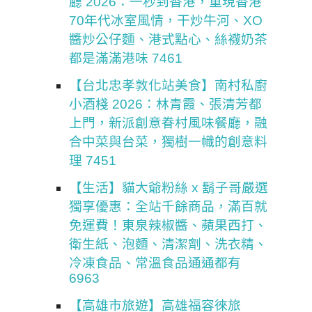
廳 2026：一秒到香港，重現香港
70年代冰室風情，干炒牛河、XO
醬炒公仔麵、港式點心、絲襪奶茶
都是滿滿港味 7461
【台北忠孝敦化站美食】南村私廚
小酒棧 2026：林青霞、張清芳都
上門，新派創意眷村風味餐廳，融
合中菜與台菜，獨樹一幟的創意料
理 7451
【生活】貓大爺粉絲 x 鬍子哥嚴選
獨享優惠：全站千餘商品，滿百就
免運費！東泉辣椒醬、蘋果西打、
衛生紙、泡麵、清潔劑、洗衣精、
冷凍食品、常溫食品通通都有
6963
【高雄市旅遊】高雄福容徠旅