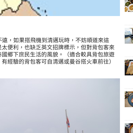
不遠，如果搭飛機到清邁玩時，不妨順道來這
是太便利，也缺乏英文招牌標示，但對背包客來
泰國鄉下庶民生活的風貌。（適合較具背包旅遊
，有經驗的背包客可自清邁或曼谷搭火車前往）