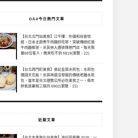
GA4今日熱門文章
【台北北門站美食】江牛樓：外國和尚會唸
經，日本主廚煮牛肉麵好吃耶！突破傳統紅燒
牛肉麵框架，米其林入選排隊熱門店，每天限
量66位客人，晚來吃不到 6819(瀏覽：22)
【台北西門町美食】張記韭菜水煎包：水煎包
價錢天花板！米其林還沒發掘的傳統老麵水煎
包，當年是台北理教公所必吃美食之一，每年
帥氣放暑假三個月 6902(瀏覽：15)
近期文章
【台北忠孝敦化站美食】波記茶餐廳 2026：一