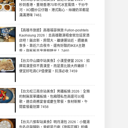
秒到香港，重現香港70年代冰室風情，干炒牛
河、XO醬炒公仔麵、港式點心、絲襪奶茶都是
滿滿港味 7461
【高雄市旅遊】高雄福容徠旅 Fullon-poshtels
Kaohsiung 2026：去高雄聽演唱會就住這家酒
店吧！飯店新、房間大、離捷運站近、週邊美
食多、靠近六合夜市、還有好酷的IKEA主題
房，與鯊鯊共享度假時光！ 7460
【台北中山國中站美食】小漢堡便當 2026：招
牌寫漢堡但不賣漢堡，而是賣比臉大炸雞排！
便宜好吃高CP值便當，抗漲必收 7459
【台北松江南京站美食】男鐵板燒 2026：全預
約制無菜單鐵板燒，包廂隱私性高還可以唱
歌，適合商務宴會或慶生聚餐，食材新鮮，午
間套餐最划算 7458
【台北六張犁站美食】明月湯包 2026：小籠湯
包名店與鍋貼，曾經是日劇《旅館花嫁》拍攝