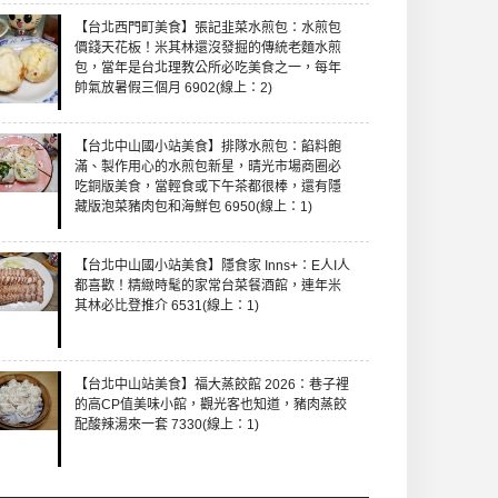
【台北西門町美食】張記韭菜水煎包：水煎包
價錢天花板！米其林還沒發掘的傳統老麵水煎
包，當年是台北理教公所必吃美食之一，每年
帥氣放暑假三個月 6902(線上：2)
【台北中山國小站美食】排隊水煎包：餡料飽
滿、製作用心的水煎包新星，晴光市場商圈必
吃銅版美食，當輕食或下午茶都很棒，還有隱
藏版泡菜豬肉包和海鮮包 6950(線上：1)
【台北中山國小站美食】隱食家 Inns+：E人I人
都喜歡！精緻時髦的家常台菜餐酒館，連年米
其林必比登推介 6531(線上：1)
【台北中山站美食】福大蒸餃館 2026：巷子裡
的高CP值美味小館，觀光客也知道，豬肉蒸餃
配酸辣湯來一套 7330(線上：1)