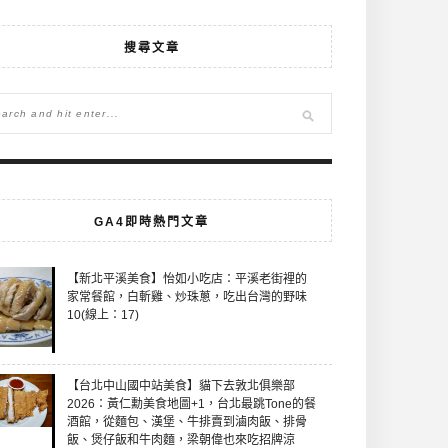
搜尋文章
GA4即時熱門文章
【新北平溪美食】怡如小吃店：平溪老街裡的
家常餐館，白斬雞、炒珠蔥，吃出台灣的野味
10(線上：17)
【台北中山國中站美食】貓下去敦北俱樂部
2026：黃仁勳美食地圖+1，台北最跳Tone的餐
酒館，從麵包、漢堡、牛排賣到滷肉飯、排骨
飯、煲仔飯和牛肉麵，梁朝偉也來吃招牌涼