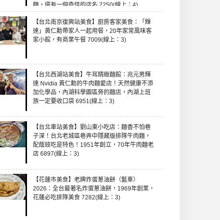
麵，還有一個奇怪的店名 7250(線上：4)
【台北南京復興站美食】廚房客家美食：「輝
達」黃仁勳帶家人一起用餐，20年家常風味客
家小館，有商業午餐 7009(線上：3)
【台北西湖站美食】牛耳精緻麵館：兆元男輝
達 Nvidia 黃仁勳的牛肉麵愛店！天然健康不添
加化學品，內湖科學園區旁的麵店，內湖上班
族一定要收口袋 6951(線上：3)
【台北車站美食】劉山東小吃店：麵香不怕巷
子深！台北老城區巷弄中隱藏版排隊牛肉麵，
配蔭豉吃是特色！1951年創立，70年牛肉麵老
店 6897(線上：3)
【花蓮市美食】老牌炸蛋蔥油餅（藍車）
2026：全台最著名炸蛋蔥油餅，1969年創業，
花蓮必吃排隊美食 7282(線上：3)