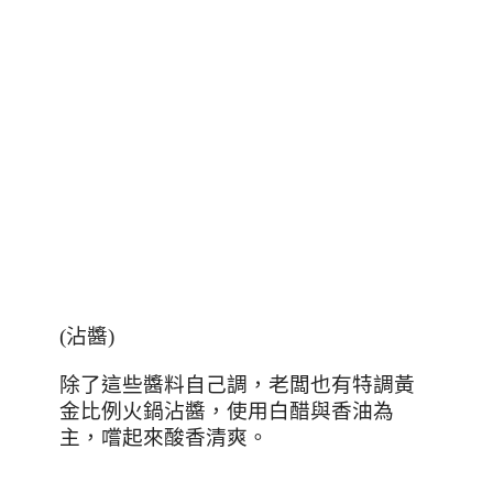
(
沾醬
)
除了這些醬料自己調，老闆也有特調黃
金比例火鍋沾醬，使用白醋與香油為
主，嚐起來酸香清爽。