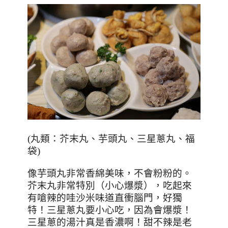
(
丸類：芥末丸
、
芋頭丸
、
三星蔥丸
、
福
袋
)
像芋頭丸非常香綿美味，不會粉粉的。
芥末丸非常特別（小心爆漿），吃起來
有嗆辣的哇沙米味道直衝腦門，好獨
特！三星蔥丸要小心吃，因為會爆漿！
三星蔥的湯汁真是香濃啊！甜不辣是老