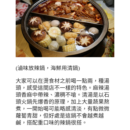
(
滷味放辣鍋，海鮮用清鍋
)
大家可以在燙食材之前喝一點兩，種湯
頭，感受這間店不一樣的特色。麻辣湯
頭香麻中帶辣、濃稠不嗆。清湯是以石
頭火鍋先爆香的原理，加上大量蔬果熬
煮，一開始喝可能略感清淡，有點微微
蘿蔔青甜，但好處是這鍋不會越煮越
鹹，搭配重口味的辣鍋很搭。