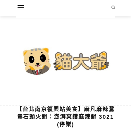
【台北南京復興站美食】麻凡麻辣鴛
鴦石頭火鍋：澎湃爽讚麻辣鍋 3021
(停業)