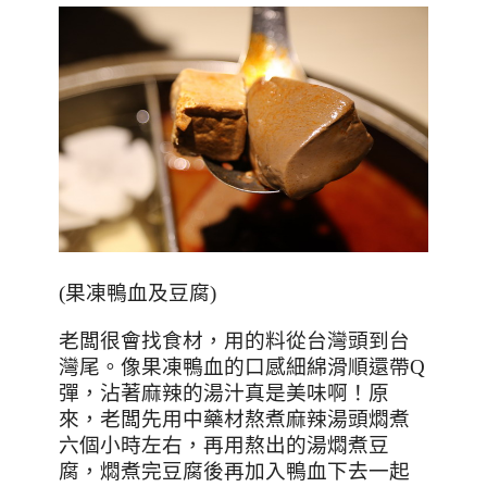
(
果凍鴨血及豆腐
)
老闆很會找食材，用的料從台灣頭到台
灣尾。像果凍鴨血的口感細綿滑順還帶
Q
彈，沾著麻辣的湯汁真是美味啊！原
來，老闆
先用中藥材熬煮麻辣湯頭燜煮
六個小時左右，再用熬出的湯燜煮豆
腐，燜煮完豆腐後再加入鴨血下去一起