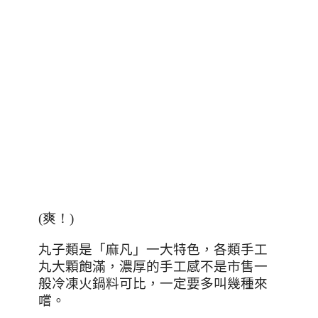
(爽！
)
丸子類是「麻凡」一大特色，各類手工
丸大顆飽滿，濃厚的手工感不是市售一
般冷凍火鍋料可比，一定要多叫幾種來
嚐。