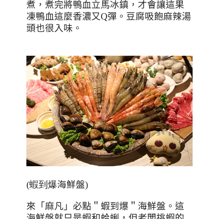
煮，煮完將鴨血立馬冰鎮，才會讓這果
凍鴨血這麼香濃又Q彈。
豆腐吸飽麻辣湯
頭也很入味。
(蝦到爆
海鮮盤
)
來「麻凡」必點＂蝦到爆＂海鮮盤。這
海鮮盤就只是蝦和蛤蜊，但老闆挑蝦的