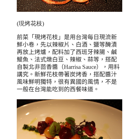
(現烤花枝)
前菜「現烤花枝」是用台灣每日現流新
鮮小卷，先以辣椒片、白酒、鹽等醃漬
再放上烤爐，配料加了西班牙辣腸、鹹
鯷魚、法式燉白豆、辣椒、蒜等，搭配
自製北非茴香醬（
Harrisa Sauce
），用料
講究。新鮮花枝帶著炭烤香，搭配醬汁
風味鮮明獨特，很有異國的風情，不是
一般在台灣能吃到的西餐味道。