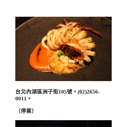
台北內湖區洲子街
105
號。
(02)2656-
0011
。
（停業）