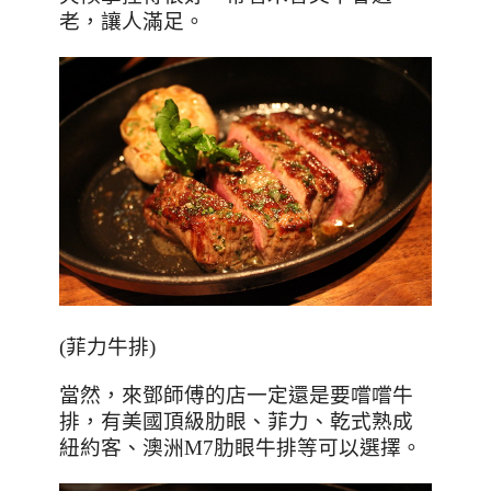
老，讓人滿足。
(菲力牛排)
當然，來鄧師傅的店一定還是要嚐嚐牛
排，有美國頂級肋眼、菲力、乾式熟成
紐約客、澳洲
M7
肋眼牛排等可以選擇。