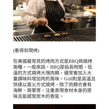
(看得到現烤)
在美國最常見的烤肉方式是
BBQ
與燒烤
兩種，一般來說，
BBQ
是指長時間、低
溫的方式燒烤大塊肉類，通常會加入大
量調味料增加肉的風味。
Grill
則是高溫且
快速以直火方式燒烤，除了肉類也會有
海鮮、蔬果等，注重表現食材本身的原
味且能感受炭木的香氣。