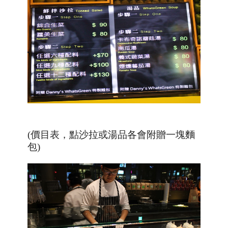
(價目表，點沙拉或湯品各會附贈一塊麵
包)