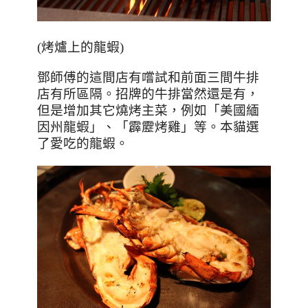
(烤爐上的龍蝦)
鄧師傅的這間店有嚐試和前面三間牛排
店有所區隔。招牌的牛排當然還是有，
但是增加其它燒烤主菜，例如「美國緬
因州龍蝦」、「霹靂烤雞」等。本貓選
了愛吃的龍蝦。