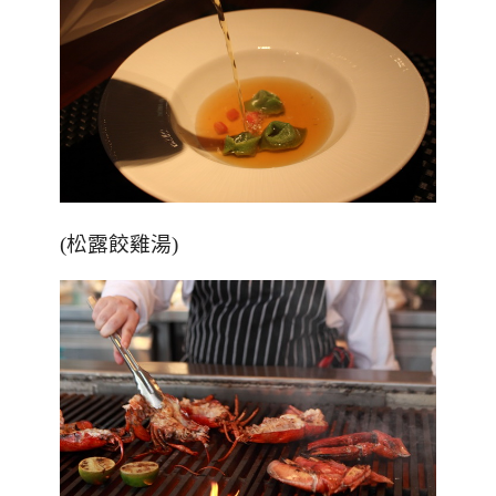
(松露餃雞湯)