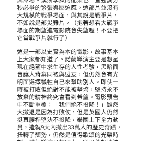
與冷場。漢斯季默的配樂也一直強調分
秒必爭的緊張與壓迫感。這部片並沒有
大規模的戰爭場面，與其說是戰爭片，
不如說是部災難片。（抱著想看大戰爭
場面的期望進電影院會失望喔！不要把
它當戰爭片就行了）
這是一部以史實為本的電影，故事基本
上大家都知道了。諾蘭導演主要是想呈
現在絕望中求生存的人性考驗，黑暗面
會讓人背棄同袍與盟友，但仍然會有光
明面選擇犧牲自己來幫助別人。即使一
時被打敗但絕對不能被擊垮，堅持永不
放棄的精神終究會看到希望。電影預告
中不斷重覆：「我們絕不投降！」雖然
大撤退是因為打敗仗，但是英國人仍然
挺直腰桿堅決不投降，舉國上下全力動
員，造就
9
天內撤出
33
萬人的歷史奇蹟，
扭轉了頹勢，仍然是值得歌頌的光榮時