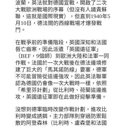
波蘭，英法就對德國宣戰，開啟了二次
大戰歐洲戰場的序幕（但沒有人譴責蘇
聯，這就是國際現實），但直到
1940
年
5
月
10
日，德法間的西線戰場才爆發戰
鬥。
在戰爭前的準備階段，英國深知和法國
唇亡齒寒，因此派遣「英國遠征軍」
（
BEF
，
9
個師）到歐洲大陸和法軍一同
作戰。法國於一次大戰後在德法邊境修
建了巨大的「馬其諾防線」要塞，德軍
不可能冒險從這邊強攻，因此英法聯軍
認為德國仍會像一次大戰時一樣，依照
「希里芬計劃」從比利時、荷蘭這邊進
攻，英國遠征軍即在此做好迎擊準備。
沒想到德軍臨時改變作戰計劃，進攻比
利時變成誘餌，主力部隊則穿過防禦鬆
散的阿登森林（比利時、盧森堡和法國