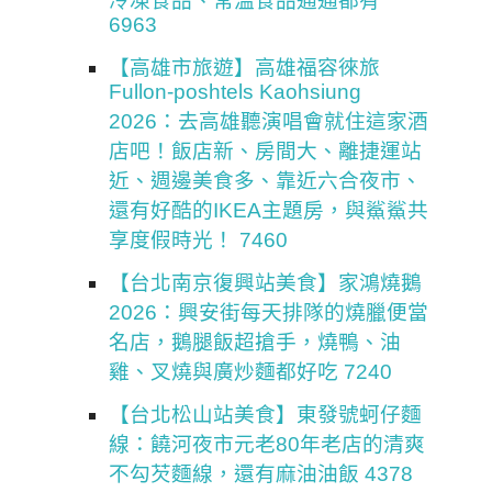
冷凍食品、常溫食品通通都有
6963
【高雄市旅遊】高雄福容徠旅
Fullon-poshtels Kaohsiung
2026：去高雄聽演唱會就住這家酒
店吧！飯店新、房間大、離捷運站
近、週邊美食多、靠近六合夜市、
還有好酷的IKEA主題房，與鯊鯊共
享度假時光！ 7460
【台北南京復興站美食】家鴻燒鵝
2026：興安街每天排隊的燒臘便當
名店，鵝腿飯超搶手，燒鴨、油
雞、叉燒與廣炒麵都好吃 7240
【台北松山站美食】東發號蚵仔麵
線：饒河夜市元老80年老店的清爽
不勾芡麵線，還有麻油油飯 4378