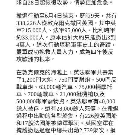
隊自
28
日起恢復攻勢，情勢更加危急。
撤退行動至
6
月
4
日結束，歷時9天，共有
338,226
人從敦克爾克撤回英國，其中英
軍
215,000
人、法軍
95,000
人、比利時軍
約
33,000
人。原本估計大約只能撤出3到
4萬人，這次行動堪稱軍事史上的奇蹟，
盟軍成功挽救大量人力，成為四年後反
攻歐洲的根本。
在敦克爾克的海灘上，英法聯軍共丟棄
了
1,200
門大炮、
750
門高射炮、
500
門反
戰車炮、
63,000
輛汽車、
75,000
輛摩托
車、
700
輛戰車、
21,000
挺機槍以及
500,000
噸軍需物資。英法聯軍有
40,000
餘人被俘，還有
28,000
餘人死傷。在撤退
過程中出動的各型船隻，有
226
艘英國船
和
17
艘法國船被德軍擊沉。英國空軍在
掩護撤退過程中總共出動
2,739
架次，損