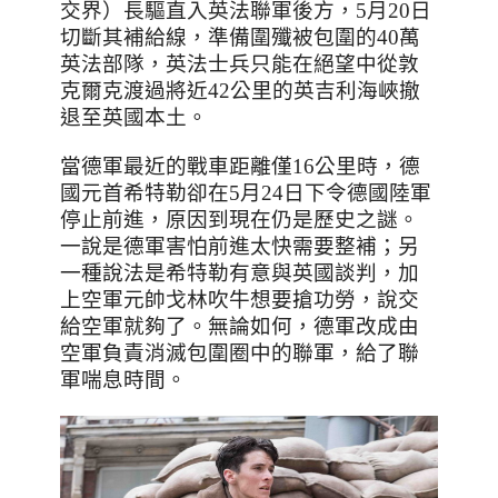
交界）長驅直入英法聯軍後方，
5
月
20
日
切斷其補給線，準備圍殲被包圍的
40
萬
英法部隊，英法士兵只能在絕望中從敦
克爾克渡過將近42公里的英吉利海峽撤
退至英國本土。
當德軍最近的戰車距離僅
16
公里時，德
國元首希特勒卻在
5
月
24
日下令德國陸軍
停止前進，原因到現在仍是歷史之謎。
一說是德軍害怕前進太快需要整補；另
一種說法是希特勒有意與英國談判，加
上空軍元帥戈林吹牛想要搶功勞，說交
給空軍就夠了。無論如何，德軍改成由
空軍負責消滅包圍圈中的聯軍，給了聯
軍喘息時間。