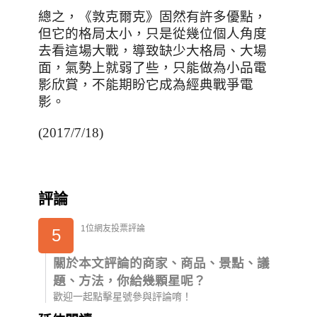
總之，
《敦克爾克》固然有許多優點，
但它的格局太小，只是從幾位個人角度
去看這場大戰，導致缺少大格局、大場
面，氣勢上就弱了些，只能做為小品電
影欣賞，不能期盼它成為經典戰爭電
影。
(2017/7/18)
評論
1位網友投票評論
5
關於本文評論的商家、商品、景點、議
題、方法，你給幾顆星呢？
歡迎一起點擊星號參與評論唷！