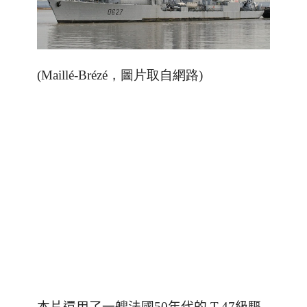
(
Maillé-Brézé，圖片取自網路
)
本片還用了一艘法國
50
年代的
T-47
級驅