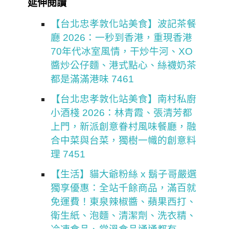
延伸閱讀
【台北忠孝敦化站美食】波記茶餐
廳 2026：一秒到香港，重現香港
70年代冰室風情，干炒牛河、XO
醬炒公仔麵、港式點心、絲襪奶茶
都是滿滿港味 7461
【台北忠孝敦化站美食】南村私廚
小酒棧 2026：林青霞、張清芳都
上門，新派創意眷村風味餐廳，融
合中菜與台菜，獨樹一幟的創意料
理 7451
【生活】貓大爺粉絲 x 鬍子哥嚴選
獨享優惠：全站千餘商品，滿百就
免運費！東泉辣椒醬、蘋果西打、
衛生紙、泡麵、清潔劑、洗衣精、