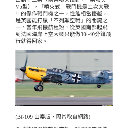
Vb
型）。「噴火式」戰鬥機是二次大戰
中的傑作戰鬥機之一，性能相當優越，
是英國能打贏「不列顛空戰」的關鍵之
一。當年飛機航程短，從英國南部起飛
到法國海岸上空大概只能做30~40分鐘飛
行就得回家。
(Bf-109 山寨版，照片取自網路)