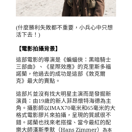
(什麼勝利失敗都不重要，小兵心中只想
活下去！)
【電影拍攝背景】
這部電影的導演是《蝙蝠俠：黑暗騎士
三部曲》、《星際效應》的克里斯多福
諾蘭，他過去的成功是這部《敦克爾
克》最大的賣點。
這部片並沒有找大明星主演而是發掘新
演員：由
19
歲的新人菲昂懷特海德為主
角。
攝影師以
IMAX70
毫米和
65
毫米的大
格式電影膠片來拍攝，呈現的質感很不
、當今最紅的配
錯。諾蘭也找來老搭擋
樂大師漢斯季默（
Hans Zimmer
）
為本