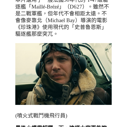
逐艦「
Maillé-Brézé
」（
D627
）。雖然不
是二戰軍艦，但年代不會相距太遠。不
會像麥靠北（
Michael Bay
）導演的電影
《珍珠港》使用現代的「史普魯恩斯」
驅逐艦那麼突兀。
(噴火式戰鬥機飛行員)