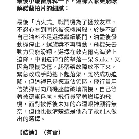
最後小爆雷解釋一下，這樣大家更能瞭
解諾蘭拍片的細膩：
最後「噴火式」戰鬥機為了拯救友軍，
不忍心看到同袍被德機屠殺，於是不顧
自己油料不足選擇繼續戰鬥，油盡後發
動機停止，螺旋槳不再轉動，飛機失去
動力只能滑翔，選擇在敦克爾克海灘上
迫降，中間還神奇的擊落一架 Stuka，又
因為飛機受傷，起落架故障放不下來，
緊急改成手動搖下起落架，雖然成功迫
降，但這裡已是德軍佔領區，飛行員用
信號彈射向飛機座艙破壞飛機，自己等
著被德軍俘虜。飛行員望著燃燒的飛
機，面對被俘後未知的命運眼神顯得無
奈，但他也很清楚這是他為了救別人做
出的選擇。
【結論】（有雷）