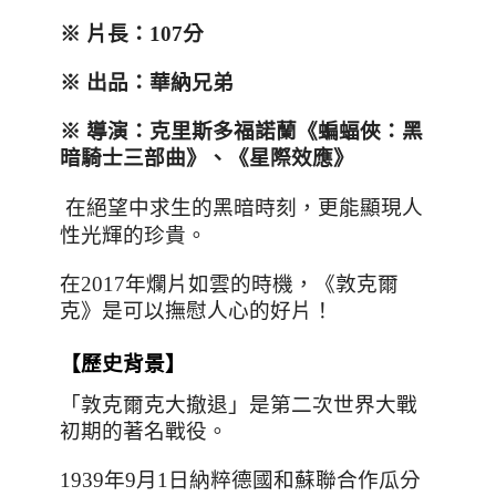
※ 片長：
107
分
※ 出品：華納兄弟
※ 導演：克里斯多福諾蘭
《蝙蝠俠：黑
暗騎士三部曲》、《星際效應》
在絕望中求生的黑暗時刻
，更能顯現人
性光輝的珍貴。
在
2017
年爛片如雲的時機，《敦克爾
克》是可以撫慰人心的好片！
【歷史背景】
「敦克爾克大撤退」是第二次世界大戰
初期的著名戰役。
1939
年
9
月
1
日納粹德國和蘇聯合作瓜分