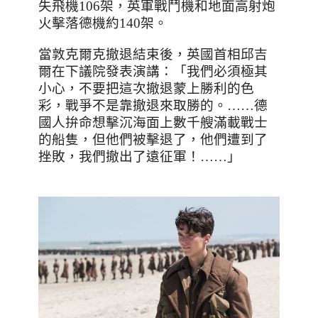
失飛機
106
架，英軍戰鬥機和地面高射炮
火擊落德機約
140
架。
當敦克爾克撤退結束後，英國首相邱吉
爾在下議院發表演講：「我們必須極其
小心，不要把這次撤退蒙上勝利的色
彩，戰爭不是靠撤退來取勝的。
……
德
國人拚命想擊沉海面上數千艘滿載戰士
的船隻，但他們被擊退了，他們遭到了
挫敗，我們撤出了遠征軍！
……
」