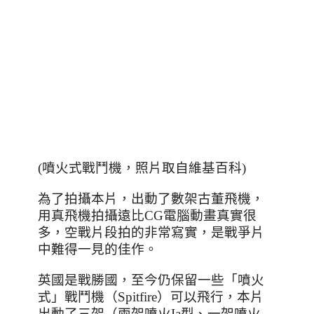
(噴火式戰鬥機，照片取自維基百科)
為了拍攝本片，出動了數架古董飛機，
用真飛機拍攝遠比
CG
電腦動畫真實很
多，空戰片段拍的非常寫實，是戰爭片
中難得一見的佳作。
英國是戰勝國，至今仍保留一些「噴火
式」戰鬥機（Spitfire）可以飛行，本片
出動了三架（兩架噴火
Ia
型、一架噴火