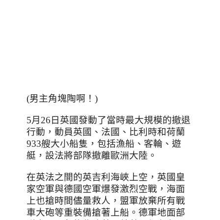
(男主角塊陶啊！)
5
月
26
日英國發動了當時最大規模的撤退
行動，動員英國、法國、比利時和荷蘭
933艘大小船隻，包括漁船、客輪、遊
艇，設法將部隊撤離歐洲大陸。
在英法之間的英吉利海峽上空，英國皇
家空軍與德國空軍爆發激烈空戰，海面
上也搶時間儘量救人，盟軍放棄所有戰
車大砲等重裝備搶著上船。德軍地面部