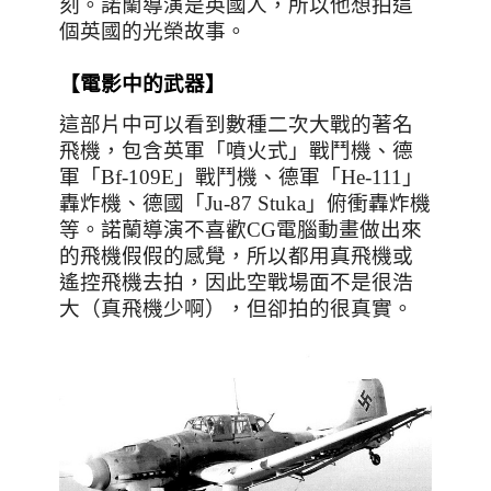
刻。諾蘭導演是英國人，所以他想拍這
個英國的光榮故事。
【電影中的武器】
這部片中可以看到數種二次大戰的著名
飛機，包含英軍「噴火式」戰鬥機、德
軍「
Bf-109E
」戰鬥機、德軍「
He-111
」
轟炸機、德國「
Ju-87 Stuka
」俯衝轟炸機
等。諾蘭導演不喜歡CG電腦動畫做出來
的飛機假假的感覺，所以都用真飛機或
遙控飛機去拍，因此空戰場面不是很浩
大（真飛機少啊），但卻拍的很真實。