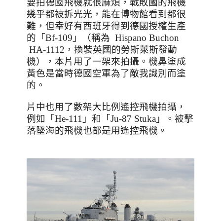
要拍德國飛機就很麻煩，戰敗國的飛機
幾乎都被拆光光，能在博物館看到都很
難，但幸好有西班牙得到德國授權生產
的「
Bf-109
」（稱為
Hispano Buchon
HA-1112
，換裝英國的勞斯萊斯發動
機），本片用了一架來拍攝。機鼻塗成
黃色是當時德國空軍為了敵我識別而塗
的。
片中也用了數架大比例遙控飛機拍攝，
例如「
He-111
」和
「
Ju-87 Stuka
」
。被擊
落墜海的飛機也都是用遙控飛機。