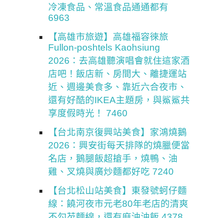
冷凍食品、常溫食品通通都有
6963
【高雄市旅遊】高雄福容徠旅
Fullon-poshtels Kaohsiung
2026：去高雄聽演唱會就住這家酒
店吧！飯店新、房間大、離捷運站
近、週邊美食多、靠近六合夜市、
還有好酷的IKEA主題房，與鯊鯊共
享度假時光！ 7460
【台北南京復興站美食】家鴻燒鵝
2026：興安街每天排隊的燒臘便當
名店，鵝腿飯超搶手，燒鴨、油
雞、叉燒與廣炒麵都好吃 7240
【台北松山站美食】東發號蚵仔麵
線：饒河夜市元老80年老店的清爽
不勾芡麵線，還有麻油油飯 4378