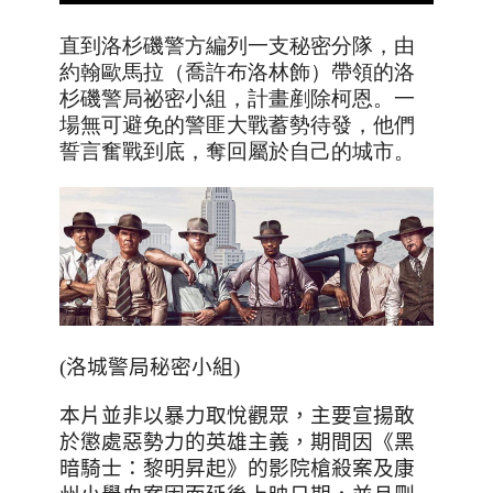
直到洛杉磯警方編列一支秘密分隊，由
約翰歐馬拉（喬許布洛林飾）帶領的洛
杉磯警局祕密小組，計畫剷除柯恩。一
場無可避免的警匪大戰蓄勢待發，他們
誓言奮戰到底，奪回屬於自己的城市。
(洛城警局秘密小組)
本片並非以暴力取悅觀眾，主要宣揚敢
於懲處惡勢力的英雄主義，期間因《黑
暗騎士：黎明昇起》的影院槍殺案及康