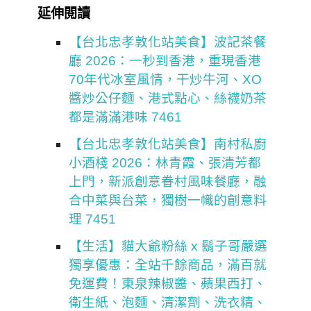
延伸閱讀
【台北忠孝敦化站美食】波記茶餐
廳 2026：一秒到香港，重現香港
70年代冰室風情，干炒牛河、XO
醬炒公仔麵、港式點心、絲襪奶茶
都是滿滿港味 7461
【台北忠孝敦化站美食】南村私廚
小酒棧 2026：林青霞、張清芳都
上門，新派創意眷村風味餐廳，融
合中菜與台菜，獨樹一幟的創意料
理 7451
【生活】貓大爺粉絲 x 鬍子哥嚴選
獨享優惠：全站千餘商品，滿百就
免運費！東泉辣椒醬、蘋果西打、
衛生紙、泡麵、清潔劑、洗衣精、