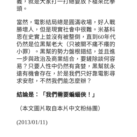
義，就是大家打一打總要放下槍來比拳
頭。
當然，電影結局總是圓滿收場，好人戰
勝壞人，但是現實社會中很難。米基科
恩在史實上並沒有被整倒，直到
60
年代
仍然是位黑幫老大（只被關不痛不癢的
小罪）。黑幫的勢力盤根錯結，並且進
一步與政治及商業結合，要鏟除談何容
易？只要人性中仍然有貪婪，黑幫就永
遠有機會存在，於是我們只好靠電影尋
求安慰，不然我們能怎麼辦？
結論是：「我們需要蝙蝠俠！」
（本文圖片取自本片中文粉絲團）
(2013/01/11)