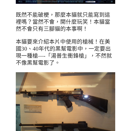
既然不能破梗，那麼本貓就只能寫到這
裡嗎？當然不會，開什麼玩笑！本貓當
然不會只有三腳貓的本事啊！
本貓要來介紹本片中使用的槍械！在美
國
30
、
40
年代的黑幫電影中，一定要出
現一種槍
—-
「湯普生衝鋒槍」，不然就
不像黑幫電影了。