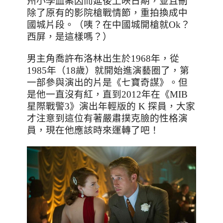
州小學血案因而延後上映日期，並且刪
除了原有的影院槍戰情節，重拍換成中
國城片段。（咦？在中國城開槍就
Ok
？
西屏，是這樣嗎？）
男主角喬許布洛林出生於
1968
年，從
1985
年（
18
歲）就開始進演藝圈了，第
一部參與演出的片是《七寶奇謀》。但
是他一直沒有紅，直到
2012
年在《
MIB
星際戰警
3
》演出年輕版的
K
探員，大家
才注意到這位有著嚴肅撲克臉的性格演
員，現在他應該時來運轉了吧！