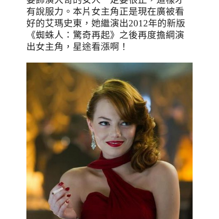
有說服力。本片女主角正是現在廣被看
好的艾瑪史東，她繼演出
2012
年的新版
《蜘蛛人：驚奇再起》之後再度擔綱演
出女主角，星途看漲啊！