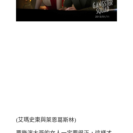
(
艾瑪史東與
萊恩葛斯林
)
要飾演大哥的女人一定要很正，這樣才