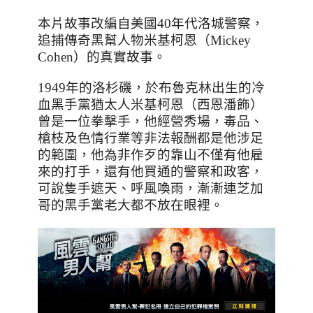
本片故事改編自美國
40
年代洛城警察，
追捕傳奇黑幫人物米基柯恩（
Mickey
Cohen
）的真實故事。
1949
年的洛杉磯，於布魯克林出生的冷
血黑手黨猶太人米基柯恩（西恩潘飾）
曾是一位拳擊手，他經營秀場，毒品、
槍枝及色情行業等非法報酬都是他涉足
的範圍，他為非作歹的靠山不僅有他雇
來的打手，還有他買通的警察和政客，
可說隻手遮天、呼風喚雨，漸漸連芝加
哥的黑手黨老大都不放在眼裡。