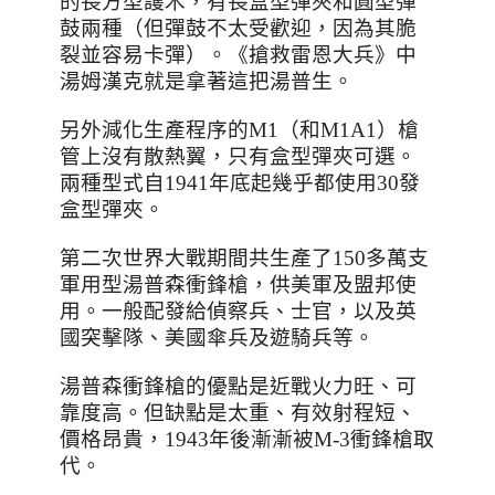
的長方型護木，有長盒型彈夾和圓型彈
鼓兩種（但彈鼓不太受歡迎，因為其脆
裂並容易卡彈）。
《搶救雷恩大兵》中
湯姆漢克就是拿著這把湯普生。
另外減化生產程序的
M1
（和
M1A1
）槍
管上沒有散熱翼，只有盒型彈夾可選。
兩種型式自
1941
年底起幾乎都使用
30
發
盒型彈夾。
第二次世界大戰期間共生產了
150
多萬支
軍用型湯普森衝鋒槍
，供美軍及盟邦使
用
。一般配發給偵察兵、士官
，
以及英
國突擊隊、美國傘兵及遊騎兵等。
湯普森衝鋒槍的優點是近戰火力旺
、
可
靠度高
。但
缺點是太重
、有效射程短、
價格昂貴，
1943
年後漸漸被
M-3
衝鋒槍取
代。