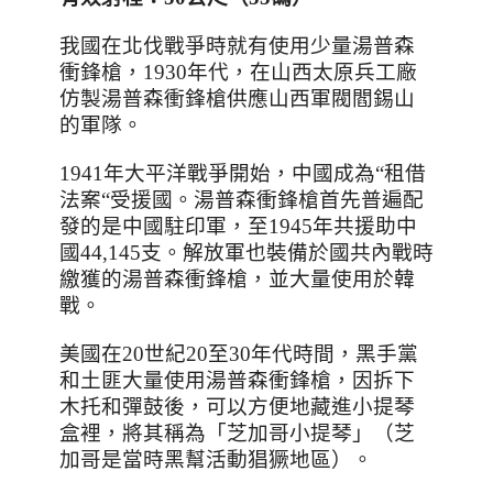
我國在北伐戰爭時就有使用少量湯普森
衝鋒槍，
1930
年代，在山西太原兵工廠
仿製湯普森衝鋒槍供應山西軍閥閻錫山
的軍隊。
1941
年大平洋戰爭開始，中國成為
“
租借
法案
“
受援國。湯普森衝鋒槍首先普遍配
發的是中國駐印軍，至
1945
年共援助中
國
44,145
支。解放軍也裝備於國共內戰時
繳獲的湯普森衝鋒槍，並大量使用於韓
戰
。
美國在
20
世紀
20
至
30
年代時間，黑手黨
和土匪大量使用湯普森衝鋒槍，因拆下
木托和彈鼓後，可以方便地藏進小提琴
盒裡，將其稱為「芝加哥小提琴」（芝
加哥是當時黑幫活動猖獗地區）。