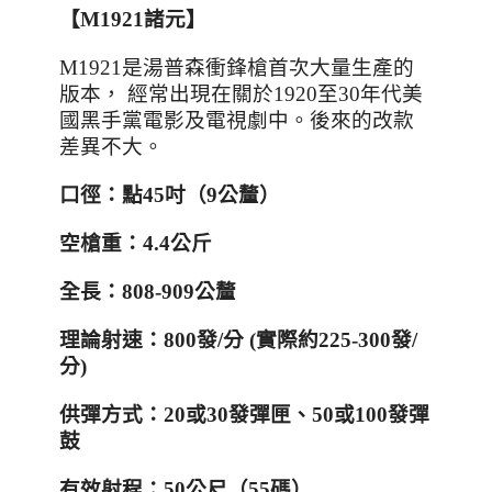
【
M1921
諸元】
M1921
是湯普森衝鋒槍首次大量生產的
版本， 經常出現在關於
1920
至
30
年代美
國黑手黨電影及電視劇中。後來的改款
差異不大。
口徑：點
45
吋（
9
公釐）
空槍重：
4.4
公斤
全長：
808-909
公釐
理論射速：
800
發
/
分
(
實際約
225-300
發
/
分
)
供彈方式：
20
或
30
發彈匣、
50
或
100
發彈
鼓
有效射程：
50
公尺（
55
碼）