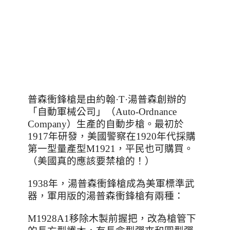
普森衝鋒槍是由約翰
·T·
湯普森創辦的
「
自動軍械公司
」
（
Auto-Ordnance
Company
）生產的自動步槍。最初於
1917
年研發
，
美國警察在
1920
年代採購
第一型量產型
M1921
，平民也可購買。
（美國真的應該要禁槍的！）
1938
年，湯普森衝鋒槍成為美軍標準武
器，軍用版的湯普森衝鋒槍有兩種：
M1928A1
移除木製前握把，改為槍管下