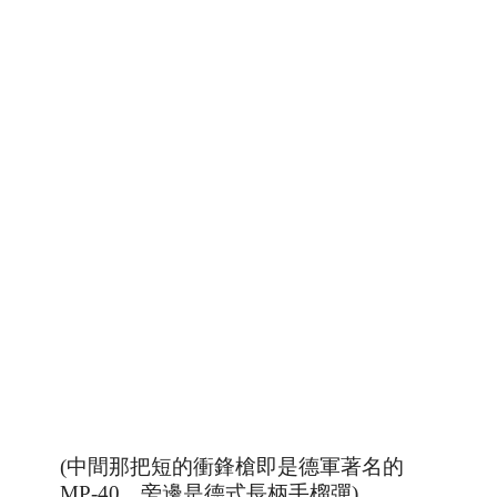
(中間那把短的衝鋒槍即是德軍著名的
MP-40，旁邊是德式長柄手榴彈)