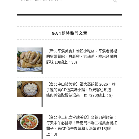
GA4即時熱門文章
【新北平溪美食】怡如小吃店：平溪老街裡
的家常餐館，白斬雞、炒珠蔥，吃出台灣的
野味 10(線上：38)
【台北中山站美食】福大蒸餃館 2026：巷
子裡的高CP值美味小館，觀光客也知道，
豬肉蒸餃配酸辣湯來一套 7330(線上：8)
【台北中正紀念堂站美食】合歡刀削麵館：
每天中午必排隊！新南門市場二樓美食街扛
霸子，高CP值牛肉麵和大滷麵 6718(線
上：8)