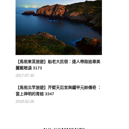
【馬祖東莒旅遊】船老大民宿：達人帶路追尋美
麗藍眼淚 3173
2017-07-30
【馬祖北竿旅遊】芹壁天后宮與鐵甲元帥傳奇 ：
當上神明的青蛙 3347
2018-02-26