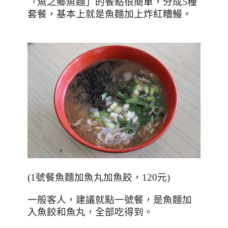
「魚之鄉魚麵」的餐點很簡單，分成
5
種
套餐，基本上就是魚麵加上炸紅糟鰻。
(1
號餐魚麵加魚丸加魚餃，
120
元
)
一般客人，建議就點一號餐，是魚麵加
入魚餃和魚丸，全部吃得到。