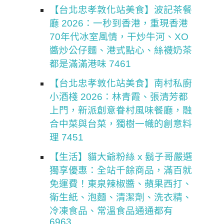
【台北忠孝敦化站美食】波記茶餐
廳 2026：一秒到香港，重現香港
70年代冰室風情，干炒牛河、XO
醬炒公仔麵、港式點心、絲襪奶茶
都是滿滿港味 7461
【台北忠孝敦化站美食】南村私廚
小酒棧 2026：林青霞、張清芳都
上門，新派創意眷村風味餐廳，融
合中菜與台菜，獨樹一幟的創意料
理 7451
【生活】貓大爺粉絲 x 鬍子哥嚴選
獨享優惠：全站千餘商品，滿百就
免運費！東泉辣椒醬、蘋果西打、
衛生紙、泡麵、清潔劑、洗衣精、
冷凍食品、常溫食品通通都有
6963