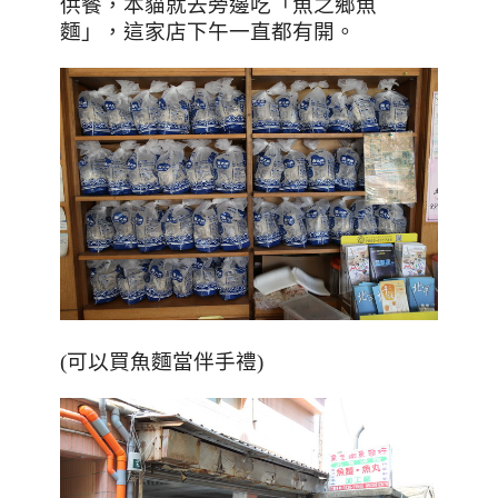
供餐，本貓就去旁邊吃「魚之鄉魚
麵」，這家店下午一直都有開。
(可以買魚麵當伴手禮)