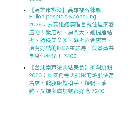
【高雄市旅遊】高雄福容徠旅
Fullon-poshtels Kaohsiung
2026：去高雄聽演唱會就住這家酒
店吧！飯店新、房間大、離捷運站
近、週邊美食多、靠近六合夜市、
還有好酷的IKEA主題房，與鯊鯊共
享度假時光！ 7460
【台北南京復興站美食】家鴻燒鵝
2026：興安街每天排隊的燒臘便當
名店，鵝腿飯超搶手，燒鴨、油
雞、叉燒與廣炒麵都好吃 7240