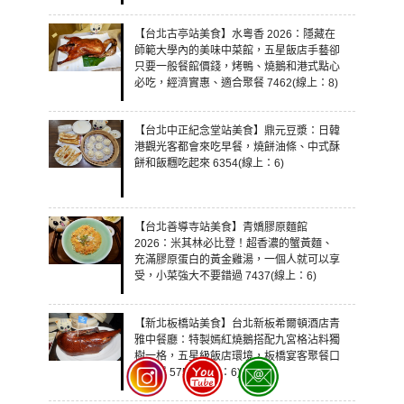
【台北古亭站美食】水粵香 2026：隱藏在
師範大學內的美味中菜館，五星飯店手藝卻
只要一般餐館價錢，烤鴨、燒鵝和港式點心
必吃，經濟實惠、適合聚餐 7462(線上：8)
【台北中正紀念堂站美食】鼎元豆漿：日韓
港觀光客都會來吃早餐，燒餅油條、中式酥
餅和飯糰吃起來 6354(線上：6)
【台北善導寺站美食】青嬌膠原麵館
2026：米其林必比登！超香濃的蟹黃麵、
充滿膠原蛋白的黃金雞湯，一個人就可以享
受，小菜強大不要錯過 7437(線上：6)
【新北板橋站美食】台北新板希爾頓酒店青
雅中餐廳：特製嫣紅燒鵝搭配九宮格沾料獨
樹一格，五星級飯店環境，板橋宴客聚餐口
袋名單 5753(線上：6)