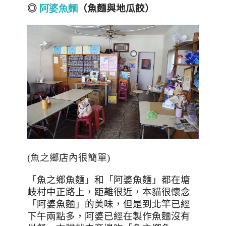
◎
阿
婆
魚
麵
（魚麵與地瓜餃）
(魚之鄉店內很簡單)
「魚之鄉魚麵」和「阿婆魚麵」都在塘
岐村中正路上，距離很近，本貓很懷念
「阿婆魚麵」的美味，但是到北竿已經
下午兩點多，阿婆已經在製作魚麵沒有