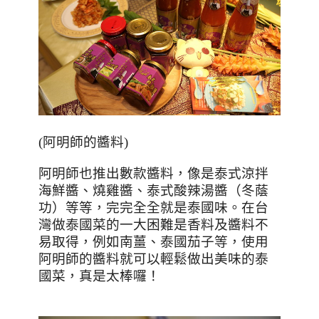
(
阿明師的醬料
)
阿明師也推出數款醬料，像是泰式涼拌
海鮮醬、燒雞醬、泰式酸辣湯醬（冬蔭
功）等等，完完全全就是泰國味。在台
灣做泰國菜的一大困難是香料及醬料不
易取得，例如南薑、泰國茄子等，使用
阿明師的醬料就可以輕鬆做出美味的泰
國菜，真是太棒囉！