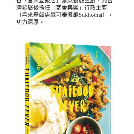
谷「喜來登飯店」泰菜餐廳主廚，到台
灣發展後擔任「寒舍集團」行政主廚
（喜來登飯店蘇可泰餐廳
Sukhothai
），
功力深厚。