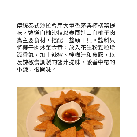
傳統泰式沙拉會用大量香茅與檸檬葉提
味，這道白柚沙拉以泰國進口白柚子肉
為主要食材，搭配一整顆干貝。醬料只
將椰子肉炒至金黃，放入花生粉顆粒增
添香氣，加上辣椒、檸檬汁和魚露，以
及辣椒膏調製的醬汁提味，酸香中帶的
小辣，很開味。