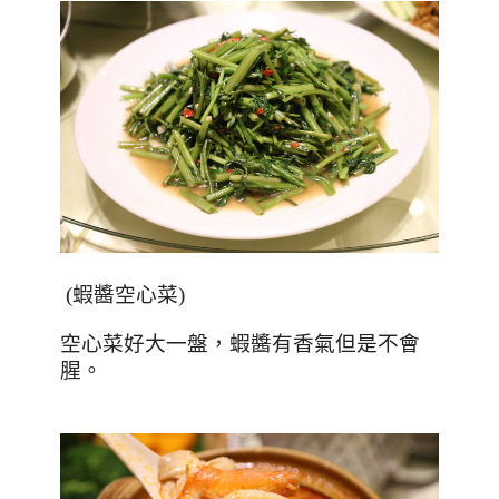
(
蝦醬空心菜
)
空心菜好大一盤，蝦醬有香氣但是不會
腥。