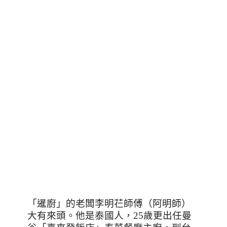
「暹廚」的老闆李明芢師傅（阿明師）
大有來頭。他是泰國人，
25
歲更出任曼