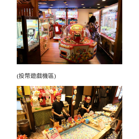
(投幣遊戲機區)