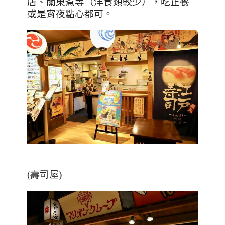
店、關東煮等（洋食類較少），吃正餐
或是宵夜點心都可。
(壽司屋)