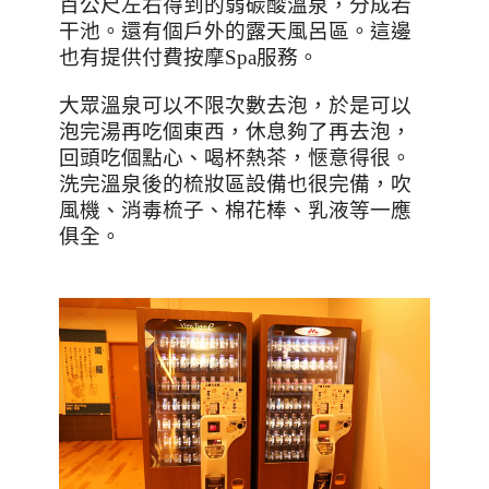
百公尺左右得到的弱碳酸溫泉，分成若
干池。還有個戶外的露天風呂區。這邊
也有提供付費按摩
Spa
服務。
大眾溫泉可以不限次數去泡，於是可以
泡完湯再吃個東西，休息夠了再去泡，
回頭吃個點心、喝杯熱茶，愜意得很。
洗完溫泉後的梳妝區設備也很完備，吹
風機、消毒梳子、棉花棒、乳液等一應
俱全。