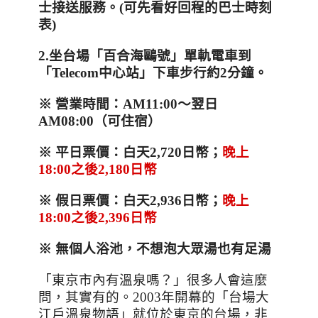
士接送服務。
(
可先看好回程的巴士時刻
表
)
2.
坐台場「百合海鷗號」單軌電車到
「
Telecom
中心站」下車步行約
2
分鐘。
※ 營業時間：
AM11:00
～翌日
AM08:00
（可住宿）
※ 平日票價：白天
2,720
日幣；
晚上
18:00
之後
2,180
日幣
※ 假日票價：白天
2,936
日幣；
晚上
18:00
之後
2,396
日幣
※ 無個人浴池，不想泡大眾湯也有足湯
「東京市內有溫泉嗎？」很多人會這麼
問，其實有的。
2003
年開幕的「台場大
江戶溫泉物語」就位於東京的台場，非