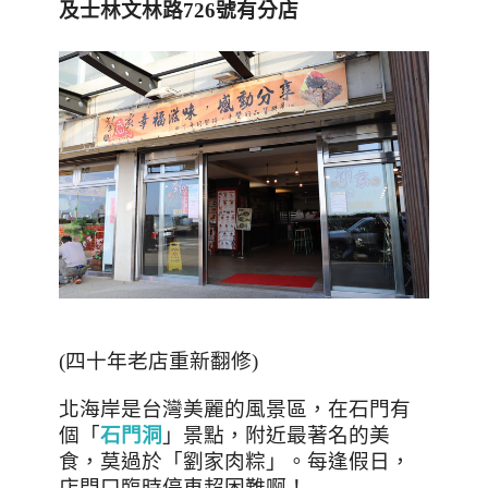
及士林文林路
726
號有分店
(四十年老店重新翻修)
北海岸是台灣美麗的風景區，在石門有
個「
石門洞
」景點，附近
最著名的美
食，莫過於「劉家肉粽」。每逢假日，
店門口臨時停車超困難啊！