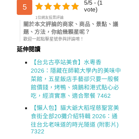
5/5 - (1
5
vote)
1位網友投票評論
關於本文評論的商家、商品、景點、議
題、方法，你給幾顆星呢？
歡迎一起點擊星號參與評論唷！
延伸閱讀
【台北古亭站美食】水粵香
2026：隱藏在師範大學內的美味中
菜館，五星飯店手藝卻只要一般餐
館價錢，烤鴨、燒鵝和港式點心必
吃，經濟實惠、適合聚餐 7462
【懶人包】貓大爺大稻埕慈聖宮美
食街全部20攤介紹特輯 2026：通
往台北老味道的時光隧道 (附影片)
7322