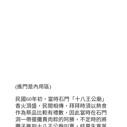
(進門是內用區)
民國
60
年初，當時石門「十八王公廟」
香火頂盛，民間相傳，拜拜時須以熱食
作為祭品比較有禮數，因此當時在石門
洞一帶擺攤賣肉粽的阿勝，不定時的將
攤子推到十八王公廟叫賣，結果生意蒸