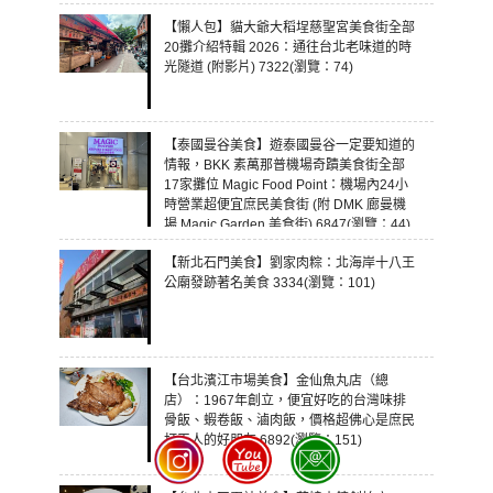
【懶人包】貓大爺大稻埕慈聖宮美食街全部
20攤介紹特輯 2026：通往台北老味道的時
光隧道 (附影片) 7322(瀏覽：74)
【泰國曼谷美食】遊泰國曼谷一定要知道的
情報，BKK 素萬那普機場奇蹟美食街全部
17家攤位 Magic Food Point：機場內24小
時營業超便宜庶民美食街 (附 DMK 廊曼機
場 Magic Garden 美食街) 6847(瀏覽：44)
【新北石門美食】劉家肉粽：北海岸十八王
公廟發跡著名美食 3334(瀏覽：101)
【台北濱江市場美食】金仙魚丸店（總
店）：1967年創立，便宜好吃的台灣味排
骨飯、蝦卷飯、滷肉飯，價格超佛心是庶民
打工人的好朋友 6892(瀏覽：151)