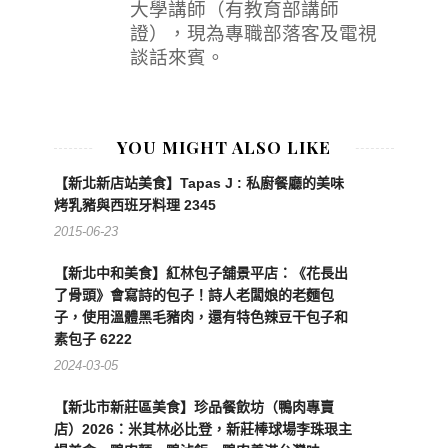
大學講師（有教育部講師
證），現為專職部落客及電視
談話來賓。
YOU MIGHT ALSO LIKE
【新北新店站美食】Tapas J : 私廚餐廳的美味
烤乳豬與西班牙料理 2345
2015-06-23
【新北中和美食】紅林包子舖景平店：《花長出
了骨頭》會寫詩的包子！詩人老闆娘的老麵包
子，使用溫體黑毛豬肉，還有特色辣豆干包子和
素包子 6222
2024-03-05
【新北市新莊區美食】珍品餐飲坊（鴨肉專賣
店）2026：米其林必比登，新莊棒球場李珠珢主