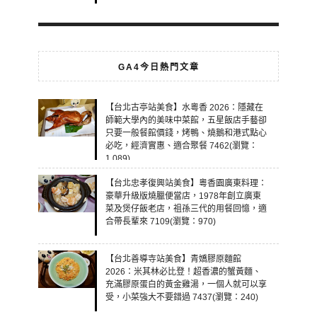
GA4今日熱門文章
【台北古亭站美食】水粵香 2026：隱藏在
師範大學內的美味中菜館，五星飯店手藝卻
只要一般餐館價錢，烤鴨、燒鵝和港式點心
必吃，經濟實惠、適合聚餐 7462(瀏覽：
1,089)
【台北忠孝復興站美食】粵香園廣東料理：
豪華升級版燒臘便當店，1978年創立廣東
菜及煲仔飯老店，祖孫三代的用餐回憶，適
合帶長輩來 7109(瀏覽：970)
【台北善導寺站美食】青嬌膠原麵館
2026：米其林必比登！超香濃的蟹黃麵、
充滿膠原蛋白的黃金雞湯，一個人就可以享
受，小菜強大不要錯過 7437(瀏覽：240)