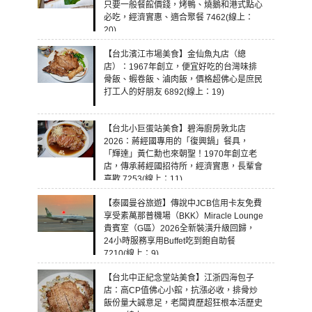
只要一般餐館價錢，烤鴨、燒鵝和港式點心
必吃，經濟實惠、適合聚餐 7462(線上：
20)
【台北濱江市場美食】金仙魚丸店（總
店）：1967年創立，便宜好吃的台灣味排
骨飯、蝦卷飯、滷肉飯，價格超佛心是庶民
打工人的好朋友 6892(線上：19)
【台北小巨蛋站美食】碧海廚房敦北店
2026：蔣經國專用的「復興鍋」餐具，
「輝達」黃仁勳也來朝聖！1970年創立老
店，傳承蔣經國招待所，經濟實惠，長輩會
喜歡 7253(線上：11)
【泰國曼谷旅遊】傳說中JCB信用卡友免費
享受素萬那普機場（BKK）Miracle Lounge
貴賓室（G區）2026全新裝潢升級回歸，
24小時服務享用Buffet吃到飽自助餐
7210(線上：9)
【台北中正紀念堂站美食】江浙四海包子
店：高CP值佛心小館，抗漲必收，排骨炒
飯份量大誠意足，老闆資歷超狂根本活歷史