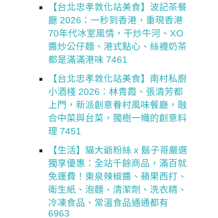
【台北忠孝敦化站美食】波記茶餐
廳 2026：一秒到香港，重現香港
70年代冰室風情，干炒牛河、XO
醬炒公仔麵、港式點心、絲襪奶茶
都是滿滿港味 7461
【台北忠孝敦化站美食】南村私廚
小酒棧 2026：林青霞、張清芳都
上門，新派創意眷村風味餐廳，融
合中菜與台菜，獨樹一幟的創意料
理 7451
【生活】貓大爺粉絲 x 鬍子哥嚴選
獨享優惠：全站千餘商品，滿百就
免運費！東泉辣椒醬、蘋果西打、
衛生紙、泡麵、清潔劑、洗衣精、
冷凍食品、常溫食品通通都有
6963