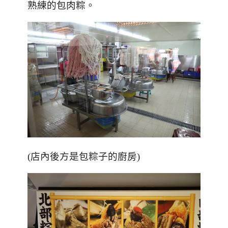
熟練的包肉粽。
(店內後方是包粽子的廚房)