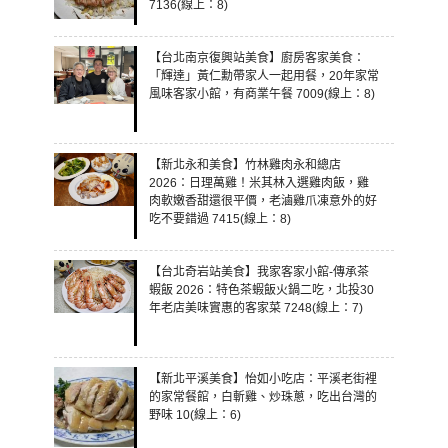
7136(線上：8)
【台北南京復興站美食】廚房客家美食：
「輝達」黃仁勳帶家人一起用餐，20年家常
風味客家小館，有商業午餐 7009(線上：8)
【新北永和美食】竹林雞肉永和總店
2026：日理萬雞！米其林入選雞肉飯，雞
肉軟嫩香甜還很平價，老滷雞爪凍意外的好
吃不要錯過 7415(線上：8)
【台北奇岩站美食】我家客家小館-傳承茶
蝦飯 2026：特色茶蝦飯火鍋二吃，北投30
年老店美味實惠的客家菜 7248(線上：7)
【新北平溪美食】怡如小吃店：平溪老街裡
的家常餐館，白斬雞、炒珠蔥，吃出台灣的
野味 10(線上：6)