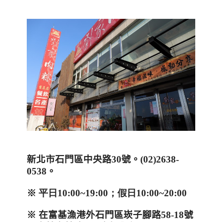
新北市石門區中央路
30
號。
(02)2638-
0538
。
※ 平日
10:00~19:00
；假日
10:00~20:00
※ 在富基漁港外石門區崁子腳路
58-18
號