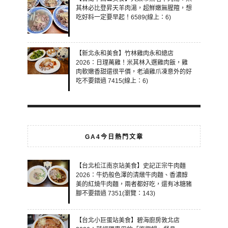
其林必比登昇天羊肉湯，超鮮嫩無腥羶，想
吃好料一定要早起！6589(線上：6)
【新北永和美食】竹林雞肉永和總店
2026：日理萬雞！米其林入選雞肉飯，雞
肉軟嫩香甜還很平價，老滷雞爪凍意外的好
吃不要錯過 7415(線上：6)
GA4今日熱門文章
【台北松江南京站美食】史記正宗牛肉麵
2026：牛奶般色澤的清燉牛肉麵、香濃醇
美的紅燒牛肉麵，兩者都好吃，還有冰糖豬
腳不要錯過 7351(瀏覽：143)
【台北小巨蛋站美食】碧海廚房敦北店