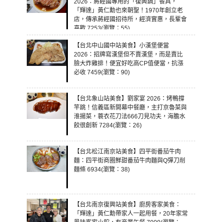
2026：蔣經國專用的「復興鍋」餐具，
「輝達」黃仁勳也來朝聖！1970年創立老
店，傳承蔣經國招待所，經濟實惠，長輩會
喜歡 7253(瀏覽：55)
【台北中山國中站美食】小漢堡便當
2026：招牌寫漢堡但不賣漢堡，而是賣比
臉大炸雞排！便宜好吃高CP值便當，抗漲
必收 7459(瀏覽：90)
【台北象山站美食】劉家宴 2026：烤鴨撐
竿跳！信義區新開幕中餐廳，主打京魯菜與
淮揚菜，蓑衣花刀法666刀見功夫，海膽水
餃很創新 7284(瀏覽：26)
【台北松江南京站美食】四平街番茄牛肉
麵：四平街商圈鮮甜番茄牛肉麵與Q彈刀削
麵條 6934(瀏覽：38)
【台北南京復興站美食】廚房客家美食：
「輝達」黃仁勳帶家人一起用餐，20年家常