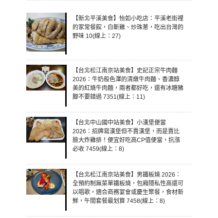
【新北平溪美食】怡如小吃店：平溪老街裡
的家常餐館，白斬雞、炒珠蔥，吃出台灣的
野味 10(線上：27)
【台北松江南京站美食】史記正宗牛肉麵
2026：牛奶般色澤的清燉牛肉麵、香濃醇
美的紅燒牛肉麵，兩者都好吃，還有冰糖豬
腳不要錯過 7351(線上：11)
【台北中山國中站美食】小漢堡便當
2026：招牌寫漢堡但不賣漢堡，而是賣比
臉大炸雞排！便宜好吃高CP值便當，抗漲
必收 7459(線上：8)
【台北松江南京站美食】男鐵板燒 2026：
全預約制無菜單鐵板燒，包廂隱私性高還可
以唱歌，適合商務宴會或慶生聚餐，食材新
鮮，午間套餐最划算 7458(線上：8)