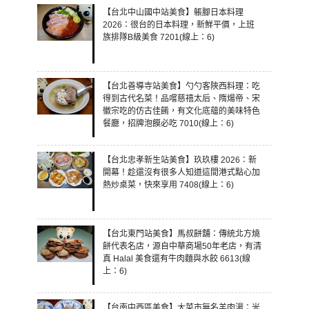
【台北中山國中站美食】躼腳日本料理
2026：很台的日本料理，新鮮平價，上班
族排隊B級美食 7201(線上：6)
【台北善導寺站美食】勺勺客陜西料理：吃
得到古代名菜！品嚐慈禧太后、隋煬帝、宋
徽宗吃的仿古佳餚，有文化底蘊的美味特色
餐廳，招牌泡饃必吃 7010(線上：6)
【台北忠孝新生站美食】玖玖樓 2026：新
開幕！趁還沒有很多人知道這間港式點心加
熱炒桌菜，快來享用 7408(線上：6)
【台北東門站美食】馬叔餅舖：傳統北方燒
餅代表名店，源自中華商場50年老店，有清
真 Halal 美食還有牛肉麵與水餃 6613(線
上：6)
【台南中西區美食】大菜市無名羊肉湯：米