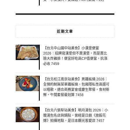
近期文章
【台北中山國中站美食】小漢堡便當
2026：招牌寫漢堡但不賣漢堡，而是賣比
臉大炸雞排！便宜好吃高CP值便當，抗漲
必收 7459
【台北松江南京站美食】男鐵板燒 2026：
全預約制無菜單鐵板燒，包廂隱私性高還可
以唱歌，適合商務宴會或慶生聚餐，食材新
鮮，午間套餐最划算 7458
【台北六張犁站美食】明月湯包 2026：小
籠湯包名店與鍋貼，曾經是日劇《旅館花
嫁》拍攝地點，是日本觀光客愛店 7457