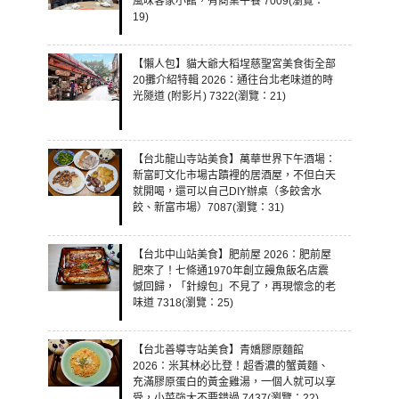
風味客家小館，有商業午餐 7009(瀏覽：
19)
【懶人包】貓大爺大稻埕慈聖宮美食街全部
20攤介紹特輯 2026：通往台北老味道的時
光隧道 (附影片) 7322(瀏覽：21)
【台北龍山寺站美食】萬華世界下午酒場：
新富町文化市場古蹟裡的居酒屋，不但白天
就開喝，還可以自己DIY辦桌（多餃舍水
餃、新富市場）7087(瀏覽：31)
【台北中山站美食】肥前屋 2026：肥前屋
肥來了！七條通1970年創立饅魚飯名店震
憾回歸，「針線包」不見了，再現懷念的老
味道 7318(瀏覽：25)
【台北善導寺站美食】青嬌膠原麵館
2026：米其林必比登！超香濃的蟹黃麵、
充滿膠原蛋白的黃金雞湯，一個人就可以享
受，小菜強大不要錯過 7437(瀏覽：22)