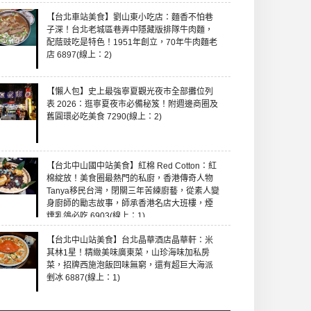
【台北車站美食】劉山東小吃店：麵香不怕巷
子深！台北老城區巷弄中隱藏版排隊牛肉麵，
配蔭豉吃是特色！1951年創立，70年牛肉麵老
店 6897(線上：2)
【懶人包】史上最強寧夏觀光夜市全部攤位列
表 2026：逛寧夏夜市必備秘笈！附週邊商圈及
舊圓環必吃美食 7290(線上：2)
【台北中山國中站美食】紅棉 Red Cotton：紅
棉綻放！美食圈最熱門的私廚，香港傳奇人物
Tanya移民台灣，閉關三年苦練廚藝，從素人變
身廚師的勵志故事，師承香港名店大班樓，煙
燻乳鴿必吃 6903(線上：1)
【台北中山站美食】台北晶華酒店晶華軒：米
其林1星！精緻美味廣東菜，山珍海味加私房
菜，招牌西施泡飯回味無窮，還有超巨大海派
剉冰 6887(線上：1)