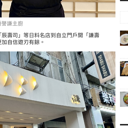
鍾謦謙主廚
「辰壽司」等日料名店到自立門戶開「謙壽
更加自信遊刃有餘。