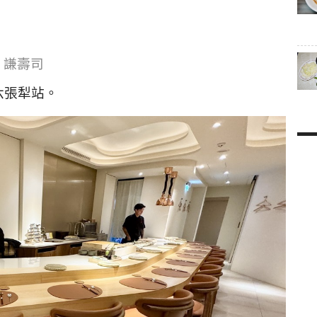
謙壽司
六張犁站。