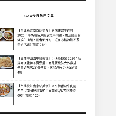
GA4今日熱門文章
【台北松江南京站美食】史記正宗牛肉麵
2026：牛奶般色澤的清燉牛肉麵、香濃醇美的
紅燒牛肉麵，兩者都好吃，還有冰糖豬腳不要
錯過 7351(瀏覽：64)
【台北中山國中站美食】小漢堡便當 2026：招
牌寫漢堡但不賣漢堡，而是賣比臉大炸雞排！
便宜好吃高CP值便當，抗漲必收 7459(瀏覽：
48)
【台北松江南京站美食】四平街番茄牛肉麵：
四平街商圈鮮甜番茄牛肉麵與Q彈刀削麵條
6934(瀏覽：20)