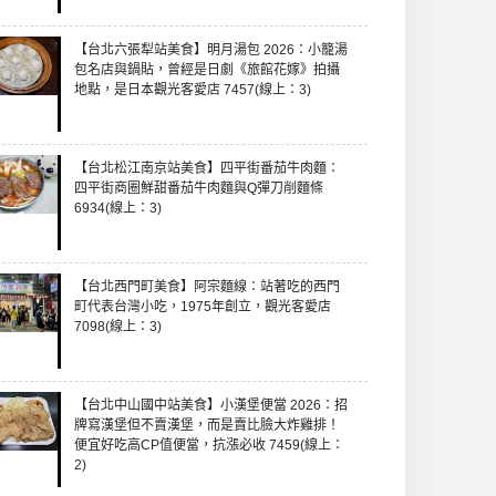
【台北六張犁站美食】明月湯包 2026：小籠湯
包名店與鍋貼，曾經是日劇《旅館花嫁》拍攝
地點，是日本觀光客愛店 7457(線上：3)
【台北松江南京站美食】四平街番茄牛肉麵：
四平街商圈鮮甜番茄牛肉麵與Q彈刀削麵條
6934(線上：3)
【台北西門町美食】阿宗麵線：站著吃的西門
町代表台灣小吃，1975年創立，觀光客愛店
7098(線上：3)
【台北中山國中站美食】小漢堡便當 2026：招
牌寫漢堡但不賣漢堡，而是賣比臉大炸雞排！
便宜好吃高CP值便當，抗漲必收 7459(線上：
2)