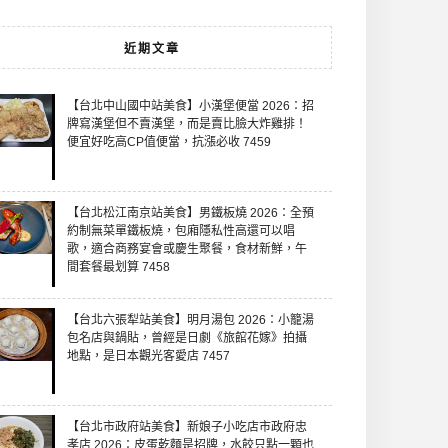
近期文章
【台北中山國中站美食】小漢堡便當 2026：招
牌寫漢堡但不賣漢堡，而是賣比臉大炸雞排！
便宜好吃高CP值便當，抗漲必收 7459
【台北松江南京站美食】男鐵板燒 2026：全預
約制無菜單鐵板燒，包廂隱私性高還可以唱
歌，適合商務宴會或慶生聚餐，食材新鮮，午
間套餐最划算 7458
【台北六張犁站美食】明月湯包 2026：小籠湯
包名店與鍋貼，曾經是日劇《旅館花嫁》拍攝
地點，是日本觀光客愛店 7457
【台北市政府站美食】新娘子小吃店市政府忠
孝店 2026：皮蛋乾麵是招牌，水餃只點一顆也