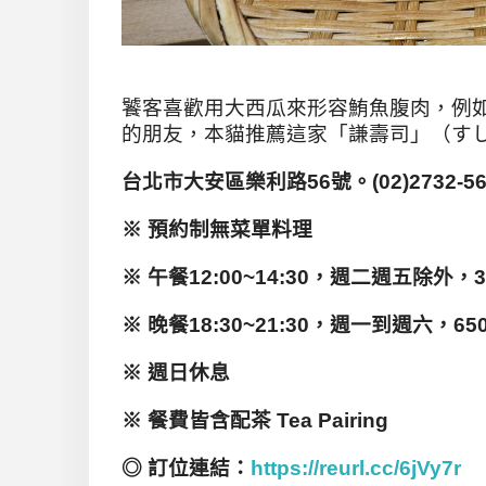
饕客喜歡用大西瓜來形容鮪魚腹肉，例如
的朋友，本貓推薦這家「謙壽司」（すし謙，S
台北市大安區樂利路56
號。(02)2732-5
※
預約制無菜單料理
※
午餐12:00~14:30
，週二週五除外，380
※
晚餐18:30~21:30
，週一到週六，6500
※
週日休息
※
餐費皆含配茶 Tea Pairing
◎
訂位連結：
https://reurl.cc/6jVy7r