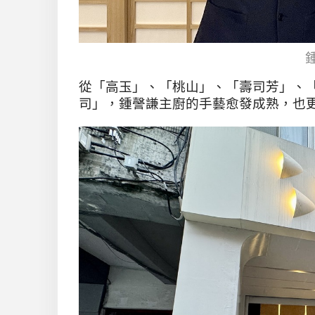
從「高玉」、「桃山」、「壽司芳」、
司」，鍾謦謙主廚的手藝愈發成熟，也