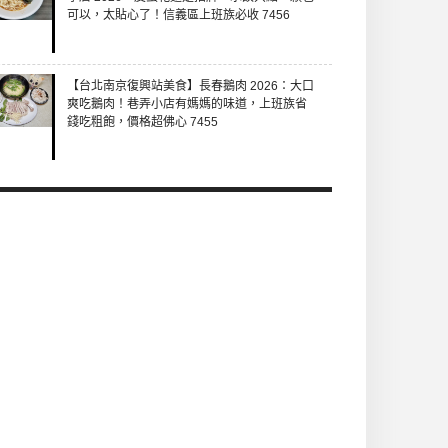
可以，太貼心了！信義區上班族必收 7456
【台北南京復興站美食】長春鵝肉 2026：大口
爽吃鵝肉！巷弄小店有媽媽的味道，上班族省
錢吃粗飽，價格超佛心 7455