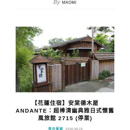
By
MAOMI
【花蓮住宿】安棠德木屋
ANDANTE：超棒清幽典雅日式懷舊
風旅館 2715 (停業)
懷念餐廳
2016-05-22