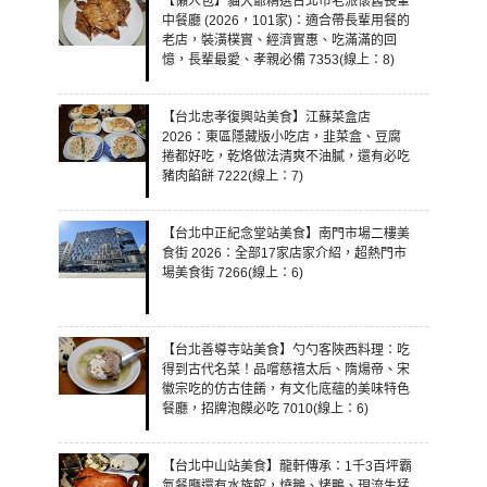
【懶人包】貓大爺精選台北市老派懷舊長輩
中餐廳 (2026，101家)：適合帶長輩用餐的
老店，裝潢樸實、經濟實惠、吃滿滿的回
憶，長輩最愛、孝親必備 7353(線上：8)
【台北忠孝復興站美食】江蘇菜盒店
2026：東區隱藏版小吃店，韭菜盒、豆腐
捲都好吃，乾烙做法清爽不油膩，還有必吃
豬肉餡餅 7222(線上：7)
【台北中正紀念堂站美食】南門市場二樓美
食街 2026：全部17家店家介紹，超熱門市
場美食街 7266(線上：6)
【台北善導寺站美食】勺勺客陜西料理：吃
得到古代名菜！品嚐慈禧太后、隋煬帝、宋
徽宗吃的仿古佳餚，有文化底蘊的美味特色
餐廳，招牌泡饃必吃 7010(線上：6)
【台北中山站美食】龍軒傳承：1千3百坪霸
氣餐廳還有水族館，燒鵝、烤鴨、現流生猛