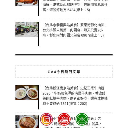
海鮮、港式點心都吃得到，包廂用餐私密性
高，聚餐好地方 6434(線上：5)
【台北忠孝復興站美食】安東街彰化肉圓：
台北排隊人氣第一肉圓店，每天只賣2小
時，彰化阿財肉圓兄弟店 6967(線上：5)
GA4今日熱門文章
【台北松江南京站美食】史記正宗牛肉麵
2026：牛奶般色澤的清燉牛肉麵、香濃醇
美的紅燒牛肉麵，兩者都好吃，還有冰糖豬
腳不要錯過 7351(瀏覽：202)
【台北小巨蛋站美食】碧海廚房敦北店
2026：蔣經國專用的「復興鍋」餐具，