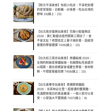
【新北平溪美食】怡如小吃店：平溪老街裡
的家常餐館，白斬雞、炒珠蔥，吃出台灣的
野味 10(線上：23)
【台北南京復興站美食】花娘小館復興店
2026：黃仁勳愛店居然開第三間店了，會
不會太扯？老闆肯定上輩子燒好香，是經濟
實惠的聚餐選擇 7436(線上：10)
【台北松江南京站美食】男鐵板燒 2026：
全預約制無菜單鐵板燒，包廂隱私性高還可
以唱歌，適合商務宴會或慶生聚餐，食材新
鮮，午間套餐最划算 7458(線上：10)
【台北善導寺站美食】青嬌膠原麵館
2026：米其林必比登！超香濃的蟹黃麵、
充滿膠原蛋白的黃金雞湯，一個人就可以享
受，小菜強大不要錯過 7437(線上：9)