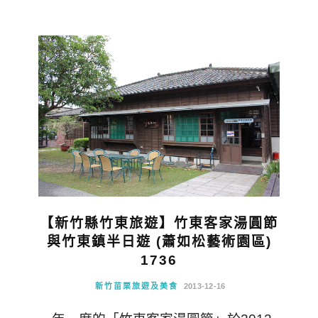
【新竹縣竹東旅遊】竹東客家湯圓節
與竹東鎮半日遊 (蕭如松藝術園區)
1736
新竹苗栗旅遊及美食
2013-12-16