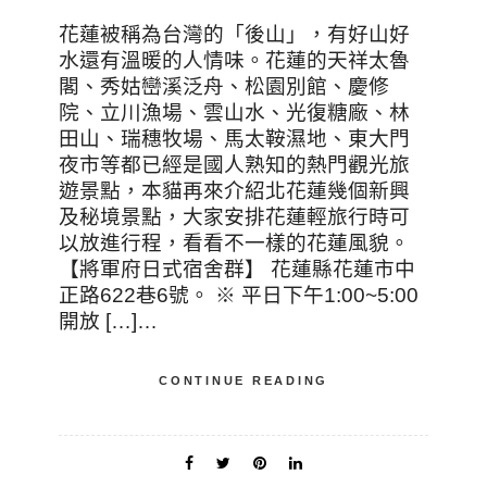
花蓮被稱為台灣的「後山」，有好山好
水還有溫暖的人情味。花蓮的天祥太魯
閣、秀姑巒溪泛舟、松園別館、慶修
院、立川漁場、雲山水、光復糖廠、林
田山、瑞穗牧場、馬太鞍濕地、東大門
夜市等都已經是國人熟知的熱門觀光旅
遊景點，本貓再來介紹北花蓮幾個新興
及秘境景點，大家安排花蓮輕旅行時可
以放進行程，看看不一樣的花蓮風貌。
【將軍府日式宿舍群】 花蓮縣花蓮市中
正路622巷6號。 ※ 平日下午1:00~5:00
開放 […]…
CONTINUE READING