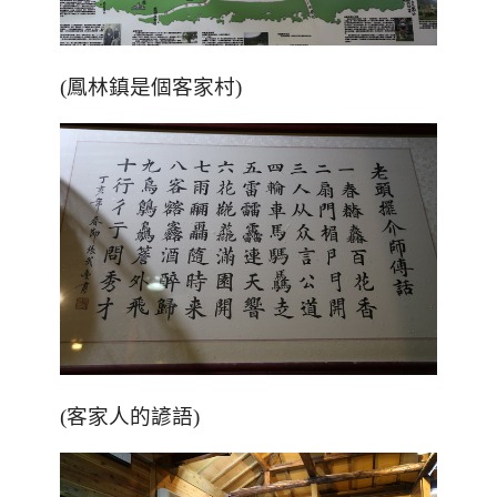
(鳳林鎮是個客家村)
(客家人的諺語)