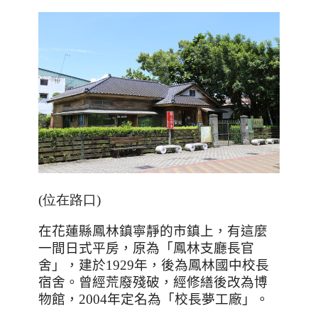
(位在路口)
在花蓮縣鳳林鎮寧靜的市鎮上，有這麼
一間日式平房，原為「鳳林支廳長官
舍」，建於
1929
年，後為鳳林國中校長
宿舍。曾經荒廢殘破，經修繕後改為博
物館，
2004
年定名為「校長夢工廠」。