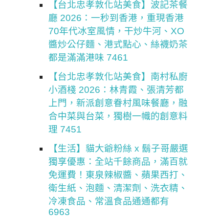
【台北忠孝敦化站美食】波記茶餐
廳 2026：一秒到香港，重現香港
70年代冰室風情，干炒牛河、XO
醬炒公仔麵、港式點心、絲襪奶茶
都是滿滿港味 7461
【台北忠孝敦化站美食】南村私廚
小酒棧 2026：林青霞、張清芳都
上門，新派創意眷村風味餐廳，融
合中菜與台菜，獨樹一幟的創意料
理 7451
【生活】貓大爺粉絲 x 鬍子哥嚴選
獨享優惠：全站千餘商品，滿百就
免運費！東泉辣椒醬、蘋果西打、
衛生紙、泡麵、清潔劑、洗衣精、
冷凍食品、常溫食品通通都有
6963