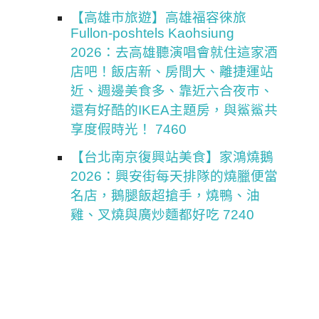
【高雄市旅遊】高雄福容徠旅
Fullon-poshtels Kaohsiung
2026：去高雄聽演唱會就住這家酒
店吧！飯店新、房間大、離捷運站
近、週邊美食多、靠近六合夜市、
還有好酷的IKEA主題房，與鯊鯊共
享度假時光！ 7460
【台北南京復興站美食】家鴻燒鵝
2026：興安街每天排隊的燒臘便當
名店，鵝腿飯超搶手，燒鴨、油
雞、叉燒與廣炒麵都好吃 7240