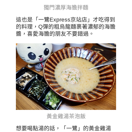
獨門濃厚海膽拌麵
這也是「一鷺Express京站店」才吃得到
的料理，Q彈的粗烏龍麵裹著濃郁的海膽
醬，喜愛海膽的朋友不要錯過。
黃金雞湯茶泡飯
想要喝點湯的話，「一鷺」的黃金雞湯