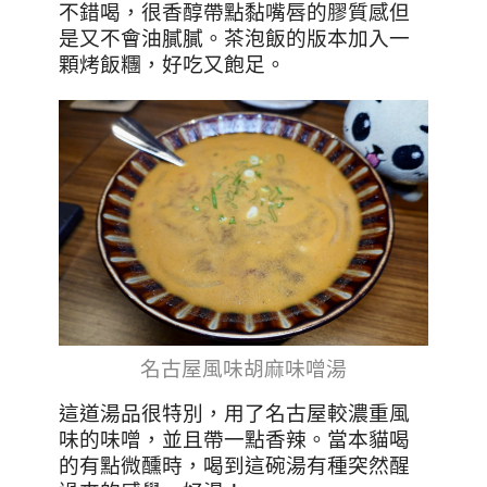
不錯喝，很香醇帶點黏嘴唇的膠質感但
是又不會油膩膩。茶泡飯的版本加入一
顆烤飯糰，好吃又飽足。
名古屋風味胡麻味噌湯
這道湯品很特別，用了名古屋較濃重風
味的味噌，並且帶一點香辣。當本貓喝
的有點微醺時，喝到這碗湯有種突然醒