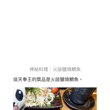
神秘料理：火燄鹽燒鯛魚
這天拳王的獎品是火燄鹽燒鯛魚。