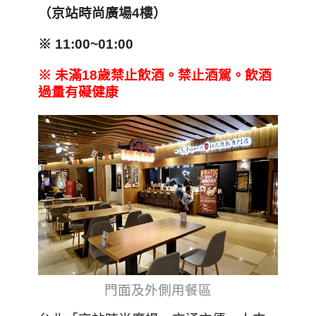
（京站時尚廣場4
樓）
※ 11:00~01:00
※
未滿18
歲禁止飲酒。禁止酒駕。飲酒
過量有礙健康
門面及外側用餐區