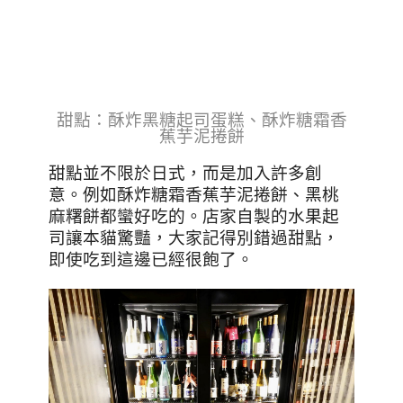
甜點：酥炸黑糖起司蛋糕、酥炸糖霜香
蕉芋泥捲餅
甜點並不限於日式，而是加入許多創
意。例如酥炸糖霜香蕉芋泥捲餅、黑桃
麻糬餅都蠻好吃的。店家自製的水果起
司讓本貓驚豔，大家記得別錯過甜點，
即使吃到這邊已經很飽了。