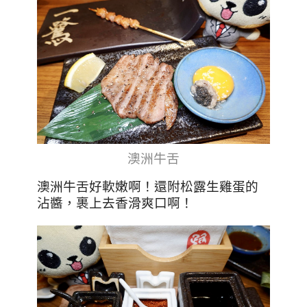
澳洲牛舌
澳洲牛舌好軟嫩啊！還附松露生雞蛋的
沾醬，裹上去香滑爽口啊！