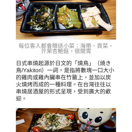
每位客人都會贈送小菜：海帶、貢菜、
芥茉杏鮑菇，很開胃
日式串燒起源於日文的「燒鳥」（焼き
鳥/Yakitori）一詞，是指將數塊一口大小
的雞肉或雞內臟串在竹籤上，並加以炭
火燒烤而成的一種料理。在台灣往往以
串燒居酒屋的形式呈現，受到廣大的歡
迎。