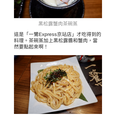
黑松露蟹肉茶碗蒸
這是「一鷺Express京站店」才吃得到的
料理。茶碗蒸加上黑松露醬和蟹肉，當
然要點起來啊！