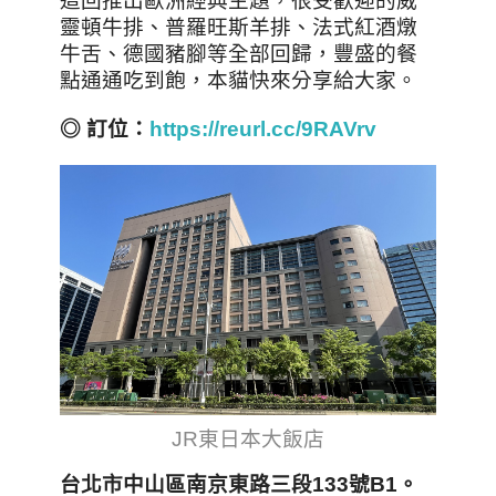
這回推出歐洲經典主題，很受歡迎的威
靈頓牛排、普羅旺斯羊排、法式紅酒燉
牛舌、德國豬腳等全部回歸，
豐盛的餐
點通通吃到飽，本貓快來分享給大家。
◎ 訂位：
https://reurl.cc/9RAVrv
JR東日本大飯店
台北市中山區南京東路三段133號B1。