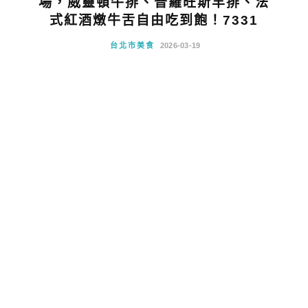
場，威靈頓牛排、普羅旺斯羊排、法
式紅酒燉牛舌自由吃到飽！7331
台北市美食
2026-03-19