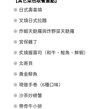
【其它菜色取餐重點】
※ 日式壽喜燒
※ 叉燒日式拉麵
※ 炸蝦天麩羅與炸野菜天麩羅
※ 宮保雞丁
※ 炙燒握壽司（和牛、鮭魚、鮮蝦）
※ 北寄貝
※ 黃金鯡魚
※ 現做手卷（6種口味）
※ 沙茶炒螃蟹
※ 帶骨牛小排