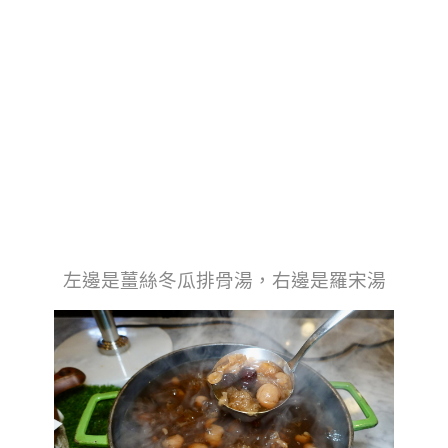
左邊是薑絲冬瓜排骨湯，右邊是羅宋湯