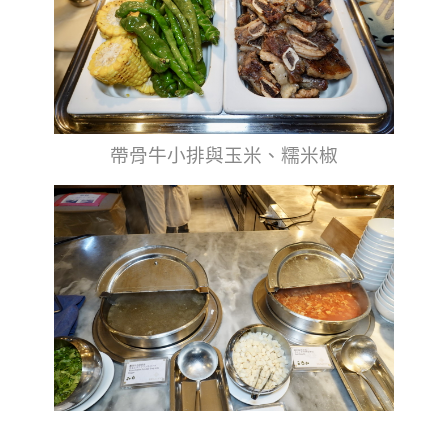
帶骨牛小排與玉米、糯米椒