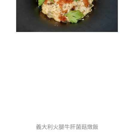
義大利火腿牛肝菌菇燉飯