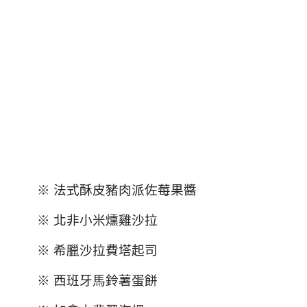
※ 法式酥皮豬肉派佐莓果醬
※ 北非小米燻雞沙拉
※ 希臘沙拉費塔起司
※ 西班牙馬鈴薯蛋餅