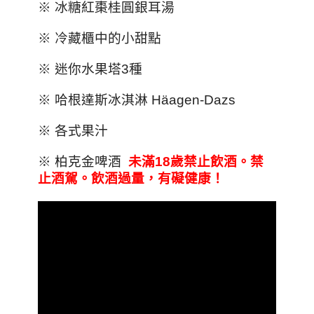
※ 冰糖紅棗桂圓銀耳湯
※ 冷藏櫃中的小甜點
※ 迷你水果塔3種
※ 哈根達斯冰淇淋
Häagen-Dazs
※ 各式果汁
※ 柏克金啤酒
未滿18
歲禁止飲酒。禁
止酒駕。飲酒過量
，
有礙健康
！