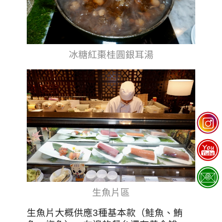
冰糖紅棗桂圓銀耳湯
生魚片區
生魚片大概供應3種基本款（鮭魚、鮪