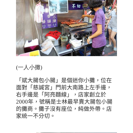
(一人小攤)
「斌大腸包小腸」是個迷你小攤，位在
面對「慈諴宮」門前大南路上左手邊，
右手邊是「阿亮麵線」，店家創立於
2000年，號稱是士林最早賣大腸包小腸
的攤商。攤子
沒有座位，純做外帶。店
家統一不分切。