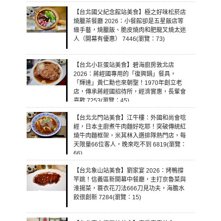
【台北國父紀念館站美食】極之好味松菸店
燒臘茶餐廳 2026：小餐館卻是五星飯店等
級手藝，燒臘飯、脆皮燒肉和肥龍叉燒太迷
人（開幕有優惠） 7446(瀏覽：73)
【台北小巨蛋站美食】碧海廚房敦北店
2026：蔣經國專用的「復興鍋」餐具，
「輝達」黃仁勳也來朝聖！1970年創立老
店，傳承蔣經國招待所，經濟實惠，長輩會
喜歡 7253(瀏覽：45)
【台北北門站美食】江牛樓：外國和尚會唸
經，日本主廚煮牛肉麵好吃耶！突破傳統紅
燒牛肉麵框架，米其林入選排隊熱門店，每
天限量66位客人，晚來吃不到 6819(瀏覽：
66)
【台北象山站美食】劉家宴 2026：烤鴨撐
竿跳！信義區新開幕中餐廳，主打京魯菜與
淮揚菜，蓑衣花刀法666刀見功夫，海膽水
餃很創新 7284(瀏覽：15)