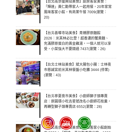
【台北南京復興站美食】廚房客家美食：
「輝達」黃仁勳帶家人一起用餐，20年家常
風味客家小館，有商業午餐 7009(瀏覽：
20)
【台北善導寺站美食】青嬌膠原麵館
2026：米其林必比登！超香濃的蟹黃麵、
充滿膠原蛋白的黃金雞湯，一個人就可以享
受，小菜強大不要錯過 7437(瀏覽：26)
【台北士林站美食】斌大腸包小腸：士林夜
市慈諴宮前米其林餐盤小吃攤 3444 (停業)
(瀏覽：43)
【台北寧夏夜市美食】小廚師獅子頭專賣
店：原圓環小吃吉星號改名小廚師花枝羹，
再轉型獅子頭專賣店 6552(瀏覽：28)
【台北南京三民站美食】金山客家小館創始