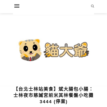
【台北士林站美食】斌大腸包小腸：
士林夜市慈諴宮前米其林餐盤小吃攤
3444 (停業)