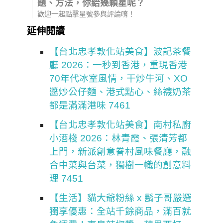
題、方法，你給幾顆星呢？
歡迎一起點擊星號參與評論唷！
延伸閱讀
【台北忠孝敦化站美食】波記茶餐
廳 2026：一秒到香港，重現香港
70年代冰室風情，干炒牛河、XO
醬炒公仔麵、港式點心、絲襪奶茶
都是滿滿港味 7461
【台北忠孝敦化站美食】南村私廚
小酒棧 2026：林青霞、張清芳都
上門，新派創意眷村風味餐廳，融
合中菜與台菜，獨樹一幟的創意料
理 7451
【生活】貓大爺粉絲 x 鬍子哥嚴選
獨享優惠：全站千餘商品，滿百就