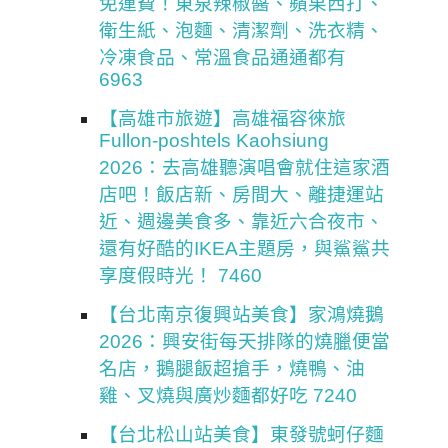
免運費！東泉辣椒醬、蘋果西打、
衛生紙、泡麵、清潔劑、洗衣精、
冷凍食品、常溫食品通通都有
6963
【高雄市旅遊】高雄福容徠旅
Fullon-poshtels Kaohsiung
2026：去高雄聽演唱會就住這家酒
店吧！飯店新、房間大、離捷運站
近、週邊美食多、靠近六合夜市、
還有好酷的IKEA主題房，與鯊鯊共
享度假時光！ 7460
【台北南京復興站美食】家鴻燒鵝
2026：興安街每天排隊的燒臘便當
名店，鵝腿飯超搶手，燒鴨、油
雞、叉燒與廣炒麵都好吃 7240
【台北松山站美食】東發號蚵仔麵