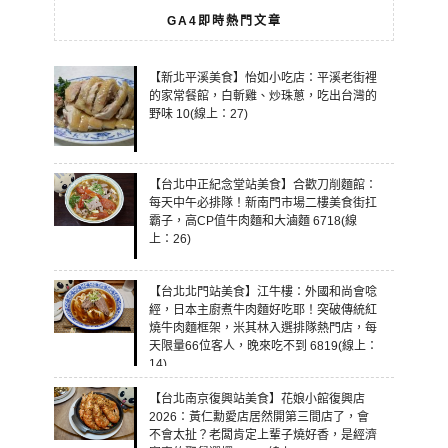
GA4即時熱門文章
【新北平溪美食】怡如小吃店：平溪老街裡
的家常餐館，白斬雞、炒珠蔥，吃出台灣的
野味 10(線上：27)
【台北中正紀念堂站美食】合歡刀削麵館：
每天中午必排隊！新南門市場二樓美食街扛
霸子，高CP值牛肉麵和大滷麵 6718(線
上：26)
【台北北門站美食】江牛樓：外國和尚會唸
經，日本主廚煮牛肉麵好吃耶！突破傳統紅
燒牛肉麵框架，米其林入選排隊熱門店，每
天限量66位客人，晚來吃不到 6819(線上：
14)
【台北南京復興站美食】花娘小館復興店
2026：黃仁勳愛店居然開第三間店了，會
不會太扯？老闆肯定上輩子燒好香，是經濟