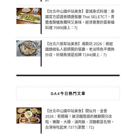
8)
【台北中山國中站美食】雲城泰式料理：泰
國官方認證泰精選餐廳 Thai SELETCT，青
醬香酥鱸魚獨特又美味，經濟實惠的雲泰緬
料理 7089(線上：7)
【台北六張犁站美食】湘鼎坊 2026：蔣經
國總統私人廚師開的餐廳，老派特色平價熱
炒店，砂鍋魚頭是招牌 7184(線上：7)
GA4今日熱門文章
【台北中山國中站美食】閏似月．金香
2026：新開幕！被涼麵耽誤的豬腳開分店
啦，豬腳、大腸、滷肉飯、涼麵都是名物，
台灣味吃起來 7377(瀏覽：71)