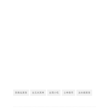
劍南站美食
台北米其林
台灣小吃
士林夜市
淡水線美食