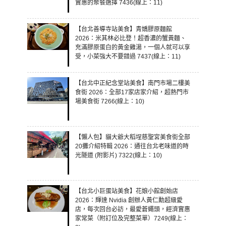
實惠的聚餐選擇 7436(線上：11)
【台北善導寺站美食】青嬌膠原麵館
2026：米其林必比登！超香濃的蟹黃麵、
充滿膠原蛋白的黃金雞湯，一個人就可以享
受，小菜強大不要錯過 7437(線上：11)
【台北中正紀念堂站美食】南門市場二樓美
食街 2026：全部17家店家介紹，超熱門市
場美食街 7266(線上：10)
【懶人包】貓大爺大稻埕慈聖宮美食街全部
20攤介紹特輯 2026：通往台北老味道的時
光隧道 (附影片) 7322(線上：10)
【台北小巨蛋站美食】花娘小館創始店
2026：輝達 Nvidia 創辦人黃仁勳超級愛
店，每次回台必訪，最愛蒼蠅頭，經濟實惠
家常菜（附訂位及完整菜單）7249(線上：