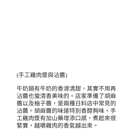
(手工
雞肉漿與沾醬
)
牛奶鍋有牛奶的香滑清甜，其實不用再
沾醬也蠻清香美味的。店家準備了胡麻
醬以及柚子醬，是兩種日料店中常見的
沾醬。胡麻醬的味道特別香醇夠味。手
工雞肉漿有加山藥增添口感，煮起來很
緊實，越嚼雞肉的香氣越出來。