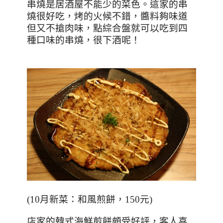
串燒是居酒屋不能少的菜色。這家的串
燒很好吃，烤的火候不錯，醬料夠味道
但又不搶肉味，點綜合盤就可以吃到四
種口味的串燒，很下酒呢！
(10
月新菜：和風煎餅，150元
)
店家的韓式海鮮煎餅頗受好評，客人喜