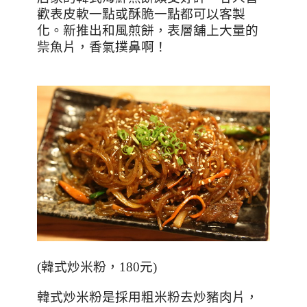
歡表皮軟一點或酥脆一點都可以客製
化。新推出和風煎餅，表層舖上大量的
祡魚片，香氣撲鼻啊！
(
韓式炒米粉，180元
)
韓式炒米粉是採用粗米粉去炒豬肉片，