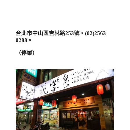
台北市中山區吉林路
253
號
。
(
02)2563-
0288
。
（停業）