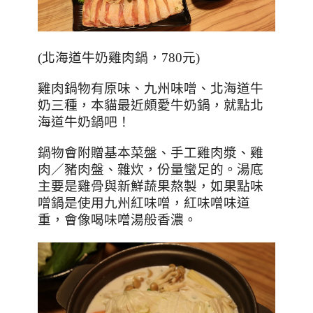
(
北海道牛奶雞肉鍋，
780
元
)
雞肉鍋物有原味、九州味噌、北海道牛
奶三種，本貓最近頗愛牛奶鍋，就點北
海道牛奶鍋吧！
鍋物會附贈基本菜盤、手工雞肉漿、雞
肉／豬肉盤、雜炊，份量蠻足的。湯底
主要是雞骨與新鮮蔬果熬製，如果點味
噌鍋是使用九州紅味噌，紅味噌味道
重，會像喝味噌湯般香濃。