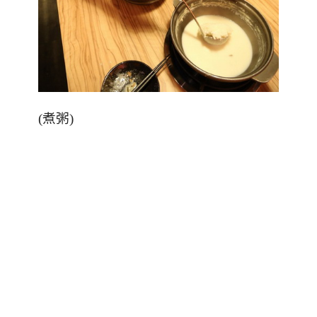
(
煮粥
)