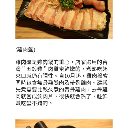
(
雞肉盤
)
雞肉盤是雞肉鍋的重心，店家選用的台
灣＂五穀雞＂肉質蠻鮮嫩的，煮熟吃起
來口感仍有彈性。自
10
月起，雞肉盤會
同時包含無骨雞腿肉及帶骨雞肉。建議
先煮需要比較久煮的帶骨雞肉，去骨雞
肉就當成涮肉片，很快就會熟了，趁鮮
嫩吃蠻不錯的。