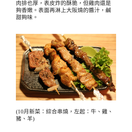
肉排也厚，表皮炸的酥脆，但雞肉還是
夠香嫩。表面再淋上大阪燒的醬汁，鹹
甜夠味。
(10
月新菜：綜合串燒，左起：牛、雞、
豬、羊
)