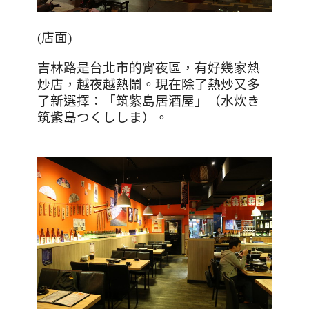
(店面)
吉林路是台北市的宵夜區，有好幾家熱
炒店，越夜越熱鬧。現在除了熱炒又多
了新選擇：「筑紫島居酒屋」（水炊き
筑紫島つくししま）。