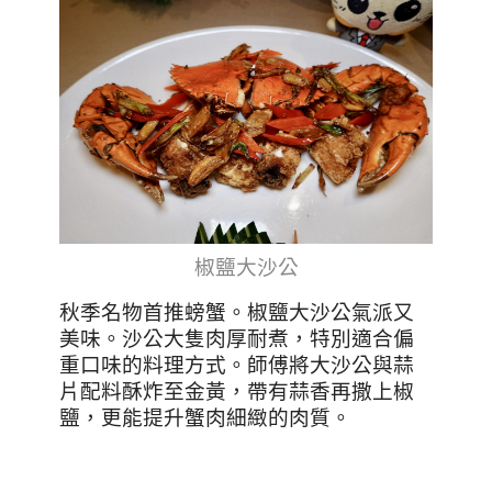
椒鹽大沙公
秋季名物首推螃蟹。椒鹽大沙公氣派又
美味。沙公大隻肉厚耐煮，特別適合偏
重口味的料理方式。師傅將大沙公與蒜
片配料酥炸至金黃，帶有蒜香再撒上椒
鹽，更能提升蟹肉細緻的肉質。