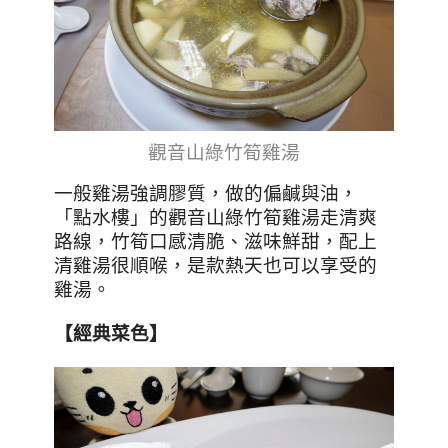
觀音山綠竹筍雞湯
一般雞湯強調膠質，做的偏鹹與油，
「點水樓」的觀音山綠竹筍雞湯走清爽
路線，
竹筍口感清脆、滋味鮮甜，配上
清雞湯很順喉，是款熱天也可以享受的
雞湯。
【經典菜色】