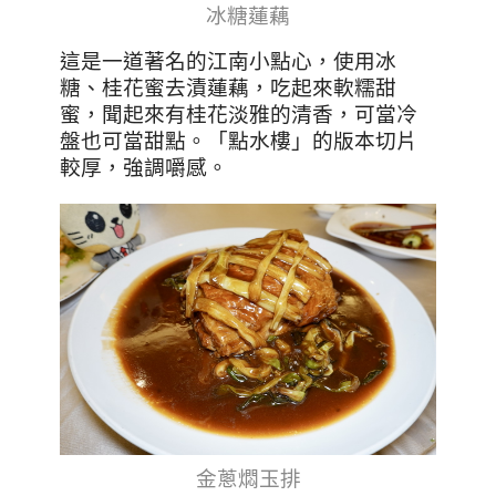
冰糖蓮藕
這是一道著名的江南小點心，使用冰
糖、桂花蜜去漬蓮藕，吃起來軟糯甜
蜜，聞起來有桂花淡雅的清香，可當冷
盤也可當甜點。「點水樓」的版本切片
較厚，強調嚼感。
金蔥燜玉排