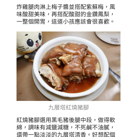
炸雞腿肉淋上梅子醬並搭配紫蘇梅，風
味酸甜美味，再搭配酸甜的金鑽鳳梨，
一整個開胃，這道小孩應該會很喜歡。
九層塔紅燒豬腳
紅燒豬腳選用黑毛豬後腿中段，做得軟
綿，調味有減鹽減糖，不死鹹不油膩，
還帶一點淡淡的九層塔清香。好想配個