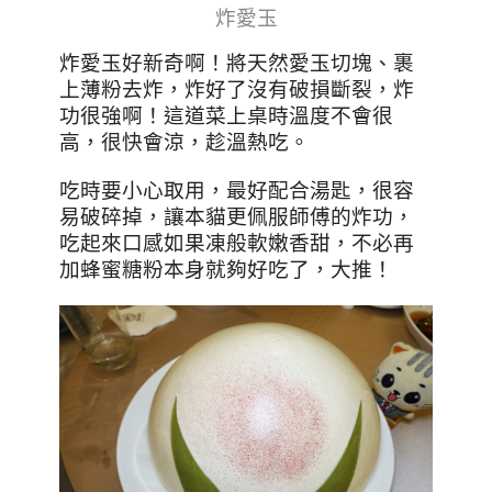
炸愛玉
炸愛玉好新奇啊！將天然愛玉切塊、裹
上薄粉去炸，炸好了沒有破損斷裂，炸
功很強啊！這道菜上桌時溫度不會很
高，很快會涼，趁溫熱吃。
吃時要小心取用，最好配合湯匙，很容
易破碎掉，讓本貓更佩服師傅的炸功，
吃起來口感如果凍般軟嫩香甜，不必再
加蜂蜜糖粉本身就夠好吃了，大推！