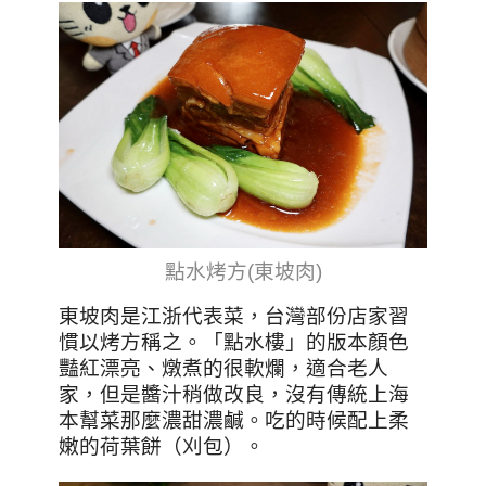
點水烤方(東坡肉)
東坡肉是江浙代表菜，台灣部份店家習
慣以烤方稱之。「點水樓」的版本顏色
豔紅漂亮、燉煮的很軟爛，適合老人
家，但是醬汁稍做改良，沒有傳統上海
本幫菜那麼濃甜濃鹹。
吃的時候配上柔
嫩的荷葉餅（刈包）。