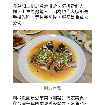
金蔥燜玉排是蔥燒排骨。這排骨好大一
塊，上桌氣勢驚人。因為現代大家都是
手機先吃，等拍完照後，服務員會拿去
分切。
剁椒魚頭
剁椒魚頭是湖南菜（湘菜）代表菜色，
在台灣一年四季都香辣開胃，這魚頭不