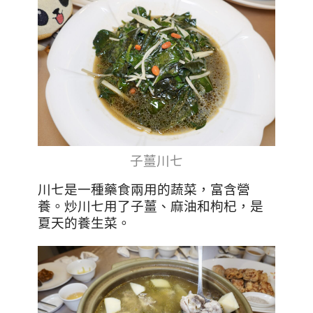
子薑川七
川七是一種藥食兩用的蔬菜，富含營
養。炒川七用了子薑、麻油和枸杞，是
夏天的養生菜。