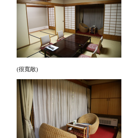
(很寬敞)