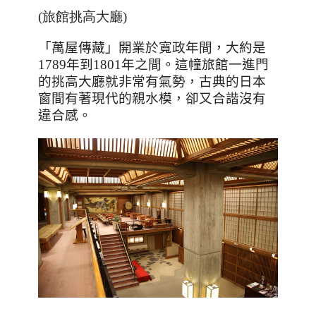
(旅館挑高大廳)
「萬屋傳藏」開業於寬政年間，大約是
1789
年到
1801
年之間。這幢旅館一進門
的挑高大廳就非常有氣勢，古典的日本
窗間有著現代的親水模，卻又合諧沒有
違合感。