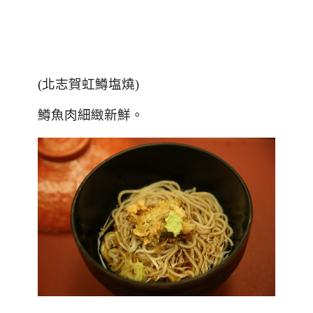
(北志賀虹鱒塩燒)
鱒魚肉細緻新鮮。