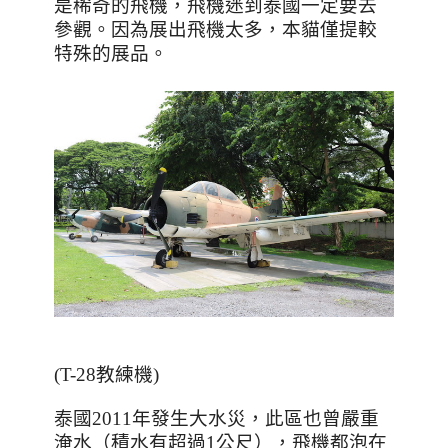
是稀奇的飛機，飛機迷到泰國一定要去
參觀。
因為展出飛機太多，本貓僅提較
特殊的展品。
(T-28教練機)
泰國2011年發生大水災，此區也曾嚴重
淹水（積水有超過1公尺），飛機都泡在