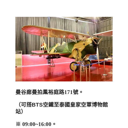
曼谷廊曼拍鳳裕庭路
171
號。
（可搭BTS空鐵至泰國皇家空軍博物館
站）
※ 09:00~16:00。