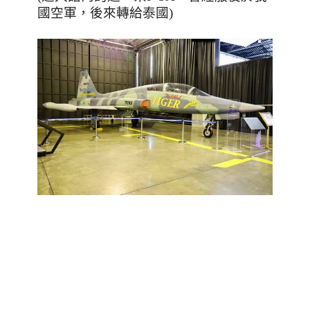
國空軍，後來轉給泰國)