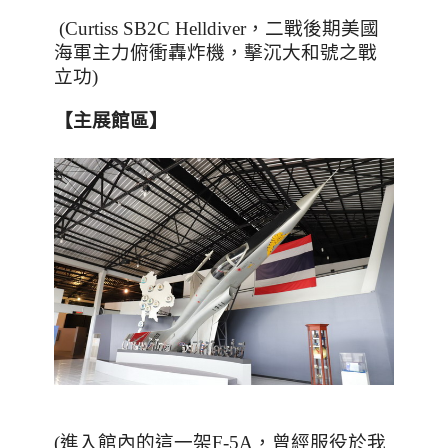
(Curtiss SB2C Helldiver
，二戰後期美國
海軍主力俯衝轟炸機，擊沉大和號之戰
立功
)
【主展館區】
(進入館內的這一架F-5A，曾經服役於我