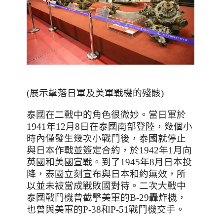
(
展示擊落日軍及美軍戰機的殘骸
)
泰國在二戰中的角色很微妙。當日軍於
1941
年
12
月
8
日在泰國南部登陸，幾個小
時內僅發生幾次小戰鬥後，泰國就停止
與日本作戰並簽定合約，於
1942
年
1
月向
英國和美國宣戰。到了
1945
年
8
月日本投
降，泰國立刻宣布與日本和約無效，所
以並未被當成戰敗國對待。二次大戰中
泰國戰鬥機曾截擊美軍的
B-29
轟炸機，
也曾與美軍的
P-38
和
P-51
戰鬥機交手。