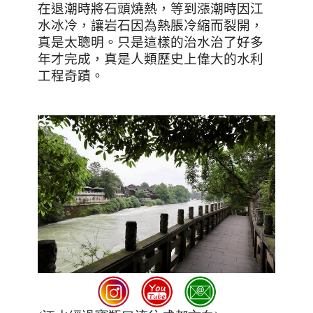
在退潮時將石頭燒熱，等到漲潮時因江
水冰冷，讓岩石因為熱脹冷縮而裂開，
真是太聰明。只是這樣的治水治了好多
年才完成，真是人類歷史上偉大的水利
工程奇蹟。