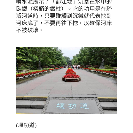
噴水池展示了「都江堰」沉塞在水中的
臥鐵（橫躺的鐵柱）。它的功用是在疏
濬河道時，只要碰觸到沉鐵就代表挖到
河床底了，不要再往下挖，以確保河床
不被破壞。
(
堰功道
)