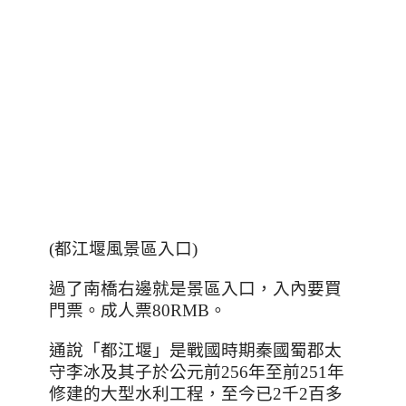
(
都江堰風景區入口
)
過了南橋右邊就是景區入口，入內要買
門票。成人票
80RMB
。
通說「都江堰」是戰國時期秦國蜀郡太
守李冰及其子於公元前
256
年至前
251
年
修建的大型水利工程，至今已
2
千
2
百多