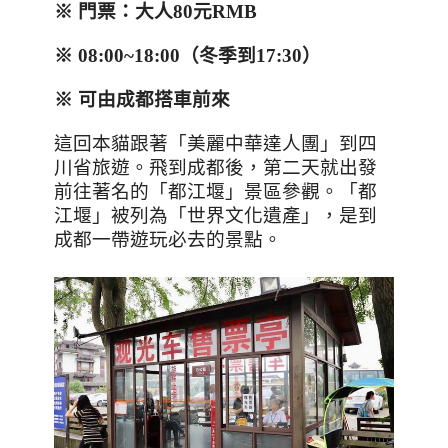
※
門票：大人
80
元
RMB
※
08:00~18:00
（冬季到
17:30
）
※ 可由成都搭車前來
這回本貓跟著「美麗中華達人團」到四
川省旅遊。飛到成都後，第二天就出發
前往著名的「都江堰」景區參觀。「都
江堰」被列為「世界文化遺產」，是到
成都一帶遊玩必去的景點。