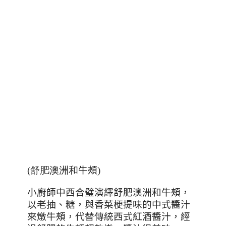
(舒肥澳洲和
牛頰
)
小廚師中西合璧演繹舒肥澳洲和牛頰，
以老抽、糖，與香菜梗提味的中式醬汁
來燉牛頰，代替傳統西式紅酒醬汁，經