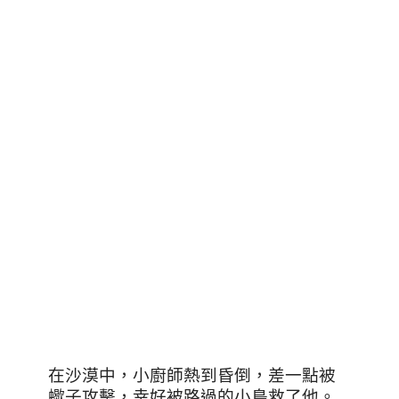
在沙漠中，小廚師熱到昏倒，差一點被
蠍子攻擊，幸好被路過的小鳥救了他。