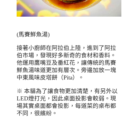
(
馬賽鮮魚湯
)
接著小廚師在阿拉伯上陸，進到了阿拉
伯市場，發現好多新奇的食材和香料。
他
運用鷹嘴豆及番紅花，讓傳統的馬賽
鮮魚湯味道更加有層次。旁邊加放一塊
中東風味皮塔餅（
Pita
）。
※ 本貓為了讓食物更加清楚，有另外以
LED
燈打光，因此桌面投影會較弱。現
場其實桌面都會投影，每道菜的桌布都
不同，很繽紛。