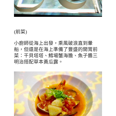
(
前菜
)
小廚師從海上出發，乘風破浪直到暈
船，但還是在海上準備了豐盛的開胃前
菜：干貝塔塔、鱈場蟹海膽、魚子醬三
明治搭配草本黃瓜露。