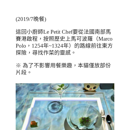
(2019/7晚餐)
這回小廚師
Le Petit Chef
要從法國南部馬
賽港啟程，按照歷史上馬可波羅（
Marco
Polo
，
1254
年
~1324
年）的路線前往東方
探險，尋找作菜的靈感。
※ 為了不影響用餐樂趣，本貓僅放部份
片段。