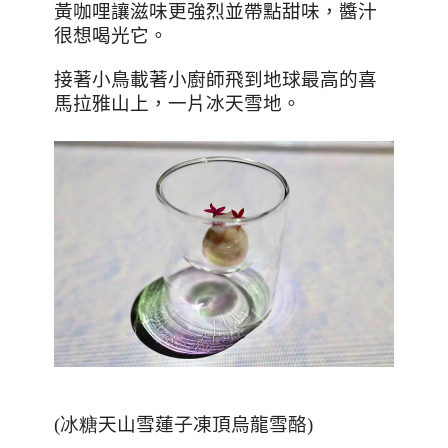
黃咖哩讓滋味更強烈並帶點甜味，醬汁
很想喝光它。
接著小鳥載著小廚師飛到地球最高的喜
馬拉雅山上，一片冰天雪地。
(冰糖
天山雪蓮子凍頂烏龍雪酪
)