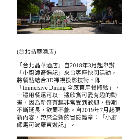
(
台北晶華酒店
)
「台北晶華酒店」自
2018
年
3
月起舉辦
「小廚師奇遇記」來台客座快閃活動，
將餐點結合
3D
裸視投影技術，即
「
Immersive Dining
全感官用餐體驗」，
一邊用餐還可以一邊欣賞可愛有趣的動
畫，因為新奇有趣非常受到歡迎，餐期
不斷延長，欲罷不能。自
2019
年
7
月起更
新內容，帶來全新的冒險篇章：「小廚
師馬可波羅東遊記」。