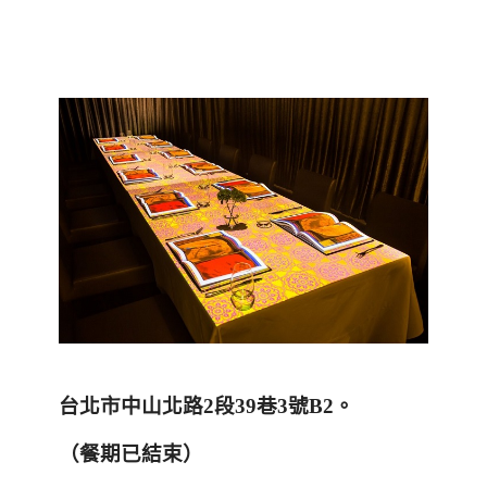
台北市中山北路
2
段
39
巷
3
號
B2
。
（餐期已結束）