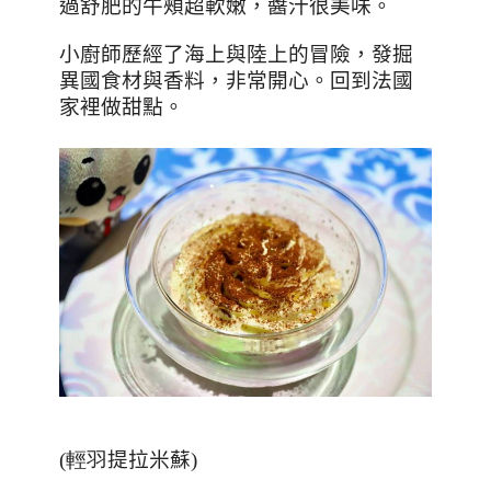
過舒肥的牛頰超軟嫩，醬汁很美味。
小廚師歷經了海上與陸上的冒險，發掘
異國食材與香料，非常開心。回到法國
家裡做甜點。
(輕羽
提拉米蘇
)