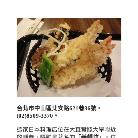
台北市中山區北安路621巷36號
。
(
02)8509-3370
。
這家日本料理店位在大直實踐大學附近
的靜巷
，隔壁是著名的「
義麵坊
」。位