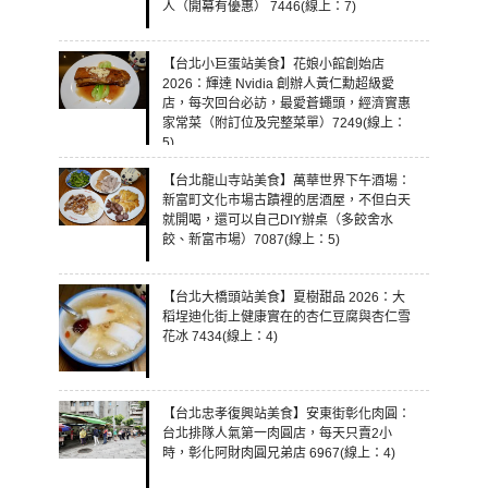
人（開幕有優惠） 7446(線上：7)
【台北小巨蛋站美食】花娘小館創始店
2026：輝達 Nvidia 創辦人黃仁勳超級愛
店，每次回台必訪，最愛蒼蠅頭，經濟實惠
家常菜（附訂位及完整菜單）7249(線上：
5)
【台北龍山寺站美食】萬華世界下午酒場：
新富町文化市場古蹟裡的居酒屋，不但白天
就開喝，還可以自己DIY辦桌（多餃舍水
餃、新富市場）7087(線上：5)
【台北大橋頭站美食】夏樹甜品 2026：大
稻埕迪化街上健康實在的杏仁豆腐與杏仁雪
花冰 7434(線上：4)
【台北忠孝復興站美食】安東街彰化肉圓：
台北排隊人氣第一肉圓店，每天只賣2小
時，彰化阿財肉圓兄弟店 6967(線上：4)