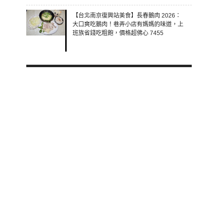
【台北南京復興站美食】長春鵝肉 2026：
大口爽吃鵝肉！巷弄小店有媽媽的味道，上
班族省錢吃粗飽，價格超佛心 7455