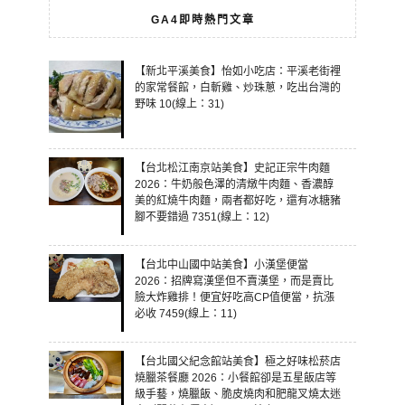
GA4即時熱門文章
【新北平溪美食】怡如小吃店：平溪老街裡
的家常餐館，白斬雞、炒珠蔥，吃出台灣的
野味 10(線上：31)
【台北松江南京站美食】史記正宗牛肉麵
2026：牛奶般色澤的清燉牛肉麵、香濃醇
美的紅燒牛肉麵，兩者都好吃，還有冰糖豬
腳不要錯過 7351(線上：12)
【台北中山國中站美食】小漢堡便當
2026：招牌寫漢堡但不賣漢堡，而是賣比
臉大炸雞排！便宜好吃高CP值便當，抗漲
必收 7459(線上：11)
【台北國父紀念館站美食】極之好味松菸店
燒臘茶餐廳 2026：小餐館卻是五星飯店等
級手藝，燒臘飯、脆皮燒肉和肥龍叉燒太迷