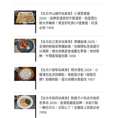
【台北中山國中站美食】小漢堡便當
2026：招牌寫漢堡但不賣漢堡，而是賣比
臉大炸雞排！便宜好吃高CP值便當，抗漲
必收 7459
【台北松江南京站美食】男鐵板燒 2026：
全預約制無菜單鐵板燒，包廂隱私性高還可
以唱歌，適合商務宴會或慶生聚餐，食材新
鮮，午間套餐最划算 7458
【台北六張犁站美食】明月湯包 2026：小
籠湯包名店與鍋貼，曾經是日劇《旅館花
嫁》拍攝地點，是日本觀光客愛店 7457
【台北市政府站美食】新娘子小吃店市政府
忠孝店 2026：皮蛋乾麵是招牌，水餃只點
一顆也可以，太貼心了！信義區上班族必收
7456