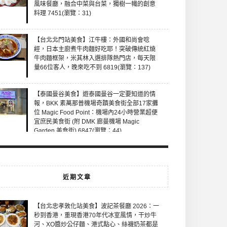
風味餐廳，融合中菜與台菜，獨樹一幟的創意
料理 7451(瀏覽：31)
【台北北門站美食】江牛樓：外國和尚會唸
經，日本主廚煮牛肉麵好吃耶！突破傳統紅燒
牛肉麵框架，米其林入選排隊熱門店，每天限
量66位客人，晚來吃不到 6819(瀏覽：137)
【泰國曼谷美食】遊泰國曼谷一定要知道的情
報，BKK 素萬那普機場奇蹟美食街全部17家攤
位 Magic Food Point：機場內24小時營業超便
宜庶民美食街 (附 DMK 廊曼機場 Magic
Garden 美食街) 6847(瀏覽：44)
近期文章
【台北忠孝敦化站美食】波記茶餐廳 2026：一
秒到香港，重現香港70年代冰室風情，干炒牛
河、XO醬炒公仔麵、港式點心、絲襪奶茶都是