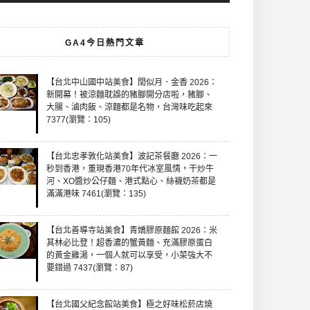
GA4今日熱門文章
【台北中山國中站美食】閏似月．金香 2026：
新開幕！被涼麵耽誤的豬腳開分店啦，豬腳、
大腸、滷肉飯、涼麵都是名物，台灣味吃起來
7377(瀏覽：105)
【台北忠孝敦化站美食】波記茶餐廳 2026：一
秒到香港，重現香港70年代冰室風情，干炒牛
河、XO醬炒公仔麵、港式點心、絲襪奶茶都是
滿滿港味 7461(瀏覽：135)
【台北善導寺站美食】青嬌膠原麵館 2026：米
其林必比登！超香濃的蟹黃麵、充滿膠原蛋白
的黃金雞湯，一個人就可以享受，小菜強大不
要錯過 7437(瀏覽：87)
【台北國父紀念館站美食】極之好味松菸店燒