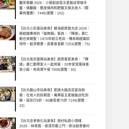
臘茶餐廳 2026：小餐館卻是五星飯店等級手
藝，燒臘飯、脆皮燒肉和肥龍叉燒太迷人（開
幕有優惠） 7446(瀏覽：102)
【台北小巨蛋站美食】碧海廚房敦北店 2026：
蔣經國專用的「復興鍋」餐具，「輝達」黃仁
勳也來朝聖！1970年創立老店，傳承蔣經國招
待所，經濟實惠，長輩會喜歡 7253(瀏覽：75)
【台北南京復興站美食】廚房客家美食：「輝
達」黃仁勳帶家人一起用餐，20年家常風味客
家小館，有商業午餐 7009(瀏覽：65)
【台北龍山寺站美食】凱達大飯店百宴自助
餐：在地人的好鄰居，萬華區五星級飯店吃到
飽，區民打8折，60歲長者75折 7149(瀏覽：
32)
【台北忠孝敦化站美食】南村私廚小酒棧
2026：林青霞、張清芳都上門，新派創意眷村