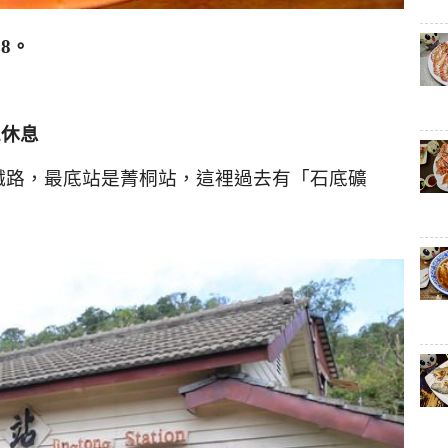
68
。
二休息
鐵路，最底站是菁桐站，這裡過去有「石底礦