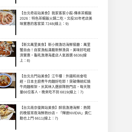
【台北奇岩站美食】我家客家小館-傳承茶蝦飯
2026：特色茶蝦飯火鍋二吃，北投30年老店美
味實惠的客家菜 7248(線上：9)
【新北萬里美食】新小微漁坊海鮮餐廳：萬里
蟹自由！自家漁船滿載新鮮漁貨，美味好吃經
濟實惠，龜吼漁港海產店人氣首選 6636(線
上：8)
【台北北門站美食】江牛樓：外國和尚會唸
經，日本主廚煮牛肉麵好吃耶！突破傳統紅燒
牛肉麵框架，米其林入選排隊熱門店，每天限
量66位客人，晚來吃不到 6819(線上：7)
【台北南京復興站美食】醉翁漁港海鮮：熱鬧
的晚餐宵夜海鮮熱炒店，「輝達NVIDIA」黃仁
勳也上門 6611(線上：7)