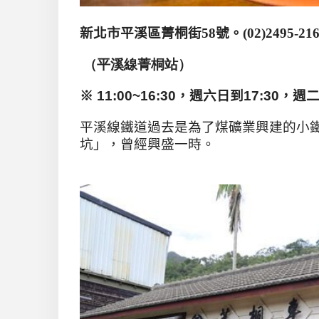
新北市平溪區菁桐街
58
號。
(02)2495-21
（平溪線菁桐站）
※ 11:00~16:30，週六日到17:30，週
平溪線鐵道過去是為了煤礦業興建的小
坑」，曾經興盛一時。