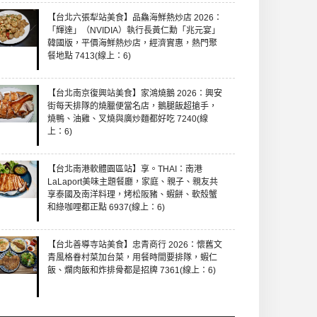
【台北六張犁站美食】品鱻海鮮熱炒店 2026：
「輝達」（NVIDIA）執行長黃仁勳「兆元宴」
韓國版，平價海鮮熱炒店，經濟實惠，熱門聚
餐地點 7413(線上：6)
【台北南京復興站美食】家鴻燒鵝 2026：興安
街每天排隊的燒臘便當名店，鵝腿飯超搶手，
燒鴨、油雞、叉燒與廣炒麵都好吃 7240(線
上：6)
【台北南港軟體園區站】享。THAI：南港
LaLaport美味主題餐廳，家庭、親子、親友共
享泰國及南洋料理，烤松阪豬、蝦餅、軟殼蟹
和綠咖哩都正點 6937(線上：6)
【台北善導寺站美食】忠青商行 2026：懷舊文
青風格眷村菜加台菜，用餐時間要排隊，蝦仁
飯、爛肉飯和炸排骨都是招牌 7361(線上：6)