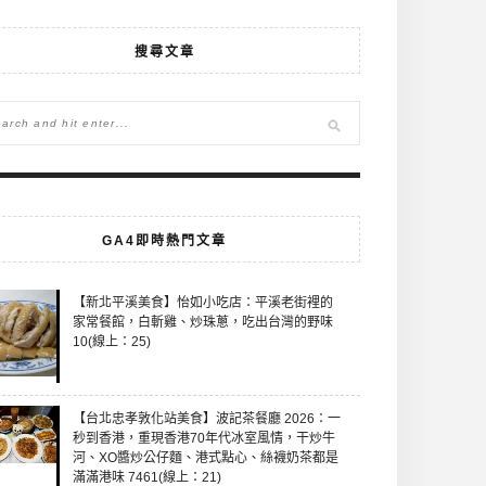
搜尋文章
GA4即時熱門文章
【新北平溪美食】怡如小吃店：平溪老街裡的
家常餐館，白斬雞、炒珠蔥，吃出台灣的野味
10(線上：25)
【台北忠孝敦化站美食】波記茶餐廳 2026：一
秒到香港，重現香港70年代冰室風情，干炒牛
河、XO醬炒公仔麵、港式點心、絲襪奶茶都是
滿滿港味 7461(線上：21)