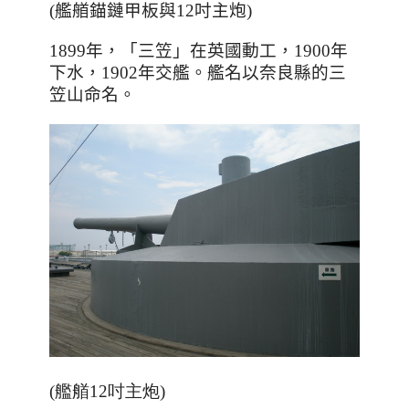
(艦艏錨鏈甲板與12吋主炮)
1899
年，「三笠」在英國動工，
1900
年
下水，
1902
年交艦。艦名以奈良縣的三
笠山命名。
(艦艏12吋主炮)