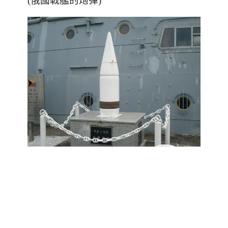
(俄國戰艦的炮彈)