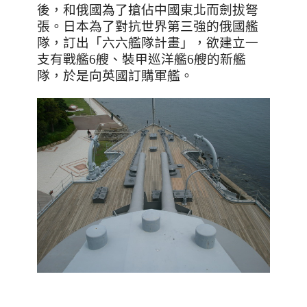
後，和俄國為了搶佔中國東北而劍拔弩
張。日本為了對抗世界第三強的俄國艦
隊，訂出「六六艦隊計畫」，欲建立一
支有戰艦
6
艘、裝甲巡洋艦
6
艘的新艦
隊，於是向英國訂購軍艦。