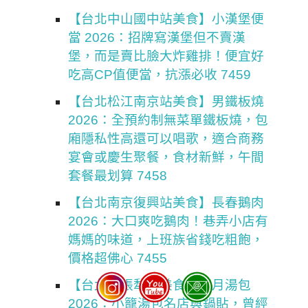
【台北中山國中站美食】小漢堡便
當 2026：招牌寫漢堡但不賣漢
堡，而是賣比臉大炸雞排！便宜好
吃高CP值便當，抗漲必收 7459
【台北松江南京站美食】男鐵板燒
2026：全預約制無菜單鐵板燒，包
廂隱私性高還可以唱歌，適合商務
宴會或慶生聚餐，食材新鮮，午間
套餐最划算 7458
【台北南京復興站美食】長春鵝肉
2026：大口爽吃鵝肉！巷弄小店有
媽媽的味道，上班族省錢吃粗飽，
價格超佛心 7455
【台北六張犁站美食】明月湯包
2026：小籠湯包名店與鍋貼，曾經