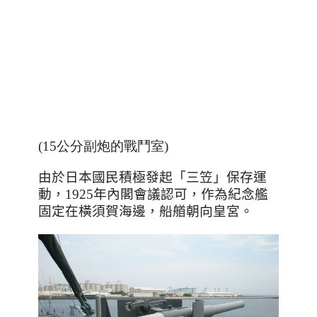
(15公分副炮的戰鬥室)
由於日本國民積極發起「三笠」保存運
動，
1925
年內閣會議認可，作為紀念艦
固定在橫須賀海邊，船艏朝向皇宮。