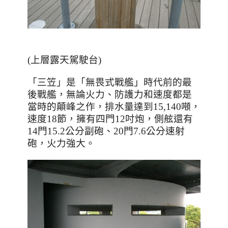
(上層露天駕駛台)
「三笠」是「無畏式戰艦」時代前的最
後戰艦，無論火力、防護力和速度都是
當時的顛峰之作，排水量達到
15,140
噸，
速度
18
節，擁有四門
12
吋炮，側舷還有
14
門
15.2
公分副砲、
20
門
7.6
公分速射
砲，火力強大。