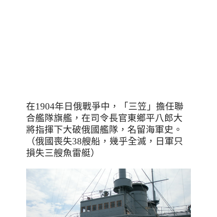
在
1904
年日俄戰爭中，「三笠」擔任聯
合艦隊旗艦，在司令長官東鄉平八郎大
將指揮下大破俄國艦隊，名留海軍史。
（俄國喪失
38
艘船，幾乎全滅，日軍只
損失三艘魚雷艇）