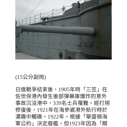
(15公分副炮)
日俄戰爭結束後，
1905
年時「三笠」在
佐世保港內發生後部彈藥庫爆炸的意外
事故沉沒港中，
339
名士兵罹難。經打撈
修復後，
1921
年在海參崴港外航行時於
濃霧中觸礁。
1922
年，根據「華盛頓海
軍公約」決定廢艦，但
1923
年因為「關