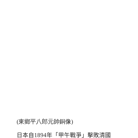
(東鄉平八郎元帥銅像)
日本自
1894
年「甲午戰爭」擊敗清國