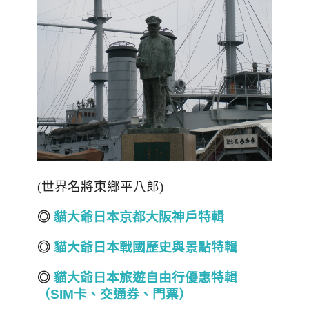
(世界名將東鄉平八郎)
◎
貓大爺日本京都
大阪神戶
特輯
◎
貓大爺日本戰國
歷史與
景點特輯
◎
貓大爺日本旅遊自由行優惠特輯
（SIM
卡、交通券、門票）