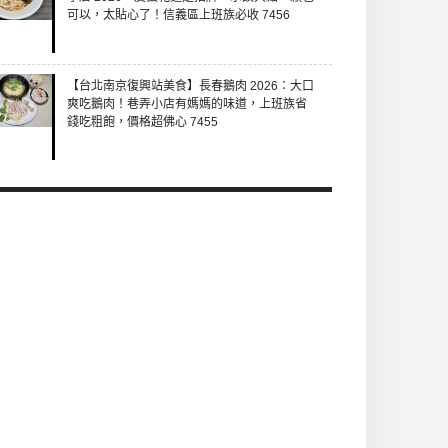
可以，太貼心了！信義區上班族必收 7456
【台北南京復興站美食】長春鵝肉 2026：大口
爽吃鵝肉！巷弄小店有媽媽的味道，上班族省
錢吃粗飽，價格超佛心 7455