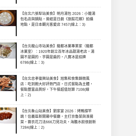
【台北六張犁站美食】明月湯包 2026：小籠湯
包名店與鍋貼，曾經是日劇《旅館花嫁》拍攝
地點，是日本觀光客愛店 7457(線上：3)
【台北龍山寺站美食】龍都冰菓專業家（龍都
冰菓室）：1920年創立百年冰品甜湯老店，湯
圓不是圓的、芋圓是扁的，八寶冰是招牌
6786(線上：3)
【台北忠孝復興站美食】旭集和食集錦微風
店：吃到飽大好評熱門店，日式餐點為主體，
餐點豐富品質好，下午餐超值划算 7108(線
上：2)
【台北象山站美食】劉家宴 2026：烤鴨撐竿
跳！信義區新開幕中餐廳，主打京魯菜與淮揚
菜，蓑衣花刀法666刀見功夫，海膽水餃很創新
7284(線上：2)