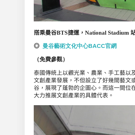
搭乘曼谷
BTS
捷運，
National Stadium
◎
曼
谷
藝術
文化
中
心
BACC
官
網
（免費參觀）
泰國傳統上以觀光業
、農業、手工藝以
文創產業發展，不但設立了好幾間藝文
谷，展現了蓬勃的企圖心。而這一間位
大力推展文創產業的具體代表。