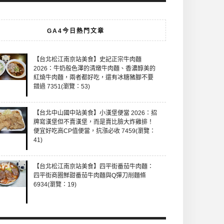
GA4今日熱門文章
【台北松江南京站美食】史記正宗牛肉麵
2026：牛奶般色澤的清燉牛肉麵、香濃醇美的
紅燒牛肉麵，兩者都好吃，還有冰糖豬腳不要
錯過 7351(瀏覽：53)
【台北中山國中站美食】小漢堡便當 2026：招
牌寫漢堡但不賣漢堡，而是賣比臉大炸雞排！
便宜好吃高CP值便當，抗漲必收 7459(瀏覽：
41)
【台北松江南京站美食】四平街番茄牛肉麵：
四平街商圈鮮甜番茄牛肉麵與Q彈刀削麵條
6934(瀏覽：19)