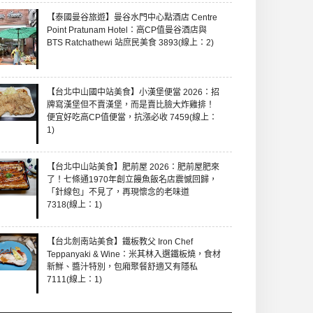
【泰國曼谷旅遊】曼谷水門中心點酒店 Centre
Point Pratunam Hotel：高CP值曼谷酒店與
BTS Ratchathewi 站庶民美食 3893(線上：2)
【台北中山國中站美食】小漢堡便當 2026：招
牌寫漢堡但不賣漢堡，而是賣比臉大炸雞排！
便宜好吃高CP值便當，抗漲必收 7459(線上：
1)
【台北中山站美食】肥前屋 2026：肥前屋肥來
了！七條通1970年創立饅魚飯名店震憾回歸，
「針線包」不見了，再現懷念的老味道
7318(線上：1)
【台北劍南站美食】鐵板教父 Iron Chef
Teppanyaki & Wine：米其林入選鐵板燒，食材
新鮮、醬汁特別，包廂聚餐舒適又有隱私
7111(線上：1)