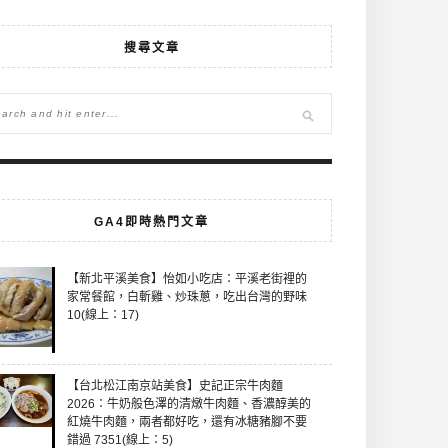
搜尋文章
GA4即時熱門文章
【新北平溪美食】怡如小吃店：平溪老街裡的
家常餐館，白斬雞、炒珠蔥，吃出台灣的野味
10(線上：17)
【台北松江南京站美食】史記正宗牛肉麵
2026：牛奶般色澤的清燉牛肉麵、香濃醇美的
紅燒牛肉麵，兩者都好吃，還有冰糖豬腳不要
錯過 7351(線上：5)