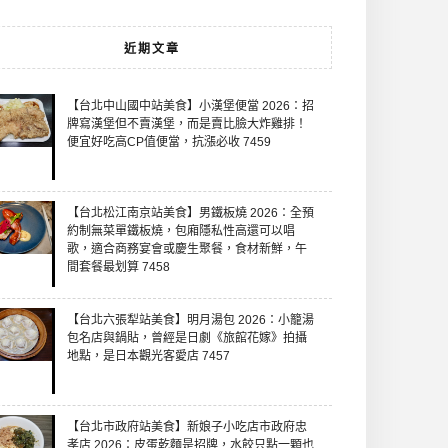
近期文章
【台北中山國中站美食】小漢堡便當 2026：招
牌寫漢堡但不賣漢堡，而是賣比臉大炸雞排！
便宜好吃高CP值便當，抗漲必收 7459
【台北松江南京站美食】男鐵板燒 2026：全預
約制無菜單鐵板燒，包廂隱私性高還可以唱
歌，適合商務宴會或慶生聚餐，食材新鮮，午
間套餐最划算 7458
【台北六張犁站美食】明月湯包 2026：小籠湯
包名店與鍋貼，曾經是日劇《旅館花嫁》拍攝
地點，是日本觀光客愛店 7457
【台北市政府站美食】新娘子小吃店市政府忠
孝店 2026：皮蛋乾麵是招牌，水餃只點一顆也