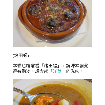
(
烤田螺)
本貓也嚐嚐看「
烤田螺
」，
調味本貓覺
得有點淡，想念起「
洋蔥
」的滋味。