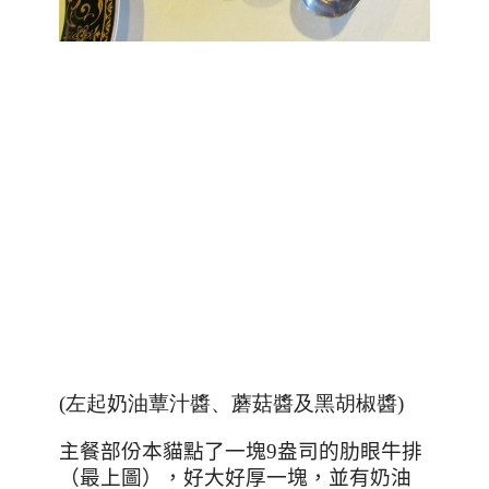
(左起奶油蕈汁醬、蘑菇醬及黑胡椒醬)
主餐部份本貓點了一塊
9
盎司的肋眼牛排
（最上圖），好大好厚一塊，並有奶油