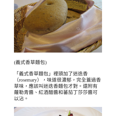
(義式香草麵包)
「義式香草麵包」
裡頭加了迷迭香
（
rosemary
），味道很濃郁，完全蓋過香
草味，應該叫迷迭香麵包才對。
還附有
蘿勒青醬、紅酒醋醬和蕃茄丁莎莎醬可
以沾。