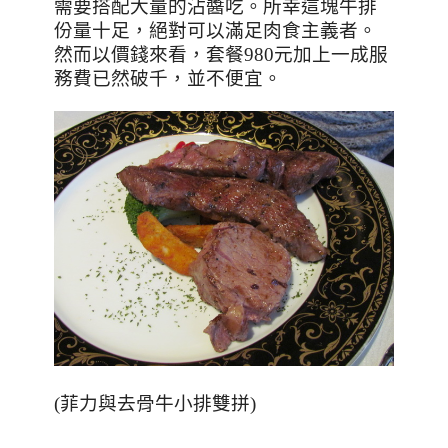
需要搭配大量的沾醬吃。所幸這塊牛排
份量十足，絕對可以滿足肉食主義者。
然而以價錢來看，套餐
980
元加上一成服
務費已然破千，並不便宜。
(菲力與去骨牛小排雙拼)