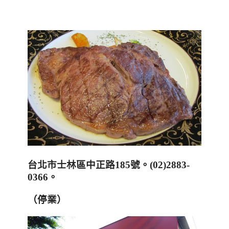
台北市士林區中正路
185
號
。
(
02)2883-
0366
。
（停業）