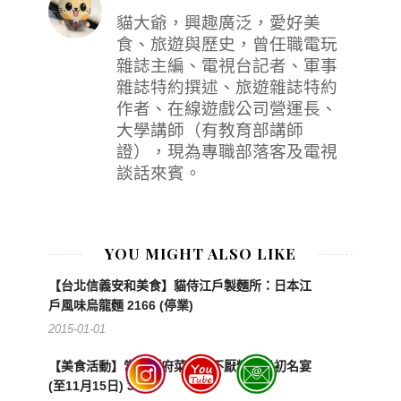
貓大爺，興趣廣泛，愛好美
食、旅遊與歷史，曾任職電玩
雜誌主編、電視台記者、軍事
雜誌特約撰述、旅遊雜誌特約
作者、在線遊戲公司營運長、
大學講師（有教育部講師
證），現為專職部落客及電視
談話來賓。
YOU MIGHT ALSO LIKE
【台北信義安和美食】貓侍江戶製麵所：日本江
戶風味烏龍麵 2166 (停業)
2015-01-01
【美食活動】常聚譚府菜：食不厭精的民初名宴
(至11月15日) 3212