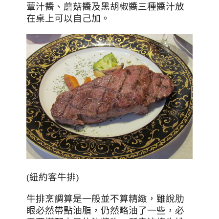
蕈汁醬、蘑菇醬及黑胡椒醬三種醬汁放
在桌上可以自己加。
(紐約客牛排)
牛排烹調算是一般並不算精緻，雖說肋
眼必然帶點油脂，仍然略油了一些，必