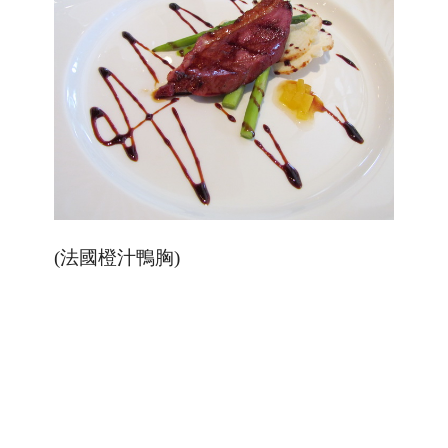
(法國橙汁鴨胸)