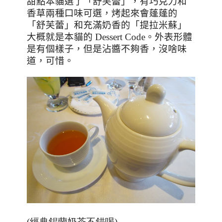
甜點
本貓選了
「舒芙蕾」，有巧克力和
香草兩種口味可選，
烤起來會蓬蓬的
「舒芙蕾」和充滿奶香的「提拉米蘇」
大概就是本貓的
Dessert Code
。外表形體
是有個樣子，但是沾醬不夠香，沒啥味
道，可惜。
(經典錫蘭奶茶不錯喝)