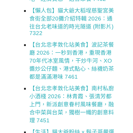
【懶人包】貓大爺大稻埕慈聖宮美
食街全部20攤介紹特輯 2026：通
往台北老味道的時光隧道 (附影片)
7322
【台北忠孝敦化站美食】波記茶餐
廳 2026：一秒到香港，重現香港
70年代冰室風情，干炒牛河、XO
醬炒公仔麵、港式點心、絲襪奶茶
都是滿滿港味 7461
【台北忠孝敦化站美食】南村私廚
小酒棧 2026：林青霞、張清芳都
上門，新派創意眷村風味餐廳，融
合中菜與台菜，獨樹一幟的創意料
理 7451
【生活】貓大爺粉絲 x 鬍子哥嚴選