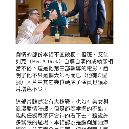
劇情的部份本貓不宜破梗。但
班
‧
艾佛
列克
（
Ben Affleck
）自導自演的成績卻相
當不俗。這是他第三部執導的電影，證
明了他不只是個大帥哥而已（他有
O
型
腿）。片中其它幾位硬底子演員也讓本
片增色不少。
這部片雖然沒有大槍戰，也沒有美女與
浪漫愛情陪襯，但是節奏掌握的不錯，
能夠任觀眾聚精會神的看下去。雖說許
多緊張的過場，本貓認為是編劇加油添