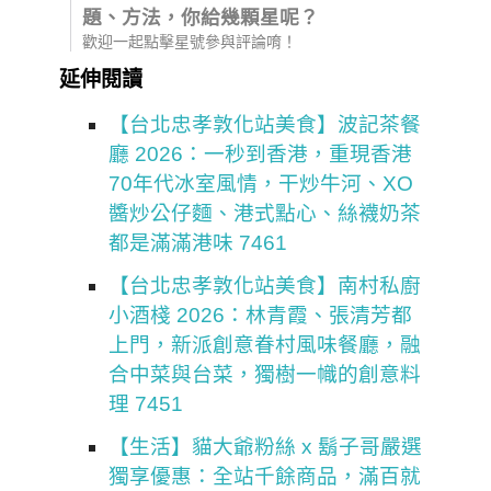
題、方法，你給幾顆星呢？
歡迎一起點擊星號參與評論唷！
延伸閱讀
【台北忠孝敦化站美食】波記茶餐
廳 2026：一秒到香港，重現香港
70年代冰室風情，干炒牛河、XO
醬炒公仔麵、港式點心、絲襪奶茶
都是滿滿港味 7461
【台北忠孝敦化站美食】南村私廚
小酒棧 2026：林青霞、張清芳都
上門，新派創意眷村風味餐廳，融
合中菜與台菜，獨樹一幟的創意料
理 7451
【生活】貓大爺粉絲 x 鬍子哥嚴選
獨享優惠：全站千餘商品，滿百就