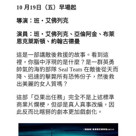
10
月
19
日（五）早場起
導演：
班‧
艾佛列克
演員：
班‧
艾佛列克、亞倫阿金、布萊
恩克萊斯頓、約翰古德曼
這是一部講敵後救援的故事
。看到這
裡，你腦中浮現的是什麼？是一群英勇
帥氣的海豹部隊
Seal Team
在敵後從天而
降、迅速的擊斃所有恐怖份子，然後救
出美麗的女人質嗎？
這部
「亞果出任務」完全不是上述標準
商業片爛梗，但卻是真人真事改編，因
此反而比瞎掰的劇本更加戲劇化。