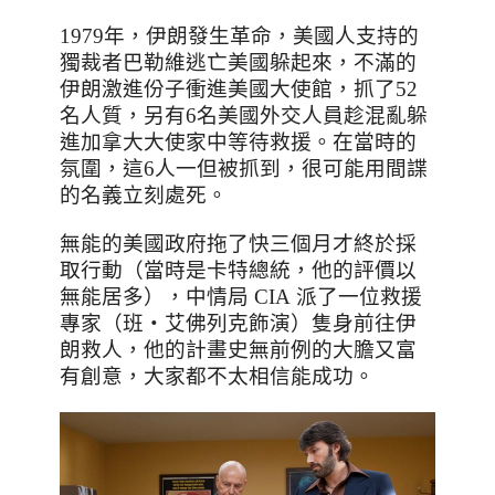
1979
年，伊朗發生革命，美國人支持的
獨裁者巴勒維逃亡美國躲起來，不滿的
伊朗激進份子衝進美國大使館，抓了
52
名人質，另有
6
名美國外交人員趁混亂躲
進加拿大大使家中等待救援。在當時的
氛圍，這
6
人一但被抓到，很可能用間諜
的名義立刻處死。
無能的美國政府拖了快三個月才終於採
取行動（當時是卡特總統，他的評價以
無能居多），
中情局
CIA
派了一位救援
專家
（班‧
艾佛列克飾演
）隻身前往伊
朗救人，他的計畫史無前例的大膽又富
有創意，大家都不太相信能成功。