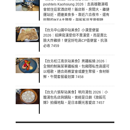
poshtels Kaohsiung 2026：去高雄聽演唱
會就住這家酒店吧！飯店新、房間大、離捷
運站近、週邊美食多、靠近六合夜市、還有
好酷的IKEA主題房，與鯊鯊共享度假時
光！ 7460
【台北中山國中站美食】小漢堡便當
2026：招牌寫漢堡但不賣漢堡，而是賣比
臉大炸雞排！便宜好吃高CP值便當，抗漲
必收 7459
【台北松江南京站美食】男鐵板燒 2026：
全預約制無菜單鐵板燒，包廂隱私性高還可
以唱歌，適合商務宴會或慶生聚餐，食材新
鮮，午間套餐最划算 7458
【台北六張犁站美食】明月湯包 2026：小
籠湯包名店與鍋貼，曾經是日劇《旅館花
嫁》拍攝地點，是日本觀光客愛店 7457