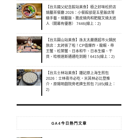
【台北國父紀念館站美食】極之好味松菸店
燒臘茶餐廳 2026：小餐館卻是五星飯店等
級手藝，燒臘飯、脆皮燒肉和肥龍叉燒太迷
人（開幕有優惠） 7446(線上：2)
【台北圓山站美食】孫太太嚴選超市火鍋民
族店：太誇張了啦！CP值爆炸，龍蝦、帝
王蟹、松葉蟹、日本和牛、日本生蠔、干
貝、哈根達斯通通吃到飽！6415(線上：2)
【台北士林站美食】鍾記原上海生煎包
2026：士林夜市必吃，米其林必比登推
介，原陽明戲院旁老牌生煎包 7185(線上：
2)
GA4今日熱門文章