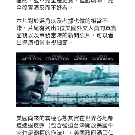
醋的，並不完全是史實，但戲劇嘛！完
全照實演反而不好看。
本片對於選角以及考據也做的相當不
錯，片尾有列出
6
位美國外交人員的真實
面貌以及事發當時的新聞照片，可以看
出導演相當重視細節。
美國向來的霸權心態其實在世界各地都
遭遇過反彈
（包含強迫台灣開放美國牛
肉也是霸權的作法），美國政府滿口仁