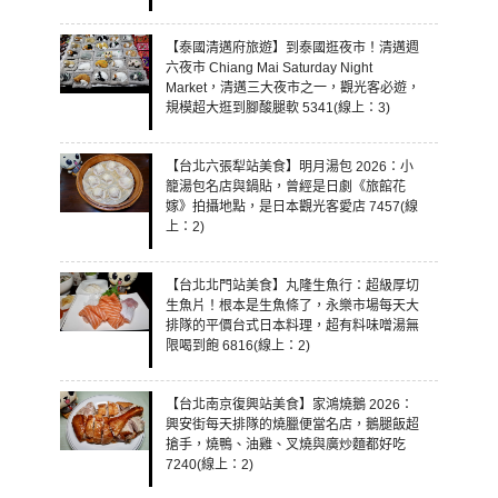
【泰國清邁府旅遊】到泰國逛夜市！清邁週
六夜市 Chiang Mai Saturday Night
Market，清邁三大夜市之一，觀光客必遊，
規模超大逛到腳酸腿軟 5341(線上：3)
【台北六張犁站美食】明月湯包 2026：小
籠湯包名店與鍋貼，曾經是日劇《旅館花
嫁》拍攝地點，是日本觀光客愛店 7457(線
上：2)
【台北北門站美食】丸隆生魚行：超級厚切
生魚片！根本是生魚條了，永樂市場每天大
排隊的平價台式日本料理，超有料味噌湯無
限喝到飽 6816(線上：2)
【台北南京復興站美食】家鴻燒鵝 2026：
興安街每天排隊的燒臘便當名店，鵝腿飯超
搶手，燒鴨、油雞、叉燒與廣炒麵都好吃
7240(線上：2)