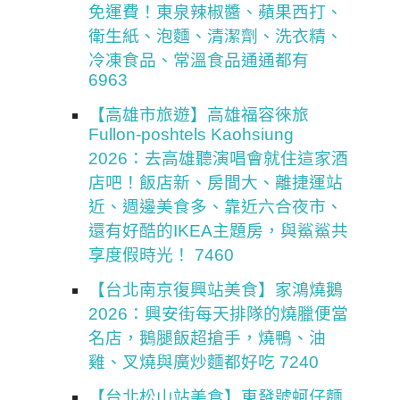
免運費！東泉辣椒醬、蘋果西打、
衛生紙、泡麵、清潔劑、洗衣精、
冷凍食品、常溫食品通通都有
6963
【高雄市旅遊】高雄福容徠旅
Fullon-poshtels Kaohsiung
2026：去高雄聽演唱會就住這家酒
店吧！飯店新、房間大、離捷運站
近、週邊美食多、靠近六合夜市、
還有好酷的IKEA主題房，與鯊鯊共
享度假時光！ 7460
【台北南京復興站美食】家鴻燒鵝
2026：興安街每天排隊的燒臘便當
名店，鵝腿飯超搶手，燒鴨、油
雞、叉燒與廣炒麵都好吃 7240
【台北松山站美食】東發號蚵仔麵