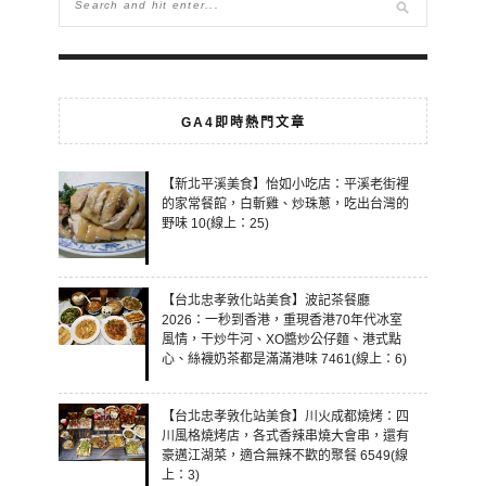
GA4即時熱門文章
【新北平溪美食】怡如小吃店：平溪老街裡
的家常餐館，白斬雞、炒珠蔥，吃出台灣的
野味 10(線上：25)
【台北忠孝敦化站美食】波記茶餐廳
2026：一秒到香港，重現香港70年代冰室
風情，干炒牛河、XO醬炒公仔麵、港式點
心、絲襪奶茶都是滿滿港味 7461(線上：6)
【台北忠孝敦化站美食】川火成都燒烤：四
川風格燒烤店，各式香辣串燒大會串，還有
豪邁江湖菜，適合無辣不歡的聚餐 6549(線
上：3)