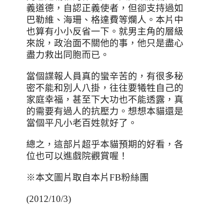
義道德，自認正義使者，但卻支持過如
巴勒維、海珊、格達費等爛人。本片中
也算有小小反省一下。就男主角的層級
來說，政治面不關他的事，他只是盡心
盡力救出同胞而已。
當個諜報人員真的蠻辛苦的，有很多秘
密不能和別人八掛，往往要犧牲自己的
家庭幸福，甚至下大功也不能透露，真
的需要有過人的抗壓力。想想本貓還是
當個平凡小老百姓就好了。
總之
，這部片超乎本貓預期的好看，各
位也可以進戲院觀賞喔！
※本文圖片取自本片
FB
粉絲團
(2012/10/3)