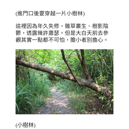
(進門口後要穿越一片小樹林)
這裡因為年久失修，雜草叢生、
樹影陰
鬱
，透露幾許蕭瑟。但是大白天前去參
觀其實一點都不可怕，膽小者別擔心。
(小樹林)