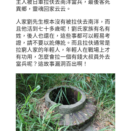
主人被日軍拉伕去南洋當兵，最後客死
異鄉，靈魂回家云云。
人家劉先生根本沒有被拉伕去南洋，而
且他活到七十多歲呢！劉氏家族有名有
姓，後人也還在，這些事都可以輕易考
證，請不要以訛傳訛。而且拉伕通常是
拉窮人家的年輕人，年輕人在戰場上才
有功用，怎麼會拉一個有錢大叔員外去
當兵呢？這故事漏洞百出啊！