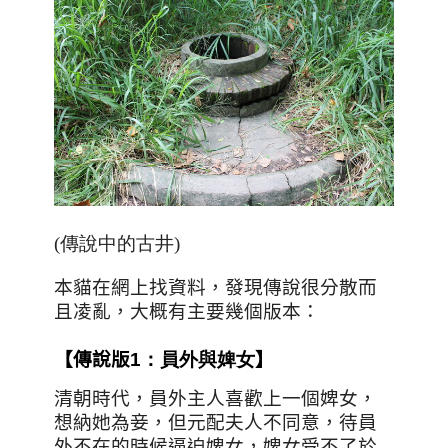
(傳說中的古井)
本貓在網上找資料，發現傳說很分散而
且凌亂，大概有主要幾個版本：
【傳說版
1：員外與婢女
】
清朝時代，員外主人喜歡上一個婢女，
想納她為妾，但元配夫人不同意，待員
外不在的時候逼迫婢女，婢女受不了於