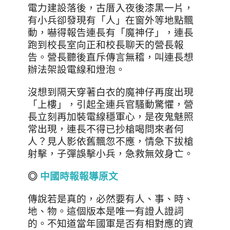
電力建設落後，古厝入夜後漆黑一片，
有小兵卻發現有「人」在窗外等地點飄
動，嚇得報告連長有「魔神仔」，連長
跑到校長室向正和校長聊天的營長報
告。營長聽後直斥傳言無稽，叫連長想
辦法架設電線和燈泡。
沒想到隔天穿著白衣的魔神仔再度出現
「上樓」，引起全連兵官騷動驚懼，營
長立刻再加裝電線穩軍心，是夜鬼魅照
常出現，連長不得已抄槍喝問來者何
人？見人影依舊飄忽不應，情急下拔槍
射擊，子彈誤擊小兵，急救無效身亡。
◎
中國時報報導原文
傳說若是真的，必然要有人
、
事
、
時
、
地
、
物。這個版本是唯一有證人證詞
的。不知道當年國軍是否有相對應的資