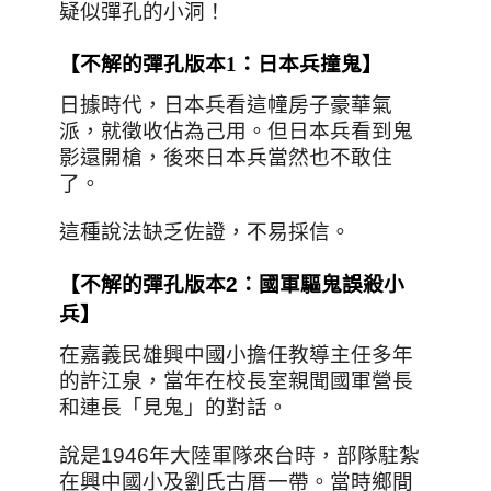
疑似彈孔的小洞！
【不解的彈孔版本1：日本兵撞鬼】
日據時代，日本兵看這幢房子豪華氣
派，就徵收佔為己用。但日本兵看到鬼
影還開槍，後來日本兵當然也不敢住
了。
這種說法缺乏佐證，不易採信
。
【不解的彈孔版本2：國軍驅鬼誤殺小
兵】
在嘉義民雄興中國小擔任教導主任多年
的許江泉，當年在校長室親聞國軍營長
和連長「見鬼」的對話。
說是
1946年大陸軍隊來台時，部隊駐紮
在興中國小及劉氏古厝一帶。
當時鄉間