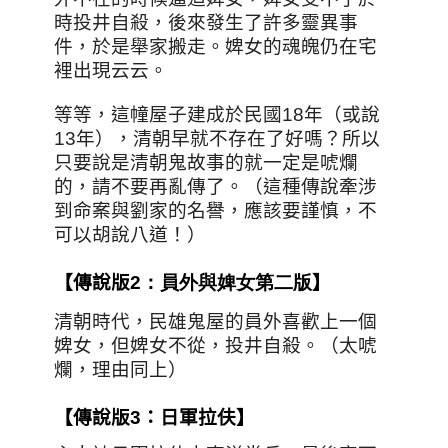
時投井自殺，後來發生了許多靈異事
件，於是舉家搬走。婢女的魂魄仍在宅
裡出現云云。
等等，
這幢屋子建成於民國18年（或說
13年），清朝早就不存在了好嗎？所以
只要說是清朝鬼故事的就一定是唬爛
的，請不要再亂傳了。
（這種傳說牽涉
到命案與劉家的名譽，應該要謹慎，不
可以胡說八道！）
【傳說版
2
：員外與婢女第二版
】
清朝時代，民雄鬼屋的員外喜歡上一個
婢女，但婢女不從，投井自殺。（太唬
爛，理由同上）
【傳說版3：日軍拉伕】