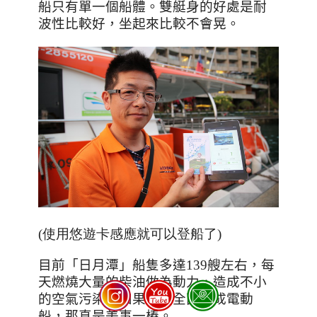
船只有單一個船體。雙艇身的好處是耐
波性比較好，坐起來比較不會晃。
(使用悠遊卡感應就可以登船了)
目前「日月潭」船隻多達
139
艘左右，每
天燃燒大量的柴油做為動力，造成不小
的空氣污染，如果可以全面換成電動
船，那真是美事一樁。