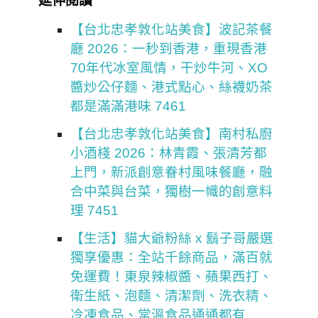
延伸閱讀
【台北忠孝敦化站美食】波記茶餐
廳 2026：一秒到香港，重現香港
70年代冰室風情，干炒牛河、XO
醬炒公仔麵、港式點心、絲襪奶茶
都是滿滿港味 7461
【台北忠孝敦化站美食】南村私廚
小酒棧 2026：林青霞、張清芳都
上門，新派創意眷村風味餐廳，融
合中菜與台菜，獨樹一幟的創意料
理 7451
【生活】貓大爺粉絲 x 鬍子哥嚴選
獨享優惠：全站千餘商品，滿百就
免運費！東泉辣椒醬、蘋果西打、
衛生紙、泡麵、清潔劑、洗衣精、
冷凍食品、常溫食品通通都有