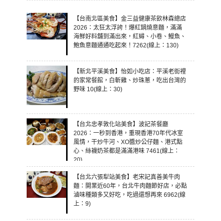
【台南北區美食】金三益健康茶飲林森總店
2026：太狂太浮誇！爆紅鍋燒意麵，滿滿
海鮮好料舖到滿出來，紅蟳、小卷、鰻魚、
鮑魚意麵通通吃起來！7262(線上：130)
【新北平溪美食】怡如小吃店：平溪老街裡
的家常餐館，白斬雞、炒珠蔥，吃出台灣的
野味 10(線上：30)
【台北忠孝敦化站美食】波記茶餐廳
2026：一秒到香港，重現香港70年代冰室
風情，干炒牛河、XO醬炒公仔麵、港式點
心、絲襪奶茶都是滿滿港味 7461(線上：
20)
【台北六張犁站美食】老宋記真善美牛肉
麵：開業近60年，台北牛肉麵節好店，必點
滷味種類多又好吃，吃過還想再來 6962(線
上：9)