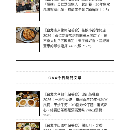
「輝達」黃仁勳帶家人一起用餐，20年家常
風味客家小館，有商業午餐 7009(線上：5)
【台北南京復興站美食】花娘小館復興店
2026：黃仁勳愛店居然開第三間店了，會
不會太扯？老闆肯定上輩子燒好香，是經濟
實惠的聚餐選擇 7436(線上：5)
GA4今日熱門文章
【台北忠孝敦化站美食】波記茶餐廳
2026：一秒到香港，重現香港70年代冰室
風情，干炒牛河、XO醬炒公仔麵、港式點
心、絲襪奶茶都是滿滿港味 7461(瀏覽：
156)
【台北中山國中站美食】閏似月．金香