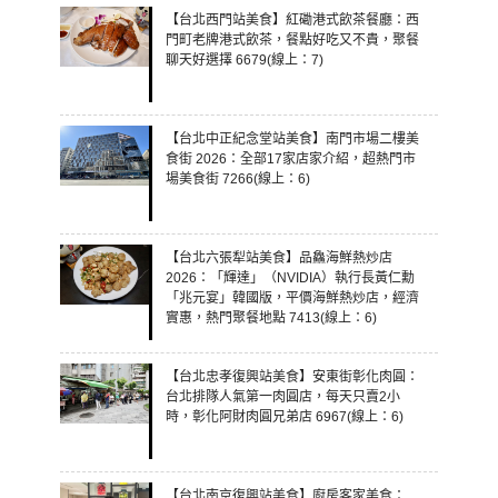
【台北西門站美食】紅磡港式飲茶餐廳：西
門町老牌港式飲茶，餐點好吃又不貴，聚餐
聊天好選擇 6679(線上：7)
【台北中正紀念堂站美食】南門市場二樓美
食街 2026：全部17家店家介紹，超熱門市
場美食街 7266(線上：6)
【台北六張犁站美食】品鱻海鮮熱炒店
2026：「輝達」（NVIDIA）執行長黃仁勳
「兆元宴」韓國版，平價海鮮熱炒店，經濟
實惠，熱門聚餐地點 7413(線上：6)
【台北忠孝復興站美食】安東街彰化肉圓：
台北排隊人氣第一肉圓店，每天只賣2小
時，彰化阿財肉圓兄弟店 6967(線上：6)
【台北南京復興站美食】廚房客家美食：