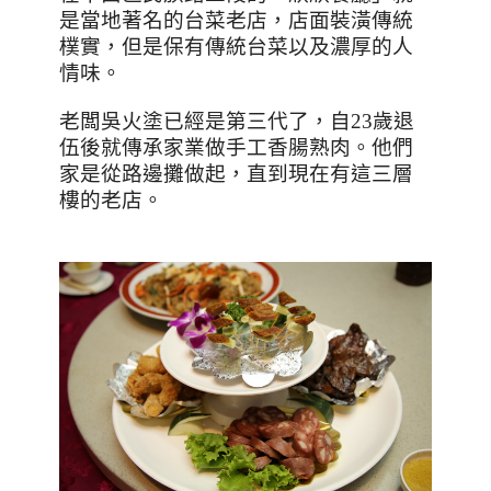
是當地著名的台菜老店，店面裝潢傳統
樸實，但是保有傳統台菜以及濃厚的人
情味。
老闆吳火塗已經是第三代了，自
23
歲退
伍後就傳承家業做手工香腸熟肉。他們
家是從路邊攤做起，直到現在有這三層
樓的老店。