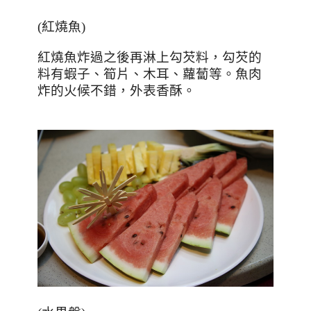
(
紅燒魚
)
紅燒魚炸過之後再淋上勾芡料，勾芡的
料有蝦子、筍片、木耳、蘿蔔等。魚肉
炸的火候不錯，外表香酥。