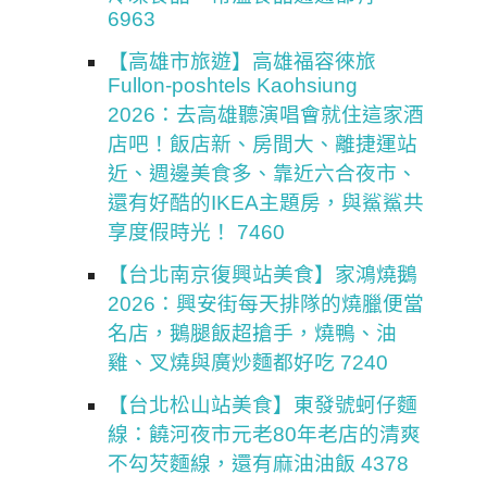
6963
【高雄市旅遊】高雄福容徠旅
Fullon-poshtels Kaohsiung
2026：去高雄聽演唱會就住這家酒
店吧！飯店新、房間大、離捷運站
近、週邊美食多、靠近六合夜市、
還有好酷的IKEA主題房，與鯊鯊共
享度假時光！ 7460
【台北南京復興站美食】家鴻燒鵝
2026：興安街每天排隊的燒臘便當
名店，鵝腿飯超搶手，燒鴨、油
雞、叉燒與廣炒麵都好吃 7240
【台北松山站美食】東發號蚵仔麵
線：饒河夜市元老80年老店的清爽
不勾芡麵線，還有麻油油飯 4378