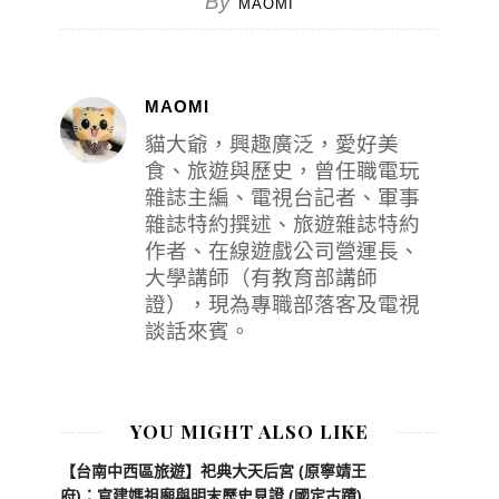
By
MAOMI
MAOMI
貓大爺，興趣廣泛，愛好美
食、旅遊與歷史，曾任職電玩
雜誌主編、電視台記者、軍事
雜誌特約撰述、旅遊雜誌特約
作者、在線遊戲公司營運長、
大學講師（有教育部講師
證），現為專職部落客及電視
談話來賓。
YOU MIGHT ALSO LIKE
【台南中西區旅遊】祀典大天后宮 (原寧靖王
府)：官建媽祖廟與明末歷史見證 (國定古蹟)