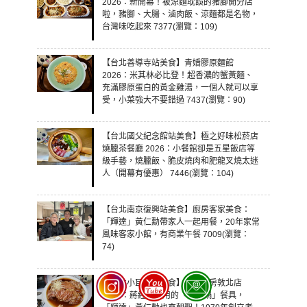
2026：新開幕！被涼麵耽誤的豬腳開分店
啦，豬腳、大腸、滷肉飯、涼麵都是名物，
台灣味吃起來 7377(瀏覽：109)
【台北善導寺站美食】青嬌膠原麵館
2026：米其林必比登！超香濃的蟹黃麵、
充滿膠原蛋白的黃金雞湯，一個人就可以享
受，小菜強大不要錯過 7437(瀏覽：90)
【台北國父紀念館站美食】極之好味松菸店
燒臘茶餐廳 2026：小餐館卻是五星飯店等
級手藝，燒臘飯、脆皮燒肉和肥龍叉燒太迷
人（開幕有優惠） 7446(瀏覽：104)
【台北南京復興站美食】廚房客家美食：
「輝達」黃仁勳帶家人一起用餐，20年家常
風味客家小館，有商業午餐 7009(瀏覽：
74)
【台北小巨蛋站美食】碧海廚房敦北店
2026：蔣經國專用的「復興鍋」餐具，