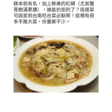
糕本就有名，加上鮮美的紅蟳（尤其蟹
膏飽滿更讚），誰能抗拒的了？這道菜
可說是到台南吃台菜必點啊！
這裡有很
多手路大菜，份量都不少。