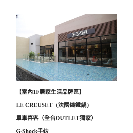
【室內
1F
居家生活品牌區】
LE CREUSET
（法國鑄
鐵
鍋）
單車喜客（全台
OUTLET
獨家）
G-Shock
手錶