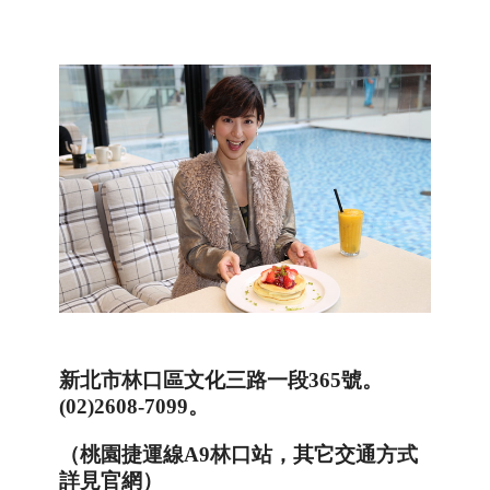
新北市林口區文化三路一段
365
號
。
(02)2608-7099
。
（桃園捷運線
A9
林口站，其它交通方式
詳見官網）