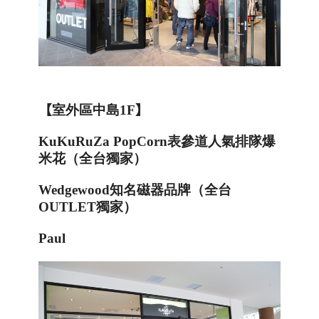
【
室外區中島
1F
】
KuKuRuZa PopCorn
表參道人氣排隊爆
米花（全台獨家）
Wedgewood
知名磁器品牌（全台
OUTLET
獨家）
Paul