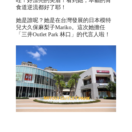
哇
！好漂亮的美眉！看到她，本貓的胃
食道逆流都好了耶！
她是誰呢？她是在台灣發展的日本模特
兒
大久保麻梨子
Mariko
。這次她擔任
「
三井
Outlet Park
林口
」的代言人啦！