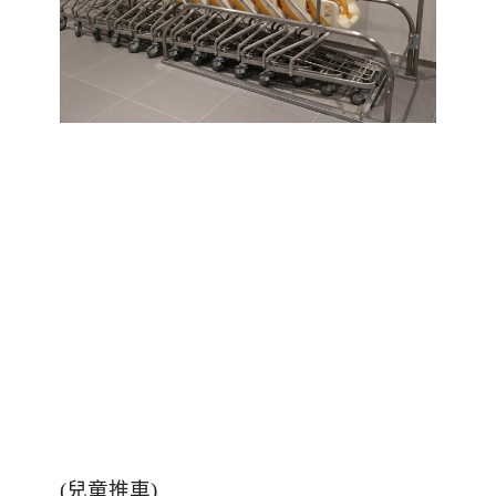
(
兒童推車
)