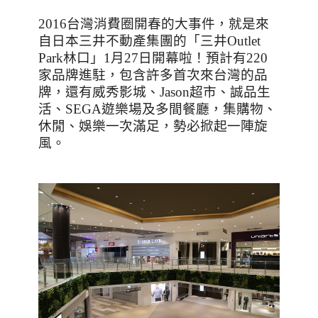
2016
台灣消費圈開春的大事件，就是來
自日本三井不動產集團的「三井
Outlet
Park
林口」
1
月
27
日開幕啦！預計有
220
家品牌進駐，包含許多首次來台灣的品
牌，還有威秀影城、
Jason
超市、誠品生
活、
SEGA
遊樂場及多間餐廳，集購物、
休閒、娛樂一次滿足，勢必掀起一陣旋
風。