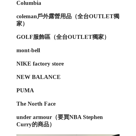
Columbia
coleman
戶外露營用品（全台
OUTLET
獨
家）
GOLF
服飾區（全台
OUTLET
獨家）
mont-bell
NIKE factory store
NEW BALANCE
PUMA
The North Face
under armour
（要買
NBA Stephen
Curry的商品
）