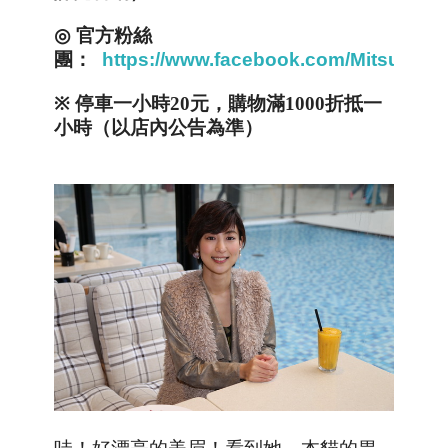
◎
官方粉絲
團：
https://www.facebook.com/MitsuiOut
※
停車一小時
20
元，購物滿
1000
折抵一
小時（以店內公告為準）