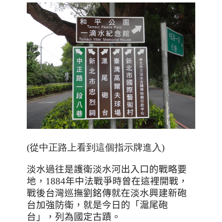
(從中正路上看到這個指示牌進入)
淡水過往是護衛淡水河出入口的戰略要
地，
1884
年中法戰爭時曾在這裡開戰，
戰後台灣巡撫劉銘傳就在淡水興建新砲
台加強防衛，就是今日的「滬尾砲
台」，列為國定古蹟。