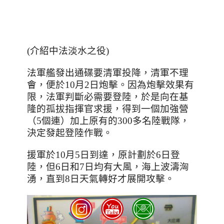
(介紹中法淡水之役)
法軍艦發出通碟要清軍投降，清軍不理
會，便於
10
月
2
日炮擊。因為炮擊效果有
限，法軍判斷必需要登陸，於是向在基
隆的孤拔指揮官求援，得到一個加強營
（
5
個連）加上原有的
300
多名陸戰隊，
決定發起登陸作戰。
援軍於
10
月
5
日到達，原計劃於
6
日登
陸，但
6
日和
7
日均有大風，海上波濤洶
湧，直到
8
日天氣轉好才展開攻擊。