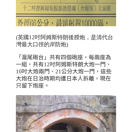
(英國12吋阿姆斯特朗後膛炮，是清代台
灣最大口徑的岸防炮)
「滬尾砲台」共有四個砲座，每兩座為
一組，共有
12
吋阿姆斯特朗大炮一門、
10
吋大炮兩門、
21
公分大炮一門，這些
大炮在日治時期均遭日本人拆離，現在
只留下炮座。