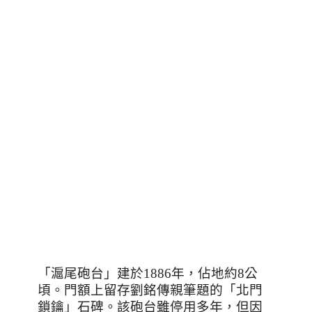
「滬尾砲台」建於
1886
年，佔地約
8
公
頃。門額上留存劉銘傳親筆題的「北門
鎖鑰」石碑。該砲台雖停用多年，但因