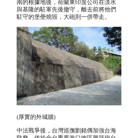
南的根據地後，荷蘭東印度公司在淡水
與基隆的駐軍先後撤守，離去前將他們
駐守的堡壘燒毀，大砲則一併帶走。
(厚實的外城牆)
中法戰爭後，台灣巡撫劉銘傳加強台海
防務，使於全台重要海口地區興築砲台