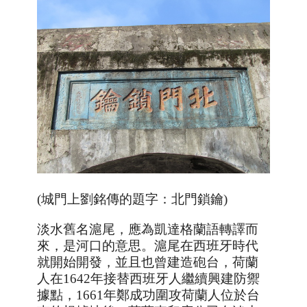
(城門上劉銘傳的題字：北門鎖鑰)
淡水舊名滬尾，應為凱達格蘭語轉譯而
來，是河口的意思。滬尾在西班牙時代
就開始開發，並且也曾建造砲台，荷蘭
人在
1642
年接替西班牙人繼續興建防禦
據點，
1661
年鄭成功圍攻荷蘭人位於台