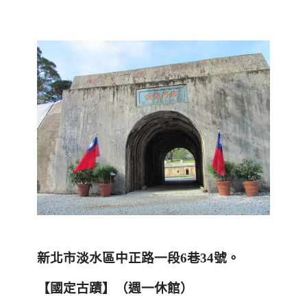
新北市淡水區中正路一段
6
巷
34
號
。
【國定古蹟】
（週一休館）