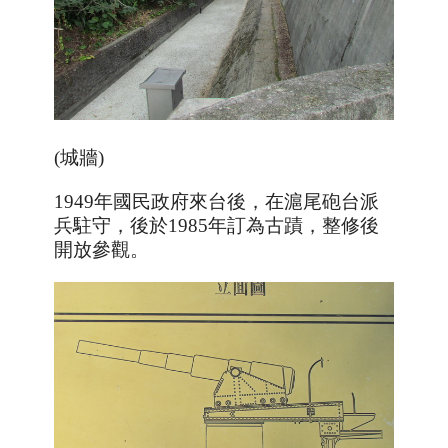
(城牆)
1949年國民政府來台後，在滬尾砲台派
兵駐守，後於
1985
年訂為古蹟，整修後
開放參觀。