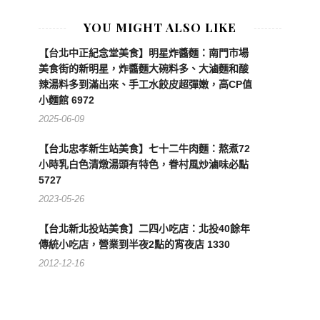
YOU MIGHT ALSO LIKE
【台北中正紀念堂美食】明星炸醬麵：南門市場
美食街的新明星，炸醬麵大碗料多、大滷麵和酸
辣湯料多到滿出來、手工水餃皮超彈嫩，高CP值
小麵館 6972
2025-06-09
【台北忠孝新生站美食】七十二牛肉麵：熬煮72
小時乳白色清燉湯頭有特色，眷村風炒滷味必點
5727
2023-05-26
【台北新北投站美食】二四小吃店：北投40餘年
傳統小吃店，營業到半夜2點的宵夜店 1330
2012-12-16