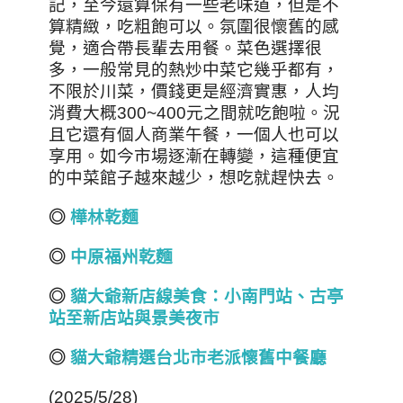
記，至今還算保有一些老味道，但是不
算精緻，吃粗飽可以。氛圍很懷舊的感
覺，適合帶長輩去用餐。菜色選擇很
多，一般常見的熱炒中菜它幾乎都有，
不限於川菜，價錢更是經濟實惠，人均
消費大概300~400元之間就吃飽啦。況
且它還有個人商業午餐，一個人也可以
享用。如今市場逐漸在轉變，這種便宜
的中菜館子越來越少，想吃就趕快去。
◎
樺林乾麵
◎
中原福州乾麵
◎
貓大爺新店線美食：小南門站、古亭
站至新店站與景美夜市
◎
貓大爺精選台北市老派懷舊中餐廳
(2025/5/28)