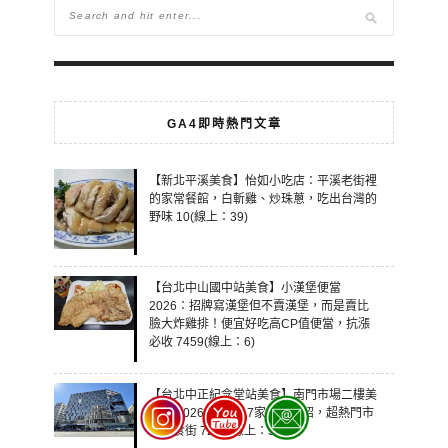
GA4即時熱門文章
【新北平溪美食】怡如小吃店：平溪老街裡
的家常餐館，白斬雞、炒珠蔥，吃出台灣的
野味 10(線上：39)
【台北中山國中站美食】小漢堡便當
2026：招牌寫漢堡但不賣漢堡，而是賣比
臉大炸雞排！便宜好吃高CP值便當，抗漲
必收 7459(線上：6)
【台北中正紀念堂站美食】南門市場二樓美
食街 2026：全部17家店家介紹，超熱門市
場美食街 7266(線上：5)