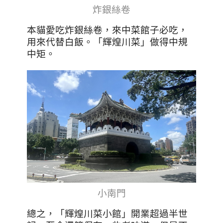
炸銀絲卷
本貓愛吃炸銀絲卷，來中菜館子必吃，
用來代替白飯。「輝煌川菜」做得中規
中矩。
小南門
總之，「輝煌川菜小館」開業超過半世