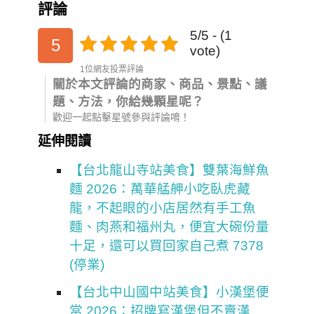
評論
5/5 - (1
5
vote)
1位網友投票評論
關於本文評論的商家、商品、景點、議
題、方法，你給幾顆星呢？
歡迎一起點擊星號參與評論唷！
延伸閱讀
【台北龍山寺站美食】雙葉海鮮魚
麵 2026：萬華艋舺小吃臥虎藏
龍，不起眼的小店居然有手工魚
麵、肉燕和福州丸，便宜大碗份量
十足，還可以買回家自己煮 7378
(停業)
【台北中山國中站美食】小漢堡便
當 2026：招牌寫漢堡但不賣漢