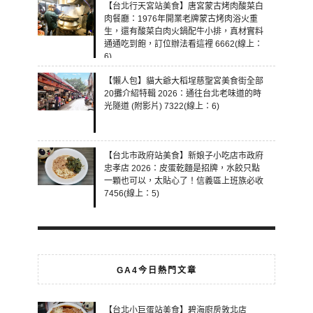
【台北行天宮站美食】唐宮蒙古烤肉酸菜白
肉餐廳：1976年開業老牌蒙古烤肉浴火重
生，還有酸菜白肉火鍋配牛小排，真材實料
通通吃到飽，訂位辦法看這裡 6662(線上：
6)
【懶人包】貓大爺大稻埕慈聖宮美食街全部
20攤介紹特輯 2026：通往台北老味道的時
光隧道 (附影片) 7322(線上：6)
【台北市政府站美食】新娘子小吃店市政府
忠孝店 2026：皮蛋乾麵是招牌，水餃只點
一顆也可以，太貼心了！信義區上班族必收
7456(線上：5)
GA4今日熱門文章
【台北小巨蛋站美食】碧海廚房敦北店