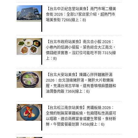
【台北中正紀念堂站美食】南門市場二樓美
食街 2026：全部17家店家介紹，超熱門市
場美食街 7266(線上：8)
【台北市政府站美食】南北合小館 2026：
小巷內的低調小餐館，菜色綜合大江南北，
價錢經濟實惠，沒訂位可能吃不到 7315(線
上：8)
【台北大安站美食】陳鐵心拌拌麵豬肝湯
2026：台北頂級豬肝湯，豬肝大片軟嫩無
腥，充滿台灣古早味，還有香噴噴麻醬麵和
油潤魯肉飯 7369(線上：6)
【台北松江南京站美食】男鐵板燒 2026：
全預約制無菜單鐵板燒，包廂隱私性高還可
以唱歌，適合商務宴會或慶生聚餐，食材新
鮮，午間套餐最划算 7458(線上：6)