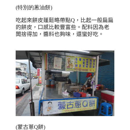
(特別的蔥油餅)
吃起來餅皮蓬鬆略帶點
Q
，比起一般扁扁
的餅皮，口感比較豐富些。配料因為老
闆捨得加，醬料也夠味，還蠻好吃。
(蒙古蔥Q餅)