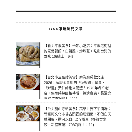
GA4即時熱門文章
【新北平溪美食】怡如小吃店：平溪老街裡
的家常餐館，白斬雞、炒珠蔥，吃出台灣的
野味 10(線上：94)
【台北小巨蛋站美食】碧海廚房敦北店
2026：蔣經國專用的「復興鍋」餐具，
「輝達」黃仁勳也來朝聖！1970年創立老
店，傳承蔣經國招待所，經濟實惠，長輩會
喜歡 7253(線上：11)
【台北龍山寺站美食】萬華世界下午酒場：
新富町文化市場古蹟裡的居酒屋，不但白天
就開喝，還可以自己DIY辦桌（多餃舍水
餃、新富市場）7087(線上：11)