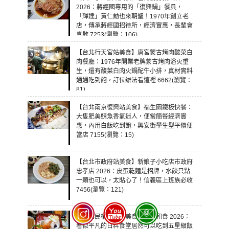
2026：蔣經國專用的「復興鍋」餐具，
「輝達」黃仁勳也來朝聖！1970年創立老
店，傳承蔣經國招待所，經濟實惠，長輩會
喜歡 7253(瀏覽：106)
【台北行天宮站美食】唐宮蒙古烤肉酸菜白
肉餐廳：1976年開業老牌蒙古烤肉浴火重
生，還有酸菜白肉火鍋配牛小排，真材實料
通通吃到飽，訂位辦法看這裡 6662(瀏覽：
81)
【台北南京復興站美食】福生園鐵板快餐：
大隻肥美鯖魚香氣迷人，便當簡餐經濟實
惠，內用白飯吃到飽，興安街學生型平價便
當店 7155(瀏覽：15)
【台北市政府站美食】新娘子小吃店市政府
忠孝店 2026：皮蛋乾麵是招牌，水餃只點
一顆也可以，太貼心了！信義區上班族必收
7456(瀏覽：121)
【台北民權西路站美食】品司和食 2026：
看似平凡的日料食堂居然可以吃到五星級飯